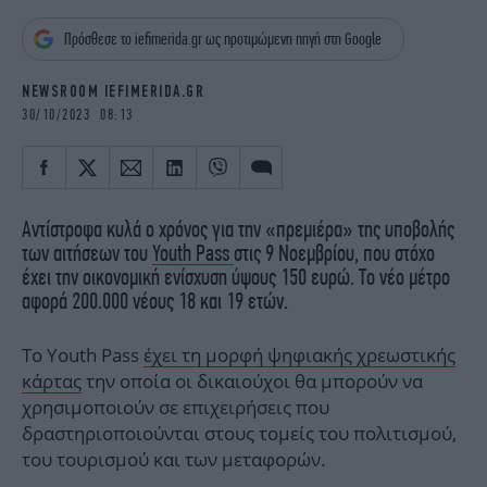
iBOOKS
ΖΩΔΙΑ
Πρόσθεσε το iefimerida.gr ως προτιμώμενη πηγή στη Google
OSCARS
THE OCEAN
MEDIA
ELAMEFORA
NEWSROOM IEFIMERIDA.GR
30/10/2023 08:13
NEWSLETTER
Αντίστροφα κυλά ο χρόνος για την «πρεμιέρα» της υποβολής
των αιτήσεων του
Youth Pass
στις 9 Νοεμβρίου, που στόχο
έχει την οικονομική ενίσχυση ύψους 150 ευρώ. Το νέο μέτρο
αφορά 200.000 νέους 18 και 19 ετών.
Το Youth Pass
έχει τη μορφή ψηφιακής χρεωστικής
κάρτας
την οποία οι δικαιούχοι θα μπορούν να
χρησιμοποιούν σε επιχειρήσεις που
δραστηριοποιούνται στους τομείς του πολιτισμού,
του τουρισμού και των μεταφορών.