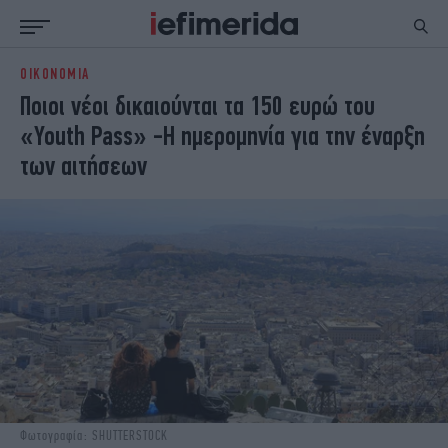
ΟΙΚΟΝΟΜΙΑ
ΕΙΔΗΣΕΙΣ
ΠΟΛΙΤΙΚΗ
Ποιοι νέοι δικαιούνται τα 150 ευρώ του
NON PAPER
ΕΛΛΑΔΑ
«Youth Pass» -Η ημερομηνία για την έναρξη
ΟΙΚΟΝΟΜΙΑ
ΚΟΣΜΟΣ
των αιτήσεων
ΠΟΛΙΤΙΣΜΟΣ
ΠΑΝΕΛΛΗΝΙΕΣ
ΖΩΗ
ΣΠΟΡ
ΓΥΝΑΙΚΑ
ENGLISH EDITION
ΠΟΛΗ
STORIES
ΕΚΛΟΓΕΣ
TRAVEL
ΤΕΧΝΟΛΟΓΙΑ
ΥΓΕΙΑ
DESIGN
ΟΛΥΜΠΙΑΚΟΙ ΑΓΩΝΕΣ
EURO
GREEN
PODCAST
iAUTOKINITO
iOPINIONS
iGASTRONOMIE
Φωτογραφία: SHUTTERSTOCK