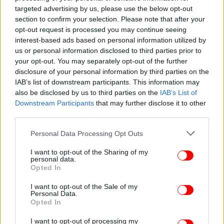
targeted advertising by us, please use the below opt-out
ενημερώνει τον δικαιούχο για την πρώτη
section to confirm your selection. Please note that after your
ενεργοποίηση της κάρτας
και την πίστωση του
opt-out request is processed you may continue seeing
χρηματικού ποσού μέσω γραπτού μηνύματος (sms)
interest-based ads based on personal information utilized by
ή μηνύματος ηλεκτρονικού ταχυδρομείου (e-mail)
us or personal information disclosed to third parties prior to
με ενσωματωμένο σύνδεσμο για την ενεργοποίηση
your opt-out. You may separately opt-out of the further
της ψηφιακής χρεωστικής κάρτας.
disclosure of your personal information by third parties on the
IAB’s list of downstream participants. This information may
also be disclosed by us to third parties on the
IAB’s List of
Πού μπορώ να χρησιμοποιήσεων το voucher του
Downstream Participants
that may further disclose it to other
«Youth Pass»
third parties.
Please note that this website/app uses one or more Google
Στη συνέχεια, οι ωφελούμενοι μπορούν να
Personal Data Processing Opt Outs
services and may gather and store information including but
αξιοποιήσουν την ενίσχυση που θα λάβουν για την
not limited to your visit or usage behaviour. You may click to
I want to opt-out of the Sharing of my
πραγματοποίηση αγορών ή τη λήψη υπηρεσιών
personal data.
grant or deny consent to Google and its third-party tags to
από επιχειρήσεις που δραστηριοποιούνται στους
Opted In
use your data for below specified purposes in below Google
τομείς του τουρισμού (π.χ. σε τουριστικά
consent section.
I want to opt-out of the Sale of my
καταλύματα), του πολιτισμού (π.χ. για
Personal Data.
Opted In
παρακολούθηση θεατρικών παραστάσεων ή
συναυλιών, για την αγορά βιβλίων κ.ά.) και των
I want to opt-out of processing my