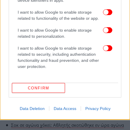
device identifiers in apps.
I want to allow Google to enable storage
related to functionality of the website or app.
I want to allow Google to enable storage
related to personalization.
I want to allow Google to enable storage
related to security, including authentication
functionality and fraud prevention, and other
user protection.
ΟΛΕΣ ΟΙ ΕΙΔΗΣΕΙΣ
CONFIRM
Μάθιου Πέρι: Νέες πληροφορίες για τον θάνατό του
-Βίντεο από το σπίτι του ηθοποιού
Data Deletion
Data Access
Privacy Policy
TikToker ξετρελάθηκε με τον Πύργο του Άιφελ στα
Φιλιατρά -«Γιατί να πας στο Παρίσι;» [βίντεο]
Σοκ σε αγώνα χόκεϊ: Αθλητής σκοτώθηκε εν ώρα αγώνα