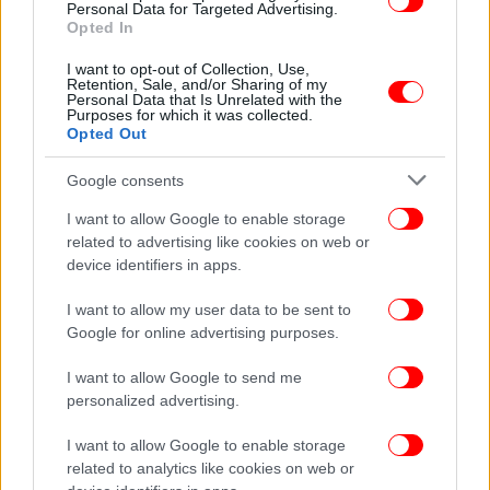
μεταφορών (ταξί, λεωφορεία, τρένα, ακτοπλοϊκά –
Personal Data for Targeted Advertising.
Opted In
αεροπορικά εισιτήρια ή για την ενοικίαση ΙΧ ή
σκαφών αναψυχής κ.ά.).
I want to opt-out of Collection, Use,
Retention, Sale, and/or Sharing of my
Personal Data that Is Unrelated with the
Purposes for which it was collected.
Opted Out
Google consents
I want to allow Google to enable storage
related to advertising like cookies on web or
device identifiers in apps.
I want to allow my user data to be sent to
Google for online advertising purposes.
I want to allow Google to send me
personalized advertising.
I want to allow Google to enable storage
related to analytics like cookies on web or