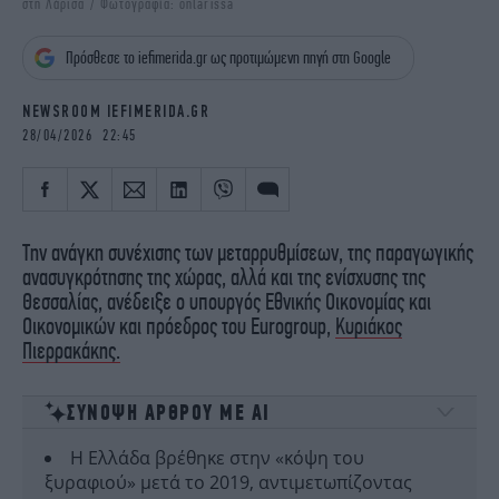
στη Λάρισα / Φωτογραφία: οnlarissa
iBOOKS
ΖΩΔΙΑ
OSCARS
THE OCEAN
Πρόσθεσε το iefimerida.gr ως προτιμώμενη πηγή στη Google
MEDIA
ELAMEFORA
NEWSROOM IEFIMERIDA.GR
NEWSLETTER
28/04/2026 22:45
Την ανάγκη συνέχισης των μεταρρυθμίσεων, της παραγωγικής
ανασυγκρότησης της χώρας, αλλά και της ενίσχυσης της
Θεσσαλίας, ανέδειξε ο υπουργός Εθνικής Οικονομίας και
Οικονομικών και πρόεδρος του Eurogroup,
Κυριάκος
Πιερρακάκης.
ΣΥΝΟΨΗ ΑΡΘΡΟΥ ΜΕ ΑΙ
Η Ελλάδα βρέθηκε στην «κόψη του
ξυραφιού» μετά το 2019, αντιμετωπίζοντας