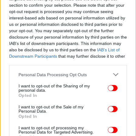
στη δυνατότητα άρσης κατάσχεσης τραπεζικού
section to confirm your selection. Please note that after your
opt-out request is processed you may continue seeing
λογαριασμού υπό προϋποθέσεις.
interest-based ads based on personal information utilized by
us or personal information disclosed to third parties prior to
Για τη στήριξη των
συνταξιούχων,
σημείωσε ότι η
your opt-out. You may separately opt-out of the further
ετήσια ενίσχυση αυξάνεται στα 300 ευρώ καθαρά
disclosure of your personal information by third parties on the
και καλύπτει περίπου το 85% των συνταξιούχων
IAB’s list of downstream participants. This information may
also be disclosed by us to third parties on the
IAB’s List of
άνω των 65 ετών. Για τη στέγη, ανέφερε ότι με την
Downstream Participants
that may further disclose it to other
επιστροφή ενός ενοικίου καλύπτεται πλέον το 86%
third parties.
των ενοικιαστών, περίπου ένα εκατομμύριο
πολίτες. Για τις οικογένειες με παιδιά, έκανε λόγο
Please note that this website/app uses one or more Google
Personal Data Processing Opt Outs
για ενίσχυση 150 ευρώ για κάθε εξαρτώμενο τέκνο,
services and may gather and store information including but
not limited to your visit or usage behaviour. You may click to
I want to opt-out of the Sharing of my
χωρίς αίτηση, με εισοδηματικά κριτήρια που
personal data.
grant or deny consent to Google and its third-party tags to
καλύπτουν περίπου το 80% των οικογενειών.
Opted In
use your data for below specified purposes in below Google
consent section.
I want to opt-out of the Sale of my
Personal Data.
Opted In
I want to opt-out of processing my
Personal Data for Targeted Advertising.