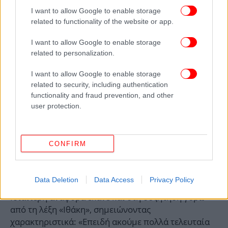
Ιθάκη, είναι να τη φτάσει χωρίς να ξαναζήσει
I want to allow Google to enable storage
related to functionality of the website or app.
Οδύσσεια»
I want to allow Google to enable storage
Ο κ. Πιερρακάκης δεν παρέλειψε να αναφερθεί και
related to personalization.
στις δυσκολίες της διεθνούς συγκυρίας, λέγοντας
ότι «δεν θα κρύψουμε τις δυσκολίες». Ανέφερε ότι η
I want to allow Google to enable storage
πρόβλεψη για την ανάπτυξη του 2026
related to security, including authentication
functionality and fraud prevention, and other
αναθεωρείται από το 2,4% στο 2%, λόγω των
user protection.
διεθνών εξελίξεων, των ενεργειακών πιέσεων και
των επιπτώσεων στις εφοδιαστικές αλυσίδες.
Ωστόσο, υποστήριξε ότι «η ελληνική οικονομία
CONFIRM
παραμένει σε τροχιά δυναμικής» και ότι «η Ελλάδα
δεν χάνει τον βηματισμό της, προσαρμόζεται,
στηρίζει, επενδύει, προχωρά».
Data Deletion
Data Access
Privacy Policy
Ιδιαίτερη αναφορά έκανε και στη συζήτηση γύρω
από τη λέξη «Ιθάκη», σημειώνοντας
χαρακτηριστικά: «Επειδή ακούμε πολλά τελευταία