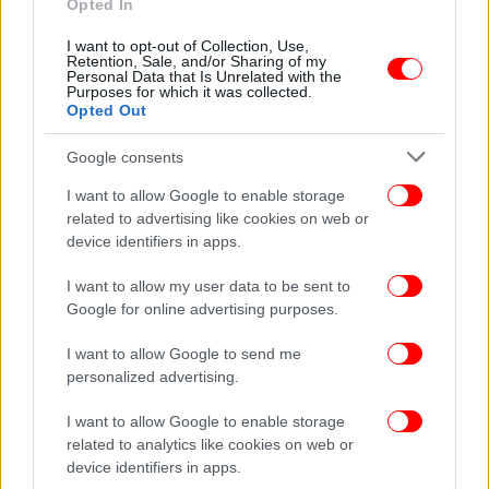
Opted In
I want to opt-out of Collection, Use,
Retention, Sale, and/or Sharing of my
Personal Data that Is Unrelated with the
Purposes for which it was collected.
Opted Out
Google consents
I want to allow Google to enable storage
related to advertising like cookies on web or
device identifiers in apps.
Αναφερόμενος ειδικά στον πρωτογενή τομέα,
τόνισε ότι η κυβέρνηση επεκτείνει την επιδότηση
I want to allow my user data to be sent to
στο
diesel
για τον Μάιο και συνεχίζει τη στήριξη
Google for online advertising purposes.
στα λιπάσματα μέχρι τον Αύγουστο. «Η στήριξη του
πρωτογενούς τομέα δεν αφορά μόνο τους
I want to allow Google to send me
παραγωγούς, αφορά την τροφική αλυσίδα, τις τιμές,
personalized advertising.
την περιφέρεια, την αντοχή της πραγματικής
I want to allow Google to enable storage
οικονομίας», σημείωσε.
related to analytics like cookies on web or
device identifiers in apps.
«Tο νόημα για την Ελλάδα δεν είναι μόνο να βρει την