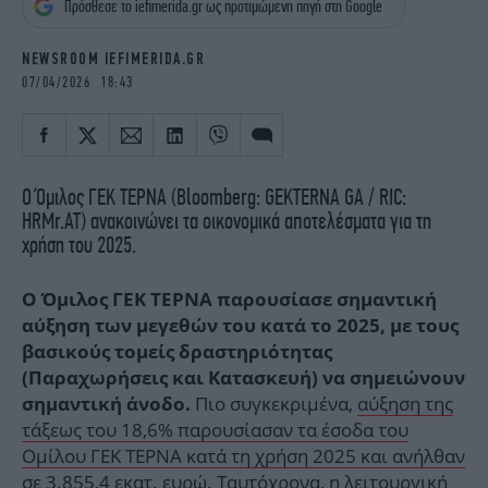
Πρόσθεσε το iefimerida.gr ως προτιμώμενη πηγή στη Google
iBOOKS
ΖΩΔΙΑ
OSCARS
THE OCEAN
NEWSROOM IEFIMERIDA.GR
MEDIA
ELAMEFORA
07/04/2026 18:43
NEWSLETTER
Ο Όμιλος ΓΕΚ ΤΕΡΝΑ (Bloomberg: GEKTERNA GA / RIC:
HRMr.AT) ανακοινώνει τα οικονομικά αποτελέσματα για τη
χρήση του 2025.
O
Όμιλος ΓΕΚ ΤΕΡΝΑ παρουσίασε σημαντική
αύξηση των μεγεθών του κατά το 2025, με τους
βασικούς τομείς δραστηριότητας
(Παραχωρήσεις και Κατασκευή) να σημειώνουν
Πιο συγκεκριμένα,
αύξηση της
σημαντική άνοδο.
τάξεως του 18,6% παρουσίασαν τα έσοδα του
Ομίλου ΓΕΚ ΤΕΡΝΑ κατά τη χρήση 2025 και ανήλθαν
σε 3.855,4 εκατ. ευρώ. Ταυτόχρονα, η λειτουργική