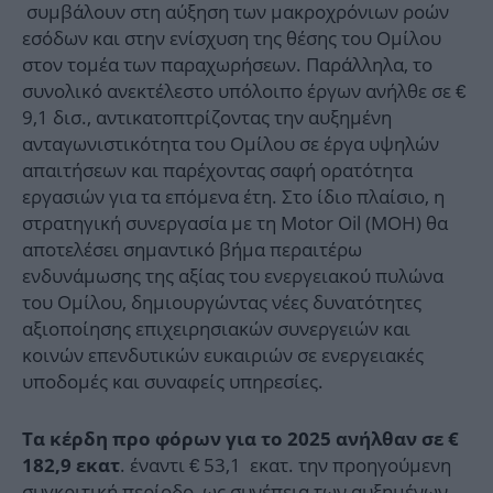
συμβάλουν στη αύξηση των μακροχρόνιων ροών
εσόδων και στην ενίσχυση της θέσης του Ομίλου
στον τομέα των παραχωρήσεων. Παράλληλα, το
συνολικό ανεκτέλεστο υπόλοιπο έργων ανήλθε σε €
9,1 δισ., αντικατοπτρίζοντας την αυξημένη
ανταγωνιστικότητα του Ομίλου σε έργα υψηλών
απαιτήσεων και παρέχοντας σαφή ορατότητα
εργασιών για τα επόμενα έτη. Στο ίδιο πλαίσιο, η
στρατηγική συνεργασία με τη Motor Oil (MOH) θα
αποτελέσει σημαντικό βήμα περαιτέρω
ενδυνάμωσης της αξίας του ενεργειακού πυλώνα
του Ομίλου, δημιουργώντας νέες δυνατότητες
αξιοποίησης επιχειρησιακών συνεργειών και
κοινών επενδυτικών ευκαιριών σε ενεργειακές
υποδομές και συναφείς υπηρεσίες.
Τα κέρδη προ φόρων για το 2025 ανήλθαν σε €
. έναντι € 53,1 εκατ. την προηγούμενη
182,9 εκατ
συγκριτική περίοδο, ως συνέπεια των αυξημένων