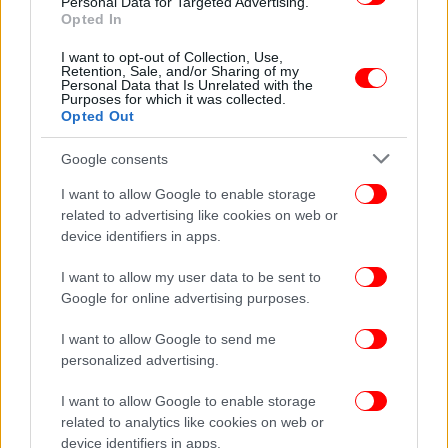
Personal Data for Targeted Advertising.
Opted In
Οι συνολικές επενδύσεις (
capex
) παρέμειναν
I want to opt-out of Collection, Use,
σε υψηλό επίπεδο και το 2025 και ανήλθαν σε €
Retention, Sale, and/or Sharing of my
Personal Data that Is Unrelated with the
(έναντι € 3,4 δισ. το 2024),και σχεδόν το
1,3 δισ.
Purposes for which it was collected.
σύνολο του ποσού έχει δαπανηθεί στον Τομέα των
Opted Out
Παραχωρήσεων και ειδικά στο έργο της Εγνατίας
Google consents
Οδού.
I want to allow Google to enable storage
related to advertising like cookies on web or
device identifiers in apps.
I want to allow my user data to be sent to
Google for online advertising purposes.
I want to allow Google to send me
personalized advertising.
I want to allow Google to enable storage
related to analytics like cookies on web or
device identifiers in apps.