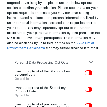
προηγούμενο έτος, λόγω των μειωμένων πωλήσεων
targeted advertising by us, please use the below opt-out
σε συγκεκριμένους βιομηχανικούς πελάτες.
section to confirm your selection. Please note that after your
Σημειώνεται ότι στο α’ εξάμηνο του 2025
opt-out request is processed you may continue seeing
interest-based ads based on personal information utilized by
εγκαταστάθηκε και τέθηκε σε λειτουργία για
us or personal information disclosed to third parties prior to
λογαριασμό της ΔΕΗ, σταθμός παραγωγής
your opt-out. You may separately opt-out of the further
ηλεκτρισμού από φυσικό αέριο στην Κρήτη (ΗΡΩΝ
disclosure of your personal information by third parties on the
Ι), στο πλαίσιο της σχετικής συμφωνίας. Κατόπιν
IAB’s list of downstream participants. This information may
αυτού αναγνωρίστηκε το θετικό αποτέλεσμα το
also be disclosed by us to third parties on the
IAB’s List of
οποίο συνεισέφερε στη λειτουργική κερδοφορία
Downstream Participants
that may further disclose it to other
του τομέα.
third parties.
Please note that this website/app uses one or more Google
Personal Data Processing Opt Outs
Ταμειακές ροές - Επενδύσεις – Δανεισμός
services and may gather and store information including but
not limited to your visit or usage behaviour. You may click to
I want to opt-out of the Sharing of my
personal data.
grant or deny consent to Google and its third-party tags to
Οι καθαρές λειτουργικές ταμειακές ροές του
Opted In
use your data for below specified purposes in below Google
για το 2025 ανήλθαν
Ομίλου (
Net
Operating
CF
)
consent section.
I want to opt-out of the Sale of my
σε € 555,6 εκατ., παρουσιάζοντας αύξηση 62,9% σε
Personal Data.
σχέση με το προηγούμενο έτος σε συνέχεια της
Opted In
αυξημένης λειτουργικής κερδοφορίας αλλά και της
I want to opt-out of processing my
διαχείρισης του κεφαλαίου κίνησης.