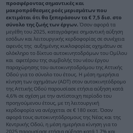
προσφέροντας σημαντικές και
μακροπρόθεσμες ροές μερισμάτων που
εκτιμάται ότι θα ξεπεράσουν τα
€ 7
,5 δισ. στο
Όσον αφορά τα
σύνολο της ζωής των έργων.
μεγέθη του 2025, καταγράφηκε σημαντική αύξηση
εσόδων και λειτουργικής κερδοφορίας σε συνέχεια
αφενός της αυξημένης κυκλοφορίας οχημάτων σε
ολόκληρο το δίκτυο αυτοκινητοδρόμων του Ομίλου
και αφετέρου της συμβολής του νέου έργου
παραχώρησης του αυτοκινητοδρόμου της Αττικής
Οδού για το σύνολο του έτους. Η μέση ημερήσια
κίνηση των οχημάτων (ADT) στον αυτοκινητόδρομο
της Αττικής Οδού παρουσίασε ετήσια αύξηση κατά
4,6% σε σχέση με την αντίστοιχη περίοδο του
προηγούμενου έτους, με τη λειτουργική
κερδοφορία να ανέρχεται σε € 180 εκατ. Όσον
αφορά τους αυτοκινητόδρομους της Νέας και της
Κεντρικής Οδού, η μέση ημερήσια κίνηση για το
2025 παρουσίασε ετήσια αύξηση κατά 1,7% και