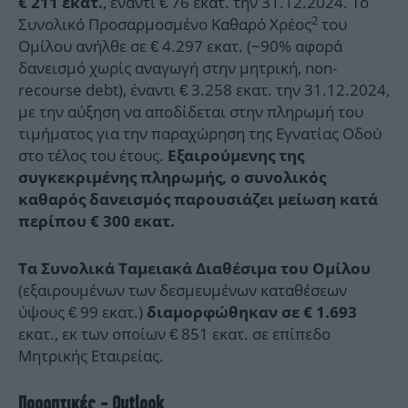
, έναντι € 76 εκατ. την 31.12.2024. Το
€ 211 εκατ.
2
Συνολικό Προσαρμοσμένο Καθαρό Χρέος
του
Ομίλου ανήλθε σε € 4.297 εκατ. (~90% αφορά
δανεισμό χωρίς αναγωγή στην μητρική, non-
recourse debt), έναντι € 3.258 εκατ. την 31.12.2024,
με την αύξηση να αποδίδεται στην πληρωμή του
τιμήματος για την παραχώρηση της Εγνατίας Οδού
στο τέλος του έτους.
Εξαιρούμενης της
συγκεκριμένης πληρωμής, ο συνολικός
καθαρός δανεισμός παρουσιάζει μείωση κατά
περίπου € 300 εκατ.
Τα Συνολικά Ταμειακά Διαθέσιμα του Ομίλου
(εξαιρουμένων των δεσμευμένων καταθέσεων
ύψους € 99 εκατ.)
διαμορφώθηκαν σε € 1.693
εκατ., εκ των οποίων € 851 εκατ. σε επίπεδο
Μητρικής Εταιρείας.
Προοπτικές - Outlook