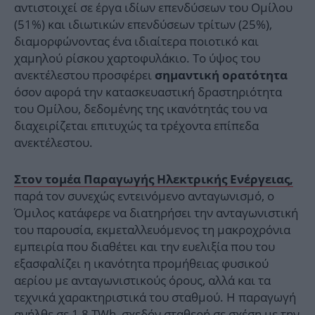
αντιστοιχεί σε έργα ιδίων επενδύσεων του Ομίλου
(51%) και ιδιωτικών επενδύσεων τρίτων (25%),
διαμορφώνοντας ένα ιδιαίτερα ποιοτικό και
χαμηλού ρίσκου χαρτοφυλάκιο. Το ύψος του
ανεκτέλεστου προσφέρει
σημαντική ορατότητα
όσον αφορά την κατασκευαστική δραστηριότητα
του Ομίλου, δεδομένης της ικανότητάς του να
διαχειρίζεται επιτυχώς τα τρέχοντα επίπεδα
ανεκτέλεστου.
Στον τομέα Παραγωγής Ηλεκτρικής Ενέργειας,
παρά τον συνεχώς εντεινόμενο ανταγωνισμό, ο
Όμιλος κατάφερε να διατηρήσει την ανταγωνιστική
του παρουσία, εκμεταλλευόμενος τη μακροχρόνια
εμπειρία που διαθέτει και την ευελιξία που του
εξασφαλίζει η ικανότητα προμήθειας φυσικού
αερίου με ανταγωνιστικούς όρους, αλλά και τα
τεχνικά χαρακτηριστικά του σταθμού. Η παραγωγή
ανήλθε σε 1,8 TWh, σχεδόν σταθερή σε σχέση με την