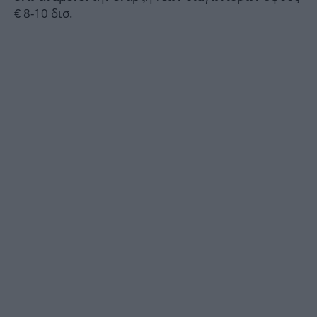
€ 8-10 δισ.