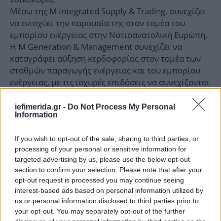
Μέσω της M Integrated Supply & Trading, συνεχίζει
να ενισχύει την παρουσία της στον τομέα του
εμπορίου ενέργειας στην Νοτιοανατολική Ευρώπη.
H M Generation & Management συνεχίζει να
καταγράφει αύξηση κερδοφορίας στον τομέα των
σταθμών παραγωγής ενέργειας και του εμπορίου
ενέργειας, με τις ισχυρές επιδόσεις να συνεχίζονται
το Α’ τρίμηνο του 2025.
Μέσω της M Customer Solutions / Protergia, η
iefimerida.gr -
Do Not Process My Personal
Information
METLEN κατάφερε να αγγίξει μερίδιο αγοράς 19,4%
στο Α’ Τρίμηνο του 2025 (έναντι 17,4% το
If you wish to opt-out of the sale, sharing to third parties, or
αντίστοιχο τρίμηνο του 2024) στη λιανική αγορά
processing of your personal or sensitive information for
ενέργειας, διατηρώντας τη δυναμική για την
targeted advertising by us, please use the below opt-out
επίτευξη του στόχου μεριδίου 30%. Αυτή η
section to confirm your selection. Please note that after your
ανάπτυξη αντανακλά τη στρατηγική προσήλωση της
opt-out request is processed you may continue seeing
Εταιρείας στην ενίσχυση της παρουσίας της στη
interest-based ads based on personal information utilized by
λιανική αγορά και στην ενδυνάμωση της σχέσης με
us or personal information disclosed to third parties prior to
τους πελάτες της.
your opt-out. You may separately opt-out of the further