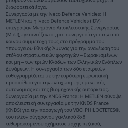
μπορούν να αναλαμβάνουν ταυτόχρονα μέχρι 5
διαφορετικά έργα.
Συνεργασία με την Iveco Defence Vehicles: Η
METLEN και η Iveco Defence Vehicles (IDV)
υπέγραψαν Μνημόνιο Αποκλειστικής Συνεργασίας
(MoU), εγκαινιάζοντας μια συνεργασία για την από
κοινού συμμετοχή τους στο πρόγραμμα του
Υπουργείου Εθνικής Άμυνας για την ανανέωση του
στόλου στρατιωτικών φορτηγών – θωρακισμένων
και μη – των τριών Κλάδων των Ελληνικών Ενόπλων
Δυνάμεων. Η συνεργασία των δύο εταιρειών
ευθυγραμμίζεται με την ευρύτερη ευρωπαϊκή
προσπάθεια για την ενίσχυση της αμυντικής
αυτονομίας και της βιομηχανικής αυτάρκειας.
Συνεργασία με την KNDS France: Η METLEN σύναψε
αποκλειστική συνεργασία με την KNDS France
(KNDS) για την παραγωγή του VBCI PHILOCTETES®,
του πλέον σύγχρονου γαλλικού 8x8
τεθωρακισμένου οχήματος μάχης πεζικού,