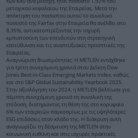
των €40 ανά μετοχή, ήτοι ποσοστό 1,92% του
μετοχικού κεφαλαίου της Εταιρείας. Μετά την
απόκτηση του ποσοστού αυτού το συνολικό
ποσοστό της Fairfax στην Εταιρεία θα ανέλθει στο
8,35%, αντικατοπτρίζοντας την ισχυρή
εμπιστοσύνη των επενδυτών στη στρατηγική
κατεύθυνση και τις αναπτυξιακές προοπτικές της
Εταιρείας.
Αναγνώριση Βιωσιμότητας: Η METLEN εντάχθηκε
για τρίτη συνεχόμενη χρονιά στον Δείκτη Dow
Jones Best-in-Class Emerging Markets Index, καθώς
και στο S&P Global Sustainability Yearbook 2025.
Στην αξιολόγηση του 2024, η METLEN βελτίωσε για
πέμπτη συνεχόμενη χρονιά τη συνολική της
επίδοση, διατηρώντας τη θέση της στο κορυφαίο
6% των εταιρειών παγκοσμίως με τις υψηλότερες
ESG επιδόσεις στον κλάδο της. Η διάκριση αυτή
αναγνωρίζει τη δέσμευση της METLEN στην
κοινωνική ευθύνη και στις ισχυρές πρακτικές