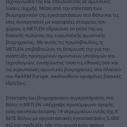
τεχνογνωσία της και επενδύοντας σε αμυντικές
λύσεις αιχμής. Μέσα από την επέκταση των
βιομηχανικών της εγκαταστάσεων στο Βόλο και τις
νέες συνεργασίες με κορυφαίες εταιρείες του
χώρου, η METLEN εδραιώνει το ρόλο της ως
βασικός πυλώνας της ευρωπαϊκής αμυντικής
βιομηχανίας. Με αυτές τις πρωτοβουλίες, η
METLEN επιβεβαιώνει τη δέσμευσή της για την
ανάπτυξη προηγμένων αμυντικών υποδομών και
τεχνολογιών, ενισχύοντας τόσο τις εθνικές όσο και
τις ευρωπαϊκές αμυντικές βιομηχανίες, στο πλαίσιο
του ReARM Europe. Ακολουθούν ορισμένες βασικές
εξελίξεις:
Επέκταση του βιομηχανικού συγκροτήματος στο
Βόλο: η METLEN υπέγραψε προσύμφωνο αγοράς
ενός ακινήτου έκτασης 19 στρεμμάτων εντός της Α’
ΒΙΠΕ Βόλου με εργοστασιακές εγκαταστάσεις 5.000
m2 και σχεδιάζει ήδη την αγορά ενός ακόμα