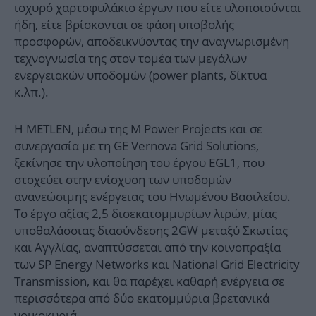
ισχυρό χαρτοφυλάκιο έργων που είτε υλοποιούνται
ήδη, είτε βρίσκονται σε φάση υποβολής
προσφορών, αποδεικνύοντας την αναγνωρισμένη
τεχνογνωσία της στον τομέα των μεγάλων
ενεργειακών υποδομών (power plants, δίκτυα
κ.λπ.).
Η METLEN, μέσω της M Power Projects και σε
συνεργασία με τη GE Vernova Grid Solutions,
ξεκίνησε την υλοποίηση του έργου EGL1, που
στοχεύει στην ενίσχυση των υποδομών
ανανεώσιμης ενέργειας του Ηνωμένου Βασιλείου.
Το έργο αξίας 2,5 δισεκατομμυρίων λιρών, μίας
υποθαλάσσιας διασύνδεσης 2GW μεταξύ Σκωτίας
και Αγγλίας, αναπτύσσεται από την κοινοπραξία
των SP Energy Networks και National Grid Electricity
Transmission, και θα παρέχει καθαρή ενέργεια σε
περισσότερα από δύο εκατομμύρια βρετανικά
νοικοκυριά.