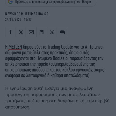
Πρόσθεσε το iefimerida.gr ως προτιμώμενη πηγή στη Google
iBOOKS
ΖΩΔΙΑ
OSCARS
THE OCEAN
NEWSROOM IEFIMERIDA.GR
MEDIA
ELAMEFORA
24/04/2025 10:37
NEWSLETTER
H
METLEN
δημοσιεύει το Trading Update για το Α’ Τρίμηνο,
σύμφωνα με τις βέλτιστες πρακτικές, όπως αυτές
εφαρμόζονται στο Ηνωμένο Βασίλειο, παρουσιάζοντας την
επιχειρησιακή της πορεία (συμπεριλαμβανομένης της
επιχειρησιακής απόδοσης και του κύκλου εργασιών, χωρίς
αναφορά σε λειτουργικά ή καθαρά αποτελέσματα).
Η ενημέρωση αυτή εισάγει μια ανανεωμένη
προσέγγιση παρουσίασης των αποτελεσμάτων
τριμήνου, με έμφαση στη διαφάνεια και την ακριβή
αποτύπωση.