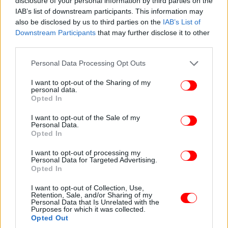
disclosure of your personal information by third parties on the
IAB’s list of downstream participants. This information may
Κλάδος Μετάλλων
also be disclosed by us to third parties on the
IAB’s List of
Downstream Participants
that may further disclose it to other
Κατά το πρώτο τρίμηνο του 2025, ο Κλάδος
third parties.
Μετάλλων της METLEN αναδείχθηκε σε βασικό
Please note that this website/app uses one or more Google
Personal Data Processing Opt Outs
πυλώνα ανάπτυξης, με ανακοίνωση σημαντικών
services and may gather and store information including but
επενδύσεων και στρατηγικών συμφωνιών.
not limited to your visit or usage behaviour. You may click to
I want to opt-out of the Sharing of my
personal data.
grant or deny consent to Google and its third-party tags to
Opted In
KPIs Λειτουργικής Δραστηριότητας Μετάλλων
use your data for below specified purposes in below Google
consent section.
I want to opt-out of the Sale of my
Personal Data.
Συνολική
Α’ Τρίμηνο
Α’ Τρίμηνο
Opted In
Δ%
παραγωγή
(
χιλ
.
τν.
)
2025
2024
-3,3
I want to opt-out of processing my
210
217
Αλουμίνα
Personal Data for Targeted Advertising.
%
Opted In
-0,5
45
45
Πρωτόχυτο αλουμίνιο
%
I want to opt-out of Collection, Use,
-7,1
Δευτερόχυτο
Retention, Sale, and/or Sharing of my
13
14
Personal Data that Is Unrelated with the
%
αλουμίνιο
Purposes for which it was collected.
-2,1
Συνολική παραγωγή
Opted Out
58
59
%