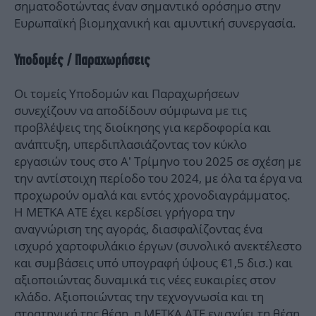
σηματοδοτώντας έναν σημαντικό ορόσημο στην
Ευρωπαϊκή βιομηχανική και αμυντική συνεργασία.
Υποδομές / Παραχωρήσεις
Οι τομείς Υποδομών και Παραχωρήσεων
συνεχίζουν να αποδίδουν σύμφωνα με τις
προβλέψεις της διοίκησης για κερδοφορία και
ανάπτυξη, υπερδιπλασιάζοντας τον κύκλο
εργασιών τους στο Α’ Τρίμηνο του 2025 σε σχέση με
την αντίστοιχη περίοδο του 2024, με όλα τα έργα να
προχωρούν ομαλά και εντός χρονοδιαγράμματος.
Η ΜΕΤΚΑ ΑΤΕ έχει κερδίσει γρήγορα την
αναγνώριση της αγοράς, διασφαλίζοντας ένα
ισχυρό χαρτοφυλάκιο έργων (συνολικό ανεκτέλεστο
και συμβάσεις υπό υπογραφή ύψους €1,5 δισ.) και
αξιοποιώντας δυναμικά τις νέες ευκαιρίες στον
κλάδο. Αξιοποιώντας την τεχνογνωσία και τη
στρατηγική της θέση, η ΜΕΤΚΑ ΑΤΕ ενισχύει τη θέση