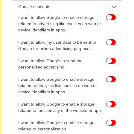
αλουμινίου
Η Εταιρεία ανακοίνωσε μια εμβληματική επένδυση
Google consents
ύψους €295,5 εκατομμυρίων για τη δημιουργία
I want to allow Google to enable storage
μιας καθετοποιημένης γραμμής παραγωγής βωξίτη,
related to advertising like cookies on web or
αλουμίνας και γαλλίου στην Ελλάδα, ενισχύοντας
device identifiers in apps.
την αυτάρκεια της Ευρώπης σε αυτές τις κρίσιμες
I want to allow my user data to be sent to
πρώτες ύλες.
Google for online advertising purposes.
Σημαντικό ορόσημο στην ανάπτυξη της METLEN
αποτέλεσε η επίσημη αναγνώριση της επένδυσής
I want to allow Google to send me
της για την παραγωγή γαλλίου, στη βιομηχανική
personalized advertising.
μονάδα του ιστορικού Αλουμινίου της Ελλάδος, ως
Στρατηγικό Έργο από την Ευρωπαϊκή Επιτροπή στο
I want to allow Google to enable storage
πλαίσιο του Κανονισμού για τις Κρίσιμες Πρώτες
related to analytics like cookies on web or
device identifiers in apps.
Ύλες (CRMA).
Επιπλέον, η METLEN προχώρησε στη σύναψη
I want to allow Google to enable storage
μακροπρόθεσμων στρατηγικών συμφωνιών με τη
related to functionality of the website or app.
Rio Tinto, εξασφαλίζοντας τον εφοδιασμό βωξίτη
και την διάθεση της αλουμίνας, ενισχύοντας την
I want to allow Google to enable storage
ηγετική θέση της Εταιρείας στην παγκόσμια αγορά
related to personalization.