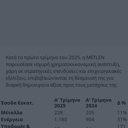
Κατά το πρώτο τρίμηνο του 2025, η METLEN
παρουσίασε ισχυρή χρηματοοικονομική ανάπτυξη,
χάρη σε στρατηγικές επενδύσεις και επιχειρησιακές
εξελίξεις, επιβεβαιώνοντας τη δέσμευσή της για
διαρκή δημιουργία αξίας προς τους μετόχους της.
Α’ Τρίμηνο
Α’ Τρίμηνο
Έσοδα €εκατ.
Δ %
2025
2024
228
205
11%
Μέταλλα
1.180
904
31%
Ενέργεια
171
Υποδομές &