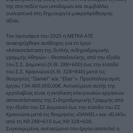
της στο πεδίο των υποδομών και συμβάλλει
ουσιαστικά στη δημιουργία μακροπρόθεσμης
αξίας.
Τον Ιανουάριο του 2025 η ΜΕΤΚΑ ΑΤΕ
ανακηρύχθηκε ανάδοχος για το έργο
«Αποκατάσταση της διπλής σιδηροδρομικής
γραμμής Αθηνών – Θεσσαλονίκης, από την έξοδο
του Σ.Σ. Δομοκού (Χ.Θ. 288+600) έως την είσοδο
του Σ.Σ. Κραννώνα (Χ.Θ. 328+840) μετά τις
θεομηνίες ‘’Daniel’’ και ‘’Elias’’». Προϋπολογισμός
έργου 134.400.000,00€. Αντικείμενο αυτής της
εργολαβίας είναι η εκτέλεση επειγουσών εργασιών
αποκατάστασης της Σιδηροδρομικής Γραμμής από
την έξοδο του ΣΣ Δομοκού έως την είσοδο του ΣΣ
Κραννώνα μετά τις θεομηνίες «DANIEL» και «ELIAS»,
από τη ΧΘ 288+610 έως ΧΘ 328+600.
Συγκεκριμένα, αντικείμενο του έργου αποτελεί η