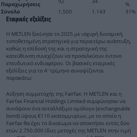
92
34
%
Παραχωρήσεις
1.500
1.143
31%
Σύνολο
Εταιρικές εξελίξεις
Η METLEN ξεκίνησε το 2025 με ισχυρή δυναμική,
τοποθετημένη στρατηγικά για περαιτέρω ανάπτυξη,
καθώς η επίδοσή της και η στρατηγική της
κατεύθυνση συνεχίζουν να προσελκύουν έντονο
επενδυτικό ενδιαφέρον. Οι βασικές εταιρικές
εξελίξεις για το Α’ τρίμηνο συνοψίζονται
παρακάτω:
Αύξηση συμμετοχής της Fairfax: Η METLEN και η
Fairfax Financial Holdings Limited συμφώνησαν να
συνάψουν ένα ανταλλάξιμο ομόλογο (exchangeable
bond) ύψους €110 εκατομμυρίων, με το οποίο η
Fairfax θα έχει το δικαίωμα να αποκτήσει εντός δύο
ετών 2.750.000 ίδιες μετοχές της METLEN στην τιμή