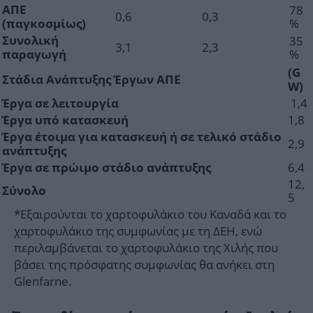
78
ΑΠΕ
0,6
0,3
%
(παγκοσμίως)
35
Συνολική
3,1
2,3
%
παραγωγή
(G
Στάδια Ανάπτυξης Έργων ΑΠΕ
W)
1,4
Έργα σε λειτουργία
1,8
Έργα υπό κατασκευή
Έργα έτοιμα για κατασκευή ή σε τελικό στάδιο
2,9
ανάπτυξης
6,4
Έργα σε πρώιμο στάδιο ανάπτυξης
12,
Σύνολο
5
*Εξαιρούνται το χαρτοφυλάκιο του Καναδά και το
χαρτοφυλάκιο της συμφωνίας με τη ΔΕΗ, ενώ
περιλαμβάνεται το χαρτοφυλάκιο της Χιλής που
βάσει της πρόσφατης συμφωνίας θα ανήκει στη
Glenfarne.