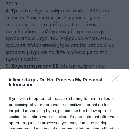
2019.
Έχουν ρυθμιστεί από το 2012 και
Τριετίες:
τέσσερις διαφορετικές κυβερνήσεις έχουν
εφαρμόσει αυτή τη ρύθμιση. Όσοι είχαν
συμπληρώσει τουλάχιστον μία τριετία στην
εργασία τους μέχρι τον Φεβρουάριο του 2012,
έχουν επιπλέον αποδοχές οι οποίες μπορούν να
φτάσουν μέχρι και το 30% ανάλογα με τα έτη
προϋπηρεσίας.
Με την αύξηση που
Σύγκριση με την ΕΕ:
αποφασίστηκε, η Ελλάδα
ανεβαίνει στην 10η θέση
μεταξύ των 22 χωρών-μελών της ΕΕ
που έχουν
iefimerida.gr -
Do Not Process My Personal
Information
κατώτατο μισθό, από την 13η θέση προηγουμένως.
Σε όρους αγοραστικής δύναμης, ανεβαίνει στην 13η
If you wish to opt-out of the sale, sharing to third parties, or
θέση από τη 18η προηγουμένως. «Δεν
processing of your personal or sensitive information for
πανηγυρίζουμε, αλλά η εξέλιξη δείχνει ότι η Ελλάδα
targeted advertising by us, please use the below opt-out
έχει ανέβει αρκετά σκαλοπάτια και ότι μια σοβαρή
section to confirm your selection. Please note that after your
διακυβέρνηση με μια δυναμική οικονομία μπορεί
opt-out request is processed you may continue seeing
να οδηγήσει σε ακόμη θετικότερα αποτελέσματα»,
interest-based ads based on personal information utilized by