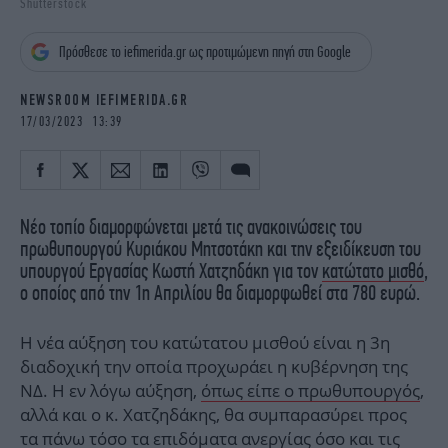
Shutterstock
iBOOKS
ΖΩΔΙΑ
OSCARS
THE OCEAN
Πρόσθεσε το iefimerida.gr ως προτιμώμενη πηγή στη Google
MEDIA
ELAMEFORA
NEWSROOM IEFIMERIDA.GR
NEWSLETTER
17/03/2023 13:39
Νέο τοπίο διαμορφώνεται μετά τις ανακοινώσεις του
πρωθυπουργού Κυριάκου Μητσοτάκη και την εξειδίκευση του
υπουργού Εργασίας Κωστή Χατζηδάκη για τον
κατώτατο μισθό
,
ο οποίος από την 1η Απριλίου θα διαμορφωθεί στα 780 ευρώ.
Η νέα αύξηση του κατώτατου μισθού είναι η 3η
διαδοχική την οποία προχωράει η κυβέρνηση της
ΝΔ. Η εν λόγω αύξηση,
όπως είπε ο πρωθυπουργός
,
αλλά και ο κ. Χατζηδάκης, θα συμπαρασύρει προς
τα πάνω τόσο τα επιδόματα ανεργίας όσο και τις