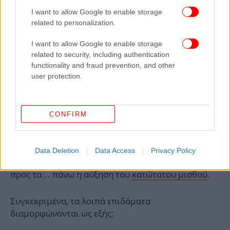
I want to allow Google to enable storage
related to personalization.
I want to allow Google to enable storage
related to security, including authentication
functionality and fraud prevention, and other
user protection.
CONFIRM
Πώς διαμορφώνονται τα επιδόματα που συνδέονται με
τον κατώτατο μισθό
Data Deletion
Data Access
Privacy Policy
Την ίδια ώρα, σειρά επιδομάτων συμπαρασύρει
προς τα… πάνω η αύξηση του
κατώτατου μισθού
.
Συγκεκριμένα, τα λοιπά επιδόματα
διαμορφώνονται ως εξής: