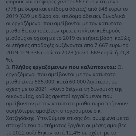
φόρους και εισφορές γίνεται 667 ευρώ το μήνα
(778 με δώρα και επίδομα άδειας) από 548 ευρώ το
2019 (639 με δώρα και επίδομα άδειας). Συνολικά
οι εργαζόμενοι που αμείβονται με τον κατώτατο
μισθό θα εισπράττουν τρεις επιπλέον καθαρούς
μισθούς σε σχέση με το 2019 σε ετήσια βάση, καθώς
οι ετήσιες αποδοχές αυξάνονται από 7.667 ευρώ το
2019 σε 9.336 ευρώ το 2023 (συν 1.669 ευρώ ή 21,8
%).
Οι
Πλήθος εργαζόμενων που καλύπτονται:
εργαζόμενοι που αμείβονται με τον κατώτατο
μισθό είναι 585.000, κατά 60.000 λιγότεροι σε
σχέση με το 2021. «Αυτό δείχνει τη δυναμική της
οικονομίας, καθώς αρκετοί εργαζόμενοι που
αμείβονταν με τον κατώτατο μισθό τώρα παίρνουν
υψηλότερες αμοιβές», υπογράμμισε ο κ.
Χατζηδάκης. Υπενθύμισε επίσης ότι σύμφωνα με τα
στοιχεία του συστήματος Εργάνη οι μέσες αμοιβές
το 2022 αυξήθηκαν κατά 12,4% σε σχέση με το