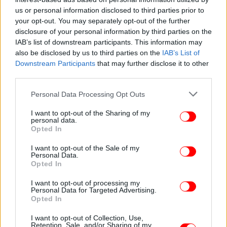
τόνισε ο υπουργός.
us or personal information disclosed to third parties prior to
Από το 2019
your opt-out. You may separately opt-out of the further
Σύγκριση με τον πληθωρισμό:
disclosure of your personal information by third parties on the
μέχρι και το 2023, με βάση τις προβλέψεις για την
IAB’s list of downstream participants. This information may
πορεία του πληθωρισμού που περιλαμβάνονται
also be disclosed by us to third parties on the
IAB’s List of
στον Κρατικό Προϋπολογισμό, ο δείκτης τιμών
Downstream Participants
that may further disclose it to other
καταναλωτή αυξάνεται κατά 15,1%. Η αύξηση του
third parties.
κατώτατου μισθού στο ίδιο διάστημα είναι 20%,
Please note that this website/app uses one or more Google
δηλαδή 5 ποσοστιαίες μονάδες πάνω από τον
Personal Data Processing Opt Outs
services and may gather and store information including but
πληθωρισμό.
not limited to your visit or usage behaviour. You may click to
I want to opt-out of the Sharing of my
Η Νέα Δημοκρατία
Προεκλογικές δεσμεύσεις:
personal data.
grant or deny consent to Google and its third-party tags to
Opted In
είχε δεσμευθεί προεκλογικά για διπλάσια αύξηση
use your data for below specified purposes in below Google
του κατώτατου μισθού σε σχέση με το ΑΕΠ. Από το
consent section.
I want to opt-out of the Sale of my
2019 (δεδομένου ότι μεσολάβησε ύφεση του 2020,
Personal Data.
Opted In
τόσο στην Ελλάδα όσο και διεθνώς λόγω του
κορωνοϊού) έχουμε αύξηση του ΑΕΠ κατά 6,5%, που
I want to opt-out of processing my
Personal Data for Targeted Advertising.
σημαίνει ότι η αύξηση του κατώτατου μισθού είναι
Opted In
τριπλάσια. «Όχι μόνο τηρήσαμε τη δέσμευση, αλλά
προχωρήσαμε πολύ περισσότερο», υπογράμμισε ο
I want to opt-out of Collection, Use,
Retention, Sale, and/or Sharing of my