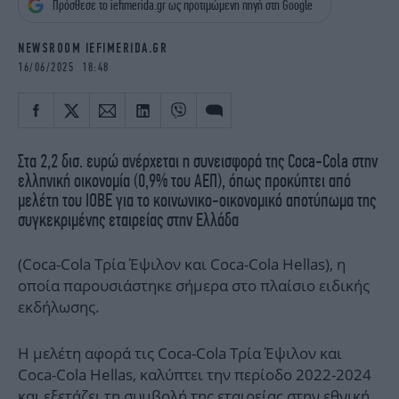
Πρόσθεσε το iefimerida.gr ως προτιμώμενη πηγή στη Google
iBOOKS
ΖΩΔΙΑ
OSCARS
THE OCEAN
NEWSROOM IEFIMERIDA.GR
MEDIA
ELAMEFORA
16/06/2025 18:48
NEWSLETTER
Στα 2,2 δισ. ευρώ ανέρχεται η συνεισφορά της Coca-Cola στην
ελληνική οικονομία (0,9% του ΑΕΠ), όπως προκύπτει από
μελέτη του ΙΟΒΕ για το κοινωνικο-οικονομικό αποτύπωμα της
συγκεκριμένης εταιρείας στην Ελλάδα
(Coca-Cola Τρία Έψιλον και Coca-Cola Hellas), η
οποία παρουσιάστηκε σήμερα στο πλαίσιο ειδικής
εκδήλωσης.
Η μελέτη αφορά τις Coca-Cola Τρία Έψιλον και
Coca-Cola Hellas, καλύπτει την περίοδο 2022-2024
και εξετάζει τη συμβολή της εταιρείας στην εθνική