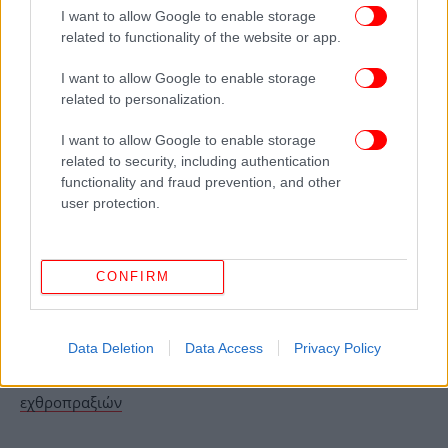
I want to allow Google to enable storage
στηρίζει εισοδήματα και θέσεις εργασίας στους
related to functionality of the website or app.
περισσότερους βασικούς τομείς της οικονομίας,
από τη γεωργία και τη μεταποίηση μέχρι το
I want to allow Google to enable storage
εμπόριο και την εστίαση. Αποτελεί ένα παράδειγμα
related to personalization.
εξωστρέφειας και ανθεκτικότητας που αξίζει να
μελετάται και να αναδεικνύεται».
I want to allow Google to enable storage
related to security, including authentication
functionality and fraud prevention, and other
ΟΛΕΣ ΟΙ ΕΙΔΗΣΕΙΣ
user protection.
Το Ισραήλ βομβάρδισε την κρατική τηλεόραση του Ιράν
την ώρα που έκανε live μετάδοση -Συγκλονιστικό βίντεο
CONFIRM
Βρέθηκε το χαμένο πλοίο του Κάπτεν Κουκ μετά από
250 χρόνια -Πού βρίσκεται βυθισμένο το θρυλικό
Endeavour
Data Deletion
Data Access
Privacy Policy
WSJ: Το Ιράν στέλνει επειγόντως μηνύματα σε Ισραήλ
και ΗΠΑ ότι επιθυμεί συνομιλίες για τερματισμό των
εχθροπραξιών