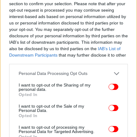
section to confirm your selection. Please note that after your
opt-out request is processed you may continue seeing
interest-based ads based on personal information utilized by
us or personal information disclosed to third parties prior to
your opt-out. You may separately opt-out of the further
disclosure of your personal information by third parties on the
IAB’s list of downstream participants. This information may
also be disclosed by us to third parties on the
IAB’s List of
Downstream Participants
that may further disclose it to other
third parties.
Please note that this website/app uses one or more Google
Personal Data Processing Opt Outs
services and may gather and store information including but
not limited to your visit or usage behaviour. You may click to
I want to opt-out of the Sharing of my
personal data.
grant or deny consent to Google and its third-party tags to
Opted In
use your data for below specified purposes in below Google
O Σταύρος Μουρελάτος, Γενικός Διευθυντής της
consent section.
I want to opt-out of the Sale of my
Coca-Cola Hellas με ευθύνη για Ελλάδα, Κύπρο,
Personal Data.
Opted In
Μάλτα, τόνισε:«Τα αποτελέσματα της πρόσφατης
μελέτης του ΙΟΒΕ, επιβεβαιώνουν πως η ανάπτυξή
I want to opt-out of processing my
μας συνδέεται άρρηκτα με την ανάπτυξη της χώρας
Personal Data for Targeted Advertising.
Opted In