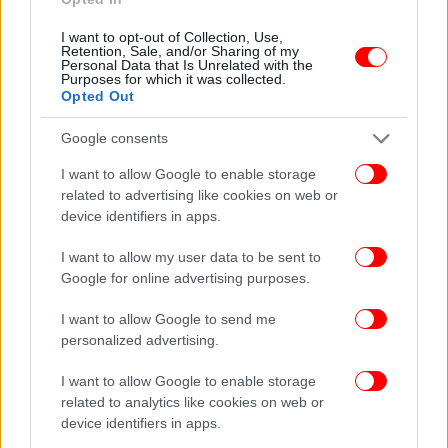
μας, των ανθρώπων μας, των συνεργατών και
ολόκληρης της αλυσίδας αξίας που δημιουργούμε.
I want to opt-out of Collection, Use,
Retention, Sale, and/or Sharing of my
Καθημερινά, ανοίγουμε ορίζοντες μαζί σε ένα
Personal Data that Is Unrelated with the
καλύτερο αύριο και αυτό αποτυπώνεται στο σύνολο
Purposes for which it was collected.
Opted Out
των δραστηριοτήτων μας, αλλά και στα
προγράμματα βιωσιμότητας που υλοποιούμε
Google consents
σταθερά στη χώρα μας. Στόχος μας είναι το
αποτύπωμα μας νασυνεχίσει να μεγαλώνει χρόνο
I want to allow Google to enable storage
related to advertising like cookies on web or
με το χρόνο, διασφαλίζοντας πως σε κάθε μας
device identifiers in apps.
βήμα, η συμβολή μας θα είναι πάντα θετική για την
τοπική κοινωνία και οικονομία».
I want to allow my user data to be sent to
Google for online advertising purposes.
Ο Νίκος Βέττας, Γενικός Διευθυντής του ΙΟΒΕ,
I want to allow Google to send me
δήλωσε: «Η παγκόσμια οικονομία βρίσκεται σε μια
personalized advertising.
ιδιαίτερα ευμετάβλητη κατάσταση. Ανθεκτικές
αλυσίδες αξίας που αντέχουν στις διακυμάνσεις
I want to allow Google to enable storage
των αγορών προσφέρουν πολύτιμη ασφάλεια στους
related to analytics like cookies on web or
εργαζόμενους και την οικονομία. Η Coca-Cola στην
device identifiers in apps.
Ελλάδα δημιουργεί αλυσίδα αξίας που διαχρονικά