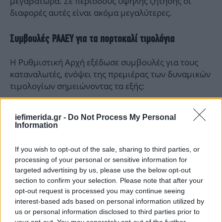
μεγαβατώρα. Σε περιόδους υψηλής ζήτησης οι
διαφορές αυτές είναι ακόμα μεγαλύτερες.
Συμβουλές ΡΑΑΕΥ για τα πορτοκαλί τιμολόγια
Η Ρυθμιστική Αρχή εξέδωσε συμβουλές για τους
καταναλωτές, ενόψει της πρεμιέρας των δυναμικών
τιμολογίων σημειώνοντας τα εξής:
«Τα δυναμικά τιμολόγια δίνουν τη δυνατότητα
iefimerida.gr -
Do Not Process My Personal
στους καταναλωτές να πάρουν τον έλεγχο του
Information
λογαριασμού ρεύματος στα χέρια τους, δηλαδή να
εξοικονομήσουν χρήματα. Προκειμένου να
If you wish to opt-out of the sale, sharing to third parties, or
επωφεληθούν οι καταναλωτές από τα δυναμικά
processing of your personal or sensitive information for
τιμολόγια πρέπει να γίνουν ”ενεργοί καταναλωτές”,
targeted advertising by us, please use the below opt-out
section to confirm your selection. Please note that after your
δηλαδή πρέπει να μπορούν να προσαρμόζουν την
opt-out request is processed you may continue seeing
κατανάλωση ρεύματος προς τις ώρες κατά τις
interest-based ads based on personal information utilized by
οποίες το ρεύμα κοστίζει λιγότερο και να
us or personal information disclosed to third parties prior to
αποφεύγουν την κατανάλωση ρεύματος τις ώρες