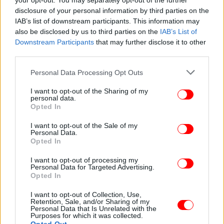
your opt-out. You may separately opt-out of the further
κατά τις οποίες το ρεύμα κοστίζει περισσότερο.
disclosure of your personal information by third parties on the
IAB’s list of downstream participants. This information may
also be disclosed by us to third parties on the
IAB’s List of
Πώς λειτουργεί το δυναμικό τιμολόγιο στην πράξη;
Downstream Participants
that may further disclose it to other
third parties.
Βασική προϋπόθεση για την ένταξη καταναλωτή σε
δυναμικό τιμολόγιο είναι να υπάρχει
Please note that this website/app uses one or more Google
Personal Data Processing Opt Outs
services and may gather and store information including but
εγκατεστημένος έξυπνος μετρητής στην παροχή του
not limited to your visit or usage behaviour. You may click to
I want to opt-out of the Sharing of my
πελάτη.
personal data.
grant or deny consent to Google and its third-party tags to
Opted In
use your data for below specified purposes in below Google
consent section.
I want to opt-out of the Sale of my
Personal Data.
Opted In
I want to opt-out of processing my
Personal Data for Targeted Advertising.
Opted In
I want to opt-out of Collection, Use,
Retention, Sale, and/or Sharing of my
Personal Data that Is Unrelated with the
Purposes for which it was collected.