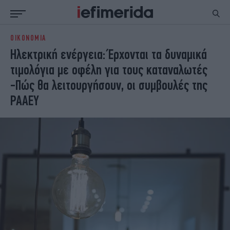
ΟΙΚΟΝΟΜΙΑ
ΕΙΔΗΣΕΙΣ
ΠΟΛΙΤΙΚΗ
Ηλεκτρική ενέργεια: Έρχονται τα δυναμικά
NON PAPER
ΕΛΛΑΔΑ
τιμολόγια με οφέλη για τους καταναλωτές
ΟΙΚΟΝΟΜΙΑ
ΚΟΣΜΟΣ
-Πώς θα λειτουργήσουν, οι συμβουλές της
ΠΟΛΙΤΙΣΜΟΣ
ΠΑΝΕΛΛΗΝΙΕΣ
ΡΑΑΕΥ
ΖΩΗ
ΣΠΟΡ
ΓΥΝΑΙΚΑ
ENGLISH EDITION
ΠΟΛΗ
STORIES
ΕΚΛΟΓΕΣ
TRAVEL
ΤΕΧΝΟΛΟΓΙΑ
ΥΓΕΙΑ
DESIGN
ΟΛΥΜΠΙΑΚΟΙ ΑΓΩΝΕΣ
EURO
GREEN
PODCAST
iAUTOKINITO
iOPINIONS
iGASTRONOMIE