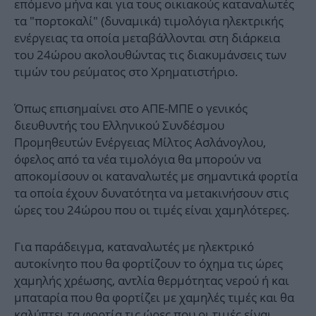
επόμενο μήνα και για τους οικιακούς καταναλωτές
τα "πορτοκαλί" (δυναμικά) τιμολόγια ηλεκτρικής
ενέργειας τα οποία μεταβάλλονται στη διάρκεια
του 24ώρου ακολουθώντας τις διακυμάνσεις των
τιμών του ρεύματος στο Χρηματιστήριο.
Όπως επισημαίνει στο ΑΠΕ-ΜΠΕ ο γενικός
διευθυντής του Ελληνικού Συνδέσμου
Προμηθευτών Ενέργειας Μίλτος Ασλάνογλου,
όφελος από τα νέα τιμολόγια θα μπορούν να
αποκομίσουν οι καταναλωτές με σημαντικά φορτία
τα οποία έχουν δυνατότητα να μετακινήσουν στις
ώρες του 24ώρου που οι τιμές είναι χαμηλότερες.
Για παράδειγμα, καταναλωτές με ηλεκτρικό
αυτοκίνητο που θα φορτίζουν το όχημα τις ώρες
χαμηλής χρέωσης, αντλία θερμότητας νερού ή και
μπαταρία που θα φορτίζει με χαμηλές τιμές και θα
καλύπτει τα φορτία τις ώρες που οι τιμές είναι