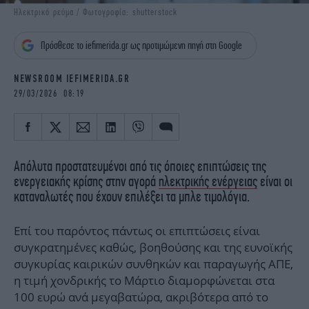
iBOOKS
ΖΩΔΙΑ
Ηλεκτρικό ρεύμα / Φωτογραφία: shutterstock
OSCARS
THE OCEAN
Πρόσθεσε το iefimerida.gr ως προτιμώμενη πηγή στη Google
MEDIA
ELAMEFORA
NEWSROOM IEFIMERIDA.GR
NEWSLETTER
29/03/2026 08:19
Απόλυτα προστατευμένοι από τις όποιες επιπτώσεις της
ενεργειακής κρίσης στην αγορά
ηλεκτρικής ενέργειας
είναι οι
καταναλωτές που έχουν επιλέξει τα μπλε τιμολόγια.
Επί του παρόντος πάντως οι επιπτώσεις είναι
συγκρατημένες καθώς, βοηθούσης και της ευνοϊκής
συγκυρίας καιρικών συνθηκών και παραγωγής ΑΠΕ,
η τιμή χονδρικής το Μάρτιο διαμορφώνεται στα
100 ευρώ ανά μεγαβατώρα, ακριβότερα από το