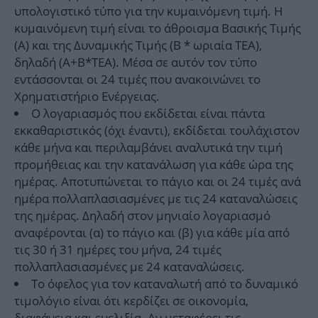
υπολογιστικό τύπο για την κυμαινόμενη τιμή. Η
κυμαινόμενη τιμή είναι το άθροισμα Βασικής Τιμής
(Α) και της Δυναμικής Τιμής (Β * ωριαία ΤΕΑ),
δηλαδή (Α+Β*ΤΕΑ). Μέσα σε αυτόν τον τύπο
εντάσσονται οι 24 τιμές που ανακοινώνει το
Χρηματιστήριο Ενέργειας.
Ο λογαριασμός που εκδίδεται είναι πάντα
εκκαθαριστικός (όχι έναντι), εκδίδεται τουλάχιστον
κάθε μήνα και περιλαμβάνει αναλυτικά την τιμή
προμήθειας και την κατανάλωση για κάθε ώρα της
ημέρας. Αποτυπώνεται το πάγιο και οι 24 τιμές ανά
ημέρα πολλαπλασιασμένες με τις 24 καταναλώσεις
της ημέρας. Δηλαδή στον μηνιαίο λογαριασμό
αναφέρονται (α) το πάγιο και (β) για κάθε μία από
τις 30 ή 31 ημέρες του μήνα, 24 τιμές
πολλαπλασιασμένες με 24 καταναλώσεις.
Το όφελος για τον καταναλωτή από το δυναμικό
τιμολόγιο είναι ότι κερδίζει σε οικονομία,
διαφάνεια και ευελιξία. Αν μεταφέρει τις