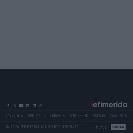
ΤΑΥΤΟΤΗΤΑ
ΧΡΗΣΙΜΑ
ΕΠΙΚΟΙΝΩΝΙΑ
ΟΡΟΙ ΧΡΗΣΗΣ
PRIVACY
ΔΙΑΦΗΜΙΣΗ
© 2026 IEFIMERIDA ALL RIGHTS RESERVED
ΜΕΛΟΣ