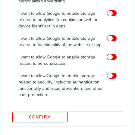
τεχνολογία για εκπαίδευση και εφαρμογή
personalized advertising.
θεραπειών προσαρμοσμένων στις ανάγκες κάθε
I want to allow Google to enable storage
ωφελούμενου ΑμεΑ με συγκεκριμένο πρόγραμμα
related to analytics like cookies on web or
εβδομαδιαίων συνεδριών. Η πορεία-θεραπεία κάθε
device identifiers in apps.
ωφελούμενου θα αξιολογείται κάθε τρίμηνο.
I want to allow Google to enable storage
related to functionality of the website or app.
Προς τιμήν του δωρητή, η αίθουσα NIRVANA πήρε
το όνομα του Ιδρυτή και Προέδρου της RAFARM,
I want to allow Google to enable storage
κου Ν. Ρασσιά.
related to personalization.
I want to allow Google to enable storage
related to security, including authentication
functionality and fraud prevention, and other
user protection.
CONFIRM