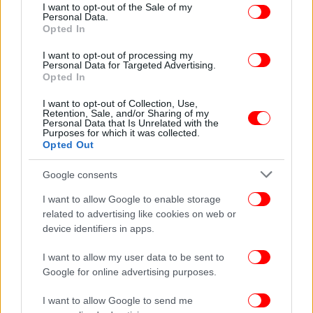
consent section.
I want to opt-out of the Sale of my
Personal Data.
Το εκπαιδευτικό και θεραπευτικό πρόγραμμα
Opted In
NIRVANA προσφέρει βιβλιοθήκη ασκήσεων καθώς
I want to opt-out of processing my
και ποσοτικούς και ποιοτικούς δείκτες αξιολόγησης
Personal Data for Targeted Advertising.
της πορείας/θεραπείας κάθε ωφελούμενου. Η
Opted In
υψηλού επιπέδου πρωτοποριακή εκπαίδευση
I want to opt-out of Collection, Use,
αναπτύχθηκε σε συνεργασία με κλινικούς γιατρούς
Retention, Sale, and/or Sharing of my
Personal Data that Is Unrelated with the
και διαθέτει δεκάδες κατηγορίες ασκήσεων με
Purposes for which it was collected.
διαφορετικούς στόχους (Κινητική Θεραπεία,
Opted Out
Γνωσιακή Θεραπεία) και για διαφορετικά τμήματα
Google consents
σώματος.
I want to allow Google to enable storage
Το πρόγραμμα NIRVANA πρότεινε ο κ. Νικόλαος
related to advertising like cookies on web or
device identifiers in apps.
Γκούβας, Ψυχίατρος, Επιστημονικός Διευθυντής
ΕΡΜΗ, Μέλος ΔΣ & Πρόεδρος κλάδου
I want to allow my user data to be sent to
Πληροφορικής & Καινοτόμων Τεχνολογιών,
Google for online advertising purposes.
Ελληνική Ψυχιατρική Εταιρεία. H ομάδα
εκπαιδευτών του ΕΡΜΗ θα αξιοποιήσει την υψηλή
I want to allow Google to send me