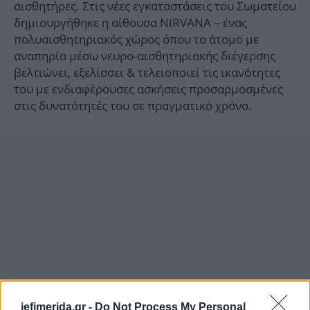
αισθητήρες. Στις νέες εγκαταστάσεις του Σωματείου
δημιουργήθηκε η αίθουσα NIRVANA – ένας
πολυαισθητηριακός χώρος όπου το άτομο με
αναπηρία μέσω νευρο-αισθητηριακής διέγερσης
βελτιώνει, εξελίσσει & τελειοποιεί τις ικανότητες
του με ενδιαφέρουσες ασκήσεις προσαρμοσμένες
στις δυνατότητές του σε πραγματικό χρόνο.
iefimerida.gr -
Do Not Process My Personal