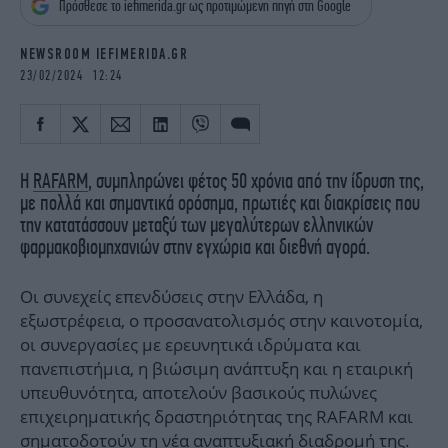
Πρόσθεσε το iefimerida.gr ως προτιμώμενη πηγή στη Google
iBOOKS
ΖΩΔΙΑ
OSCARS
THE OCEAN
NEWSROOM IEFIMERIDA.GR
MEDIA
ELAMEFORA
23/02/2024 12:24
NEWSLETTER
Η
RAFARM
, συμπληρώνει φέτος 50 χρόνια από την ίδρυση της,
με πολλά και σημαντικά ορόσημα, πρωτιές και διακρίσεις που
την κατατάσσουν μεταξύ των μεγαλύτερων ελληνικών
φαρμακοβιομηχανιών στην εγχώρια και διεθνή αγορά.
Οι συνεχείς επενδύσεις στην Ελλάδα, η
εξωστρέφεια, ο προσανατολισμός στην καινοτομία,
οι συνεργασίες με ερευνητικά ιδρύματα και
πανεπιστήμια, η βιώσιμη ανάπτυξη και η εταιρική
υπευθυνότητα, αποτελούν βασικούς πυλώνες
επιχειρηματικής δραστηριότητας της RAFARM και
σηματοδοτούν τη νέα αναπτυξιακή διαδρομή της.