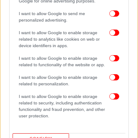
Google for online advertising purposes.
premium παγωτού, του frozen yogurt και των
επιδορπίων. Σε στενή συνεργασία με τους ιδρυτές
I want to allow Google to send me
και τη διοικητική ομάδα, θα στηρίξουμε την
personalized advertising.
επόμενη φάση ανάπτυξης της εταιρείας και τις
περαιτέρω επενδύσεις της στην καινοτομία.
I want to allow Google to enable storage
related to analytics like cookies on web or
Είμαστε ενθουσιασμένοι που στηρίζουμε την
device identifiers in apps.
αναπτυξιακή πορεία της Kayak, συνδυάζοντας την
οργανική επέκταση με μια ενεργή στρατηγική
I want to allow Google to enable storage
συμπληρωματικών εξαγορών, η οποία θα ενισχύσει
related to functionality of the website or app.
τη θέση της εταιρείας ώστε να διαδραματίσει
πρωταγωνιστικό ρόλο στην ενοποίηση του κλάδου
I want to allow Google to enable storage
related to personalization.
στην Ελλάδα και να επεκτείνει τη διεθνή της
παρουσία.»
I want to allow Google to enable storage
related to security, including authentication
functionality and fraud prevention, and other
user protection.