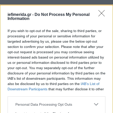
iefimerida.gr -
Do Not Process My Personal
Information
If you wish to opt-out of the sale, sharing to third parties, or
processing of your personal or sensitive information for
targeted advertising by us, please use the below opt-out
section to confirm your selection. Please note that after your
opt-out request is processed you may continue seeing
interest-based ads based on personal information utilized by
us or personal information disclosed to third parties prior to
your opt-out. You may separately opt-out of the further
disclosure of your personal information by third parties on the
Ο Άκης Σταυρίδης, Διευθύνων Σύμβουλος της
IAB’s list of downstream participants. This information may
«Η Kayak έφτασε έως εδώ
Kayak, δήλωσε:
also be disclosed by us to third parties on the
IAB’s List of
επενδύοντας με συνέπεια στην ποιότητα, την
Downstream Participants
that may further disclose it to other
καινοτομία και στους ανθρώπους της. Σήμερα
third parties.
αποκτούμε έναν στρατηγικό συνεργάτη που
Please note that this website/app uses one or more Google
Personal Data Processing Opt Outs
πιστεύει στο ίδιο όραμα και μπορεί να μας
services and may gather and store information including but
βοηθήσει να επιταχύνουμε τα επόμενα βήματά μας.