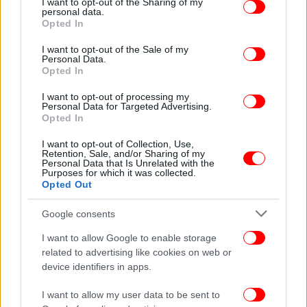
not limited to your visit or usage behaviour. You may click to
I want to opt-out of the Sharing of my
personal data.
grant or deny consent to Google and its third-party tags to
Opted In
use your data for below specified purposes in below Google
Η συνεργασία με το Halcyon Equity Partners δεν
consent section.
αλλάζει αυτό που είμαστε· μας δίνει τη δυνατότητα
I want to opt-out of the Sale of my
Personal Data.
να γίνουμε ακόμη καλύτεροι. Να επενδύσουμε
Opted In
περισσότερο στα brands μας, να ενισχύσουμε τη
I want to opt-out of processing my
διεθνή μας παρουσία και να αξιοποιήσουμε νέες
Personal Data for Targeted Advertising.
ευκαιρίες ανάπτυξης, διατηρώντας πάντα στο
Opted In
επίκεντρο την ποιότητα που χαρακτηρίζει την
I want to opt-out of Collection, Use,
Kayak από το 1993.»
Retention, Sale, and/or Sharing of my
Personal Data that Is Unrelated with the
Purposes for which it was collected.
Η Ελένη Μπαθιανάκη, Managing Partner της
Opted Out
Halcyon Equity Partners, δήλωσε:
Η Kayak
Google consents
προχωρά σε στρατηγική συνεργασία με το
Halcyon Equity Partners και σχεδιάζει την
I want to allow Google to enable storage
«Η Kayak
επόμενη ημέρα της ανάπτυξής της
related to advertising like cookies on web or
συνδυάζει ισχυρή θέση στην αγορά, ένα ανθεκτικό
device identifiers in apps.
επιχειρηματικό μοντέλο και ένα διαφοροποιημένο
I want to allow my user data to be sent to
χαρτοφυλάκιο προϊόντων στις κατηγορίες του