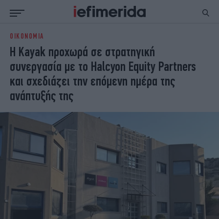
ΟΙΚΟΝΟΜΙΑ
ΕΙΔΗΣΕΙΣ
ΠΟΛΙΤΙΚΗ
Η Kayak προχωρά σε στρατηγική
NON PAPER
ΕΛΛΑΔΑ
συνεργασία με το Halcyon Equity Partners
ΟΙΚΟΝΟΜΙΑ
ΚΟΣΜΟΣ
και σχεδιάζει την επόμενη ημέρα της
ΠΟΛΙΤΙΣΜΟΣ
ΠΑΝΕΛΛΗΝΙΕΣ
ανάπτυξής της
ΖΩΗ
ΣΠΟΡ
ΓΥΝΑΙΚΑ
ENGLISH EDITION
ΠΟΛΗ
STORIES
ΕΚΛΟΓΕΣ
TRAVEL
ΤΕΧΝΟΛΟΓΙΑ
ΥΓΕΙΑ
DESIGN
ΟΛΥΜΠΙΑΚΟΙ ΑΓΩΝΕΣ
EURO
GREEN
PODCAST
iAUTOKINITO
iOPINIONS
iGASTRONOMIE