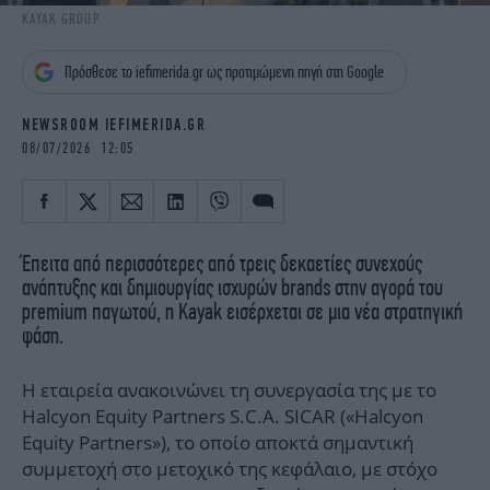
iBOOKS
ΖΩΔΙΑ
KAYAK GROUP
OSCARS
THE OCEAN
Πρόσθεσε το iefimerida.gr ως προτιμώμενη πηγή στη Google
MEDIA
ELAMEFORA
NEWSROOM IEFIMERIDA.GR
NEWSLETTER
08/07/2026 12:05
Έπειτα από περισσότερες από τρεις δεκαετίες συνεχούς
ανάπτυξης και δημιουργίας ισχυρών brands στην αγορά του
premium παγωτού, η Kayak εισέρχεται σε μια νέα στρατηγική
φάση.
Η εταιρεία ανακοινώνει τη συνεργασία της με το
Halcyon Equity Partners S.C.A. SICAR («Halcyon
Equity Partners»), το οποίο αποκτά σημαντική
συμμετοχή στο μετοχικό της κεφάλαιο, με στόχο