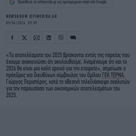
Πρόσθεσε το iefimerida.gr ως προτιμώμενη πηγή στη Google
iBOOKS
ΖΩΔΙΑ
OSCARS
THE OCEAN
NEWSROOM IEFIMERIDA.GR
MEDIA
ELAMEFORA
09/04/2026 09:09
NEWSLETTER
«Τα αποτελέσματα του 2025 βρίσκονται εντός της πορείας που
έχουμε ανακοινώσει ότι ακολουθούμε. Αναμένουμε ότι και το
2026 θα είναι μια καλή χρονιά για την εταιρεία», σημείωσε ο
πρόεδρος και διευθύνων σύμβουλος του Ομίλου
ΓΕΚ ΤΕΡΝΑ
,
Γιώργος Περιστέρης, κατά τη χθεσινή τηλεδιάσκεψη αναλυτών
για την παρουσίαση των οικονομικών αποτελεσμάτων του
2025.