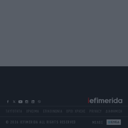
ΤΑΥΤΟΤΗΤΑ
ΧΡΗΣΙΜΑ
ΕΠΙΚΟΙΝΩΝΙΑ
ΟΡΟΙ ΧΡΗΣΗΣ
PRIVACY
ΔΙΑΦΗΜΙΣΗ
© 2026 IEFIMERIDA ALL RIGHTS RESERVED
ΜΕΛΟΣ