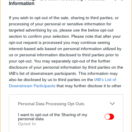
διατηρώντας ακέραια την υφιστάμενη κεφαλαιακή
Information
του δομή.
Η ΓΕΚ ΤΕΡΝΑ
Αντλησιοταμίευση Αμφιλοχίας:
If you wish to opt-out of the sale, sharing to third parties, or
θα ασκήσει το δικαίωμα προαίρεσης (call option) για
processing of your personal or sensitive information for
την απόκτηση του 50% του έργου, με τις
targeted advertising by us, please use the below opt-out
section to confirm your selection. Please note that after your
διαπραγματεύσεις με τη Masdar να βρίσκονται σε
opt-out request is processed you may continue seeing
εξέλιξη. Αντιστοίχως, ο Όμιλος αναμένεται να
interest-based ads based on personal information utilized by
ασκήσει το δικαίωμα εξαγοράς του 50% σε
us or personal information disclosed to third parties prior to
υδροηλεκτρικά έργα, offshore αιολικά πάρκα κ.α.
your opt-out. You may separately opt-out of the further
disclosure of your personal information by third parties on the
IAB’s list of downstream participants. This information may
also be disclosed by us to third parties on the
IAB’s List of
Downstream Participants
that may further disclose it to other
third parties.
Please note that this website/app uses one or more Google
Personal Data Processing Opt Outs
services and may gather and store information including but
not limited to your visit or usage behaviour. You may click to
I want to opt-out of the Sharing of my
personal data.
grant or deny consent to Google and its third-party tags to
Opted In
use your data for below specified purposes in below Google