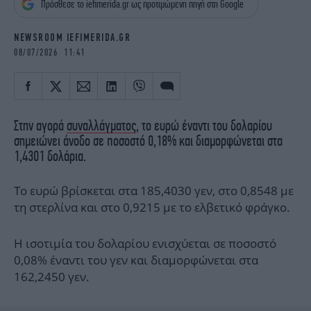
Πρόσθεσε το iefimerida.gr ως προτιμώμενη πηγή στη Google
iBOOKS
ΖΩΔΙΑ
OSCARS
THE OCEAN
NEWSROOM IEFIMERIDA.GR
MEDIA
ELAMEFORA
08/07/2026 11:41
NEWSLETTER
Στην αγορά
συναλλάγματος
, το ευρώ έναντι του δολαρίου
σημειώνει άνοδο σε ποσοστό 0,18% και διαμορφώνεται στα
1,4301 δολάρια.
Το ευρώ βρίσκεται στα 185,4030 γεν, στο 0,8548 με
τη στερλίνα και στο 0,9215 με το ελβετικό φράγκο.
Η ισοτιμία του δολαρίου ενισχύεται σε ποσοστό
0,08% έναντι του γεν και διαμορφώνεται στα
162,2450 γεν.