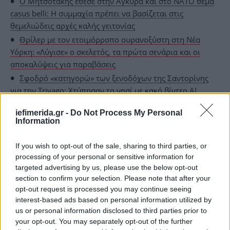
O Μητσοτάκης έθεσε στην Άγκυρα και στο ΝΑΤΟ θέμα
casus belli: H συμμαχία πρέπει να βασίζεται στις
θεμελιώδεις αρχές καλής γειτονίας
Θρίλερ με τον ετοιμόρροπο ουρανοξύστη στη Νέα
Υόρκη: «Λύγισε» ο σκελετός, τα πρώτα σενάρια και οι
αποκαλύψεις για παραβάσεις
Σφοδρό «κατηγορώ» των ξενοδόχων της Σαντορίνης
για την Trivago: Χτύπησαν το νησί με κακό βίντεο AI
-Σαμποτάρουν τη φήμη μας
iefimerida.gr -
Do Not Process My Personal
Information
If you wish to opt-out of the sale, sharing to third parties, or
processing of your personal or sensitive information for
targeted advertising by us, please use the below opt-out
section to confirm your selection. Please note that after your
opt-out request is processed you may continue seeing
interest-based ads based on personal information utilized by
us or personal information disclosed to third parties prior to
your opt-out. You may separately opt-out of the further