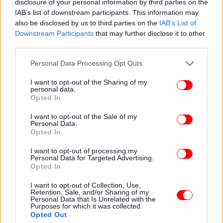
disclosure of your personal information by third parties on the
IAB’s list of downstream participants. This information may
also be disclosed by us to third parties on the
IAB’s List of
Downstream Participants
that may further disclose it to other
third parties.
Please note that this website/app uses one or more Google
Personal Data Processing Opt Outs
services and may gather and store information including but
not limited to your visit or usage behaviour. You may click to
I want to opt-out of the Sharing of my
personal data.
grant or deny consent to Google and its third-party tags to
Opted In
use your data for below specified purposes in below Google
consent section.
I want to opt-out of the Sale of my
Personal Data.
ΠΕΡΙΣΣΟΤΕΡΑ ΒΙΝΤΕΟ
Opted In
I want to opt-out of processing my
Personal Data for Targeted Advertising.
Opted In
Ακολουθήστε το
στο Google News
και μάθετε
πρώτοι όλες τις ειδήσεις
I want to opt-out of Collection, Use,
Retention, Sale, and/or Sharing of my
Personal Data that Is Unrelated with the
Δείτε όλες τις τελευταίες
Ειδήσεις
από την Ελλάδα και τον Κόσμο,
Purposes for which it was collected.
Opted Out
στο