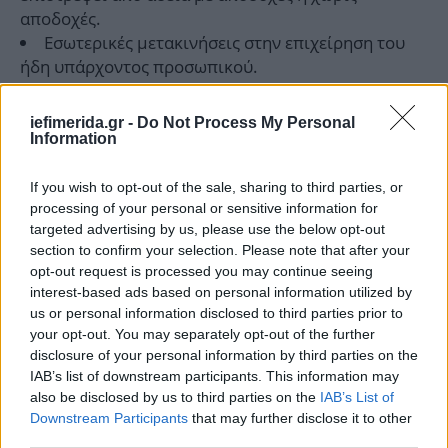
αποδοχές.
Εσωτερικές μετακινήσεις στην επιχείρηση του
ήδη υπάρχοντος προσωπικού.
Κενές θέσεις εργασίας στο άμεσο μέλλον είναι οι
iefimerida.gr -
Do Not Process My Personal
Information
κενές θέσεις πλήρους ή μερικής απασχόλησης, οι
οποίες θα πρέπει να καλυφθούν σε διάστημα όχι
If you wish to opt-out of the sale, sharing to third parties, or
μεγαλύτερο των τριών μηνών.
processing of your personal or sensitive information for
targeted advertising by us, please use the below opt-out
ΟΛΕΣ ΟΙ ΕΙΔΗΣΕΙΣ
section to confirm your selection. Please note that after your
opt-out request is processed you may continue seeing
Ανοίγει το Power Pass για την επιδότηση λογαριασμών
interest-based ads based on personal information utilized by
ρεύματος: Οι δικαιούχοι, η διαδικασία, αναλυτικός
us or personal information disclosed to third parties prior to
οδηγός
your opt-out. You may separately opt-out of the further
Ακριβαίνει το ταξί: «Πάει στα 4 ευρώ η ελάχιστη
disclosure of your personal information by third parties on the
IAB’s list of downstream participants. This information may
χρέωση», λέει στο iefimerida o Λυμπερόπουλος του ΣΑΤΑ
also be disclosed by us to third parties on the
IAB’s List of
Αυτό είναι το Νο1 χαρακτηριστικό των κατοικιών που
Downstream Participants
that may further disclose it to other
θέλουν όσοι ψάχνουν σπίτι -Η στροφή στην πανδημία
third parties.