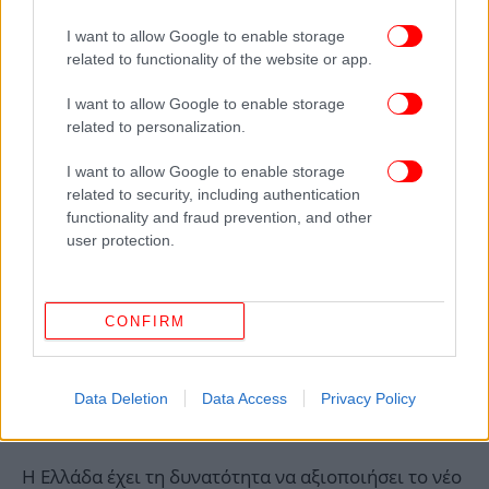
Ένωση Ελληνικών Ναυπηγείων, ώστε να
I want to allow Google to enable storage
διεκδικήσουν με αξιώσεις την αυτάρκεια της
related to functionality of the website or app.
ελληνικής ναυπηγικής βιομηχανίας στο πλαίσιο της
ευρωπαϊκής αμυντικής βιομηχανίας».
I want to allow Google to enable storage
related to personalization.
Στη δήλωσή του, ο κ. Κορκίδης υπογραμμίζει ότι η
I want to allow Google to enable storage
ελληνική βιομηχανία διαθέτει τεχνογνωσία και
related to security, including authentication
επιχειρησιακή ικανότητα, όπως αποδεικνύουν
functionality and fraud prevention, and other
προγράμματα Leopard, Rafale, Patriot, Iris και
user protection.
Belharra
. Η συμμετοχή σε ευρωπαϊκά προγράμματα
ανοίγει δυνατότητες για εξαγωγές, συμπαραγωγές
και οικονομική υπεραξία, συνδέοντας τις ελληνικές
CONFIRM
εταιρείες με πανευρωπαϊκές πρωτοβουλίες
ετοιμότητας.
Data Deletion
Data Access
Privacy Policy
Ευρωπαϊκό πρόγραμμα SAFE
Η Ελλάδα έχει τη δυνατότητα να αξιοποιήσει το νέο