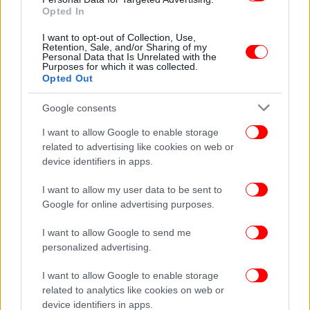
Opted In
I want to opt-out of Collection, Use,
Retention, Sale, and/or Sharing of my
Personal Data that Is Unrelated with the
Purposes for which it was collected.
Opted Out
Google consents
I want to allow Google to enable storage
related to advertising like cookies on web or
device identifiers in apps.
I want to allow my user data to be sent to
Google for online advertising purposes.
I want to allow Google to send me
personalized advertising.
Και προσθέτει: «Τέλος, όλα τα
ελληνικά ναυπηγεία
I want to allow Google to enable storage
πρέπει να ενώσουν τις δυνάμεις και τις
related to analytics like cookies on web or
device identifiers in apps.
δυνατότητές τους, συμμετέχοντας ενεργά στην