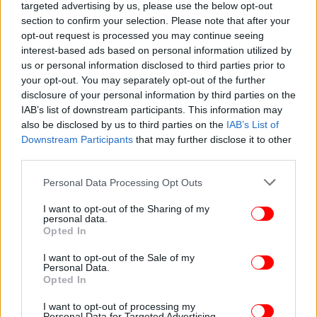
targeted advertising by us, please use the below opt-out
σύγχρονη κατάρτιση. Η Ελλάδα διαθέτει ιστορική
section to confirm your selection. Please note that after your
ναυπηγική παράδοση, στρατηγική γεωγραφική
opt-out request is processed you may continue seeing
θέση και πλέον γεωπολιτική βαρύτητα. Αυτό που
interest-based ads based on personal information utilized by
χρειάζεται είναι αποφασιστική βούληση για να
us or personal information disclosed to third parties prior to
μετατραπεί η αμυντική και ναυπηγική βάση της
your opt-out. You may separately opt-out of the further
χώρας από παθητικό αποδέκτη σε ενεργό
disclosure of your personal information by third parties on the
IAB’s list of downstream participants. This information may
παραγωγό ισχύος και οικονομικής αξίας».
also be disclosed by us to third parties on the
IAB’s List of
Downstream Participants
that may further disclose it to other
third parties.
Please note that this website/app uses one or more Google
Personal Data Processing Opt Outs
services and may gather and store information including but
not limited to your visit or usage behaviour. You may click to
I want to opt-out of the Sharing of my
personal data.
grant or deny consent to Google and its third-party tags to
Opted In
use your data for below specified purposes in below Google
consent section.
I want to opt-out of the Sale of my
Personal Data.
Opted In
I want to opt-out of processing my
Personal Data for Targeted Advertising.