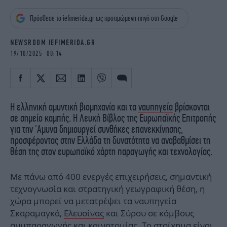
iBOOKS
ΖΩΔΙΑ
Πρόσθεσε το iefimerida.gr ως προτιμώμενη πηγή στη Google
OSCARS
THE OCEAN
MEDIA
ELAMEFORA
NEWSROOM IEFIMERIDA.GR
19/10/2025 08:14
NEWSLETTER
Η ελληνική αμυντική βιομηχανία και τα
ναυπηγεία
βρίσκονται
σε σημείο καμπής. Η Λευκή Βίβλος της Ευρωπαϊκής Επιτροπής
για την 'Αμυνα δημιουργεί συνθήκες επανεκκίνησης,
προσφέροντας στην Ελλάδα τη δυνατότητα να αναβαθμίσει τη
θέση της στον ευρωπαϊκό χάρτη παραγωγής και τεχνολογίας.
Με πάνω από 400 ενεργές επιχειρήσεις, σημαντική
τεχνογνωσία και στρατηγική γεωγραφική θέση, η
χώρα μπορεί να μετατρέψει τα ναυπηγεία
Σκαραμαγκά,
Ελευσίνας
και Σύρου σε κόμβους
συμπαραγωγής και καινοτομίας. Το στοίχημα είναι