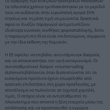
Οι εξαγωγές των κινεζικών ηλεκτρικών ποδηλάτων
τα τελευταία χρόνια τριπλασιάστηκαν με το μερίδιό
τους να αυξάνεται στην ευρωπαϊκή αγορά 35%
ετησίως και τη μέση τιμή να μειώνεται δραστικά,
αφού οι Κινέζοι παραγωγοί αντιμετωπίζουν
ιδιαίτερα ευνοϊκές συνθήκες φοροαπαλλαγής, διότι
η παραγωγή στη Κίνα είναι επιδοτούμενη, σύμφωνα
με την ίδια έκθεση της Κομισιόν.
Η ΕΕ οφείλει να επιβάλει αντιντάμπινγκ δασμούς
και να αποκαταστήσει τον υγιή ανταγωνισμό. Οι
αντισταθμιστικοί δασμοί «countervailing
duties»επιβάλλονται όταν διαπιστώνεται ότι τα
εισαγόμενα προϊόντα έχουν επωφεληθεί από
κρατικές επιδοτήσεις στη χώρα προέλευσης, με
αποτέλεσμα να πωλούνται σε τεχνητά χαμηλές
τιμές. Ο στόχος είναι να αντισταθμιστεί το
πλεονέκτημα που αποκτά η ξένη εταιρεία μέσω της
επιδότησης και να προστατευθεί η εγχώρια