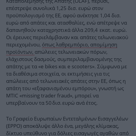
Καταπολέμησης της Απάτης (OLAF), πέρυσι,
επέστρεψε συνολικά 1,25 δισ. ευρώ στον
προϋπολογισμό της ΕΕ, αφού ανέκτησε 1,04 δισ.
ευρώ από απάτες και ατασθαλίες, ενώ απέτρεψε να
δαπανηθούν καταχρηστικά άλλα 209,4 εκατ. ευρώ.
Οι έρευνες περιελάμβαναν και απάτες τελωνειακού
περιεχομένου,
όπως λαθρεμπόριο, απομίμηση
προϊόντων,
απώλειες τελωνειακών πόρων,
ελάχιστους δασμούς, συμπεριλαμβανομένης της
απάτης με τα «e bikes και e scooters». Σύμφωνα με
τα διαθέσιμα στοιχεία, οι εκτιμήσεις για τις
απώλειες από τελωνειακές απάτες στην ΕΕ, όπως η
απάτη του «εξαφανισμένου εμπόρου», γνωστή ως
MTIC «missing trader fraud», μπορεί να
υπερβαίνουν τα 50 δισ. ευρώ ανά έτος.
Το Γραφείο Ευρωπαίων Εντεταλμένων Εισαγγελέων
(EPPO) αποκάλυψε άλλο ένα, μεγάλης κλίμακας,
δίκτυο υπεύθυνο για δόλιες εισαγωγές αγαθών από