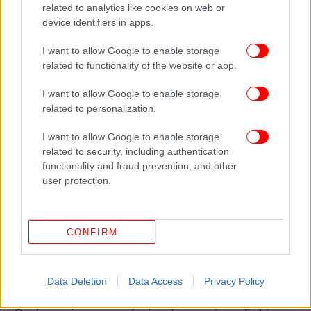
related to analytics like cookies on web or
device identifiers in apps.
Οι συμβατικοί δασμοί είναι μέτρο εμπορικής
άμυνας και ποικίλουν ανάλογα με την περιγραφή
I want to allow Google to enable storage
του ποδηλάτου στη φορτωτική και την
related to functionality of the website or app.
δασμολογική κλάση, που ξεκινά από το 6% της
αξίας για τα απλά ποδήλατα και φτάνει σχεδόν το
I want to allow Google to enable storage
related to personalization.
80% για τα ηλεκτρικά. Οι δασμοί αντιντάμπιγκ για
τις εισαγωγές ποδηλάτων από την Κίνα και άλλες
I want to allow Google to enable storage
χώρες φθάνουν έως και το +48,5%. Συγκεκριμένα,
related to security, including authentication
από το 2019, στα κινεζικά ηλεκτρικά ποδήλατα που
functionality and fraud prevention, and other
εισάγονται στην ΕΕ επιβάλλονται δασμοί, ώστε να
user protection.
προστατευθούν περίπου 800 μικρομεσαίοι
Ευρωπαίοι κατασκευαστές. Η Κομισιόν πρότεινε
στα κράτη-μέλη την επιβολή δασμών στα ηλεκτρικά
CONFIRM
ποδήλατα, που κυμαίνονται μεταξύ 18,8% και
79,3%. Τα κινεζικά ποδήλατα και πατίνια
προκαλούν «υλικές ζημίες» στην ευρωπαϊκή αγορά,
Data Deletion
Data Access
Privacy Policy
όπως αναφέρεται σε σχετική έκθεση της Κομισιόν.