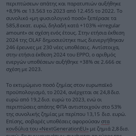
περιπτώσεων απάτης και παρατυπιών αυξήθηκε
+8,9% σε 13.563 το 2023 από 12.455 το 2022. Το
συνολικό «μη φυσιολογικό ποσό» ξεπέρασε τα
585,8 εκατ. ευρώ, δηλαδή κατά +103% «irregular
amount» σε σχέση ενός έτους. Στην ετήσια έκθεση
2024 της OLAF δημοσιεύτηκε πως διενεργήθηκαν
246 έρευνες με 230 νέες υποθέσεις. Αντίστοιχα,
στην ετήσια έκθεση 2024 του EPPO, ο αριθμός
ενεργών υποθέσεων αυξήθηκε +38% σε 2.666 σε
σχέση με 2023.
Το εκτιμώμενο ποσό ζημίας στον ευρωπαϊκό
προϋπολογισμό, το 2024, ανέρχεται σε 24,8 δισ.
ευρώ από 19,2 δισ. ευρώ το 2023, ενώ οι
περιπτώσεις απάτης ΦΠΑ αντιστοιχούν στο 53%
της συνολικής ζημίας με περίπου 13,15 δισ. ευρώ.
Επίσης, σοβαρές υποθέσεις αφορούσαν
στα
κονδύλια του «NextGenerationEU»
με ζημιά 2,8 δισ.
ευρώ. Εκ των γεγονότων, συνάγεται το εύρος της