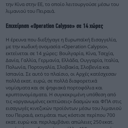
την Κίνα στην ΕΕ, το οποίο λειτουργούσε μέσω του
λιμανιού του Πειραιά.
Επιχείρηση «Operation Calypso» σε 14 χώρες
Η έρευνα που διεξήγαγε η Ευρωπαϊκή Εισαγγελία,
με την κωδική ονομασία «Operation Calypso»,
εκτείνεται σε 14 χώρες: Βουλγαρία, Κίνα, Τσεχία,
Δανία, Γαλλία, Γερμανία, Ελλάδα, Ουγγαρία, Ιταλία,
Πολωνία, Πορτογαλία, Σλοβακία, Σλοβενία και
Ισπανία. Σε αυτό το πλαίσιο, οι Αρχές κατέσχεσαν
πολλά εκατ. ευρώ, σε πολλά διαφορετικά
νομίσματα και σε ψηφιακά πορτοφόλια και
κρυπτονομίσματα. Η συγκεκριμένη υπόθεση από
τις «οργανωμένες εκπτώσεις» δασμών και ΦΠΑ στις
εισαγωγές κινεζικών προϊόντων μέσω του λιμανιού
του Πειραιά, εκτιμάται πως κόστισε περίπου 700
εκατ. ευρώ και περιλαμβάνει απώλειες 250 εκατ.