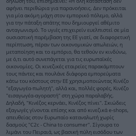
δήλωσή του, επισημαίνει: «Η όλη κατάσταση δεν
αφήνει περιθώρια για παρανοήσεις. Δεν πρόκειται
για μία ακόμη μάχη στον εμπορικό πόλεμο, αλλά
για την πάταξη απάτης που δημιουργεί αθέμιτο
ανταγωνισμό. Το υγιές επιχειρείν ευελπιστεί σε μία
ουσιαστική παρέμβαση της ΕΕ γιατί, σε διαφορετική
περίπτωση, πέραν των οικονομικών απωλειών, η
μεταποίηση και το εμπόριο, θα τεθούν εν κινδύνω,
με ό,τι αυτό συνεπάγεται για τις ευρωπαϊκές
οικονομίες. Οι κινεζικές εταιρείες παρακάμπτουν
τους πάντες και πουλάνε διάφορα εμπορεύματα
κάτω του κόστους στην ΕΕ χρησιμοποιώντας Κινέζο
"εξαγωγέα-πωλητή", αλλά και, πολλές φορές, Κινέζο
"εισαγωγέα-αγοραστή" στη χώρα παραλαβής.
Δηλαδή, "Κινέζος κερνάει, Κινέζος πίνει". Σκιώδεις
εξαγωγές γίνονται επίσης και από κινεζικά e-shops,
απευθείας στον Ευρωπαίο καταναλωτή χωρίς
δασμούς "C2c - China to consumer". Σίγουρα το
λιμάνι του Πειραιά, ως βασική πύλη εισόδου των