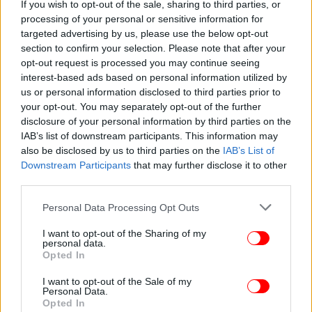
If you wish to opt-out of the sale, sharing to third parties, or
διάφορες, εξ Ασίας, πλατφόρμες που πωλούν είδη
processing of your personal or sensitive information for
σε εξευτελιστικές τιμές με μόνο στόχο τον
targeted advertising by us, please use the below opt-out
κατακλυσμό της αγοράς και την αποξένωση από
section to confirm your selection. Please note that after your
ευρωπαϊκά προϊόντα τα οποία αδυνατούν να
opt-out request is processed you may continue seeing
ανταγωνιστούν τα εισαγόμενα χαμηλού κόστους
interest-based ads based on personal information utilized by
και ποιότητας. Μάλιστα, η επιβολή τέλους δύο
us or personal information disclosed to third parties prior to
your opt-out. You may separately opt-out of the further
ευρώ για τα 4,6 δισ. εισαγόμενα ετησίως εξ Ασίας
disclosure of your personal information by third parties on the
μικροδέματα αξίας έως 150 ευρώ, ουδόλως
IAB’s list of downstream participants. This information may
ανταποκρίνεται στις απώλειες εσόδων από
also be disclosed by us to third parties on the
IAB’s List of
δασμούς στην ΕΕ-27, γεγονός που επίσης επιβάλει
Downstream Participants
that may further disclose it to other
την επανεξέτασή του.
third parties.
Please note that this website/app uses one or more Google
Personal Data Processing Opt Outs
services and may gather and store information including but
not limited to your visit or usage behaviour. You may click to
I want to opt-out of the Sharing of my
personal data.
grant or deny consent to Google and its third-party tags to
Opted In
use your data for below specified purposes in below Google
consent section.
I want to opt-out of the Sale of my
Personal Data.
Opted In