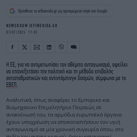
iBOOKS
ΖΩΔΙΑ
Πρόσθεσε το iefimerida.gr ως προτιμώμενη πηγή στη Google
OSCARS
THE OCEAN
MEDIA
ELAMEFORA
NEWSROOM IEFIMERIDA.GR
01/07/2025 11:03
NEWSLETTER
Η ΕΕ, για να αντιμετωπίσει τον αθέμιτο ανταγωνισμό, οφείλει
να επανεξετάσει την πολιτική και τη μέθοδο επιβολής
αντισταθμιστικών και αντιντάμπινγκ δασμών, σύμφωνα με το
ΕΒΕΠ.
Αναλυτικά, όπως αναφέρει το Εμπορικο και
Βιομηχανικο Επιμελητήριο Πειραιώς σε
ανακοίνωσή του, τα αρμόδια ευρωπαϊκά όργανα
έχουν υποχρέωση να αποκαταστήσουν τον υγιή
ανταγωνισμό σε μία χρονική συγκυρία όπου, στο
πεδίο του ανταγωνισμού, έχουν καταγραφεί