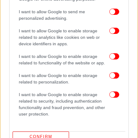
Αν η εφαρμογή των μέτρων καθυστερήσει, το ΔΝΤ
εκτιμά ότι το χρέος θα αυξανόταν επιπλέον κατά
I want to allow Google to send me
0,8% έως 2% του ΑΕΠ ετησίως για κάθε χρόνο
personalized advertising.
καθυστέρησης.
I want to allow Google to enable storage
related to analytics like cookies on web or
ΟΛΕΣ ΟΙ ΕΙΔΗΣΕΙΣ
device identifiers in apps.
Ισραήλ -Ανάλυση BBC: Κολοσσιαία αποτυχία των
I want to allow Google to enable storage
μυστικών υπηρεσιών -«Πιάστηκαν στον ύπνο»
related to functionality of the website or app.
Γαλλία: Εξαπλώνεται ο εφιάλτης των κοριών -Κλείνουν
συνεχώς σχολεία, φόβοι για πλήγμα στον τουρισμό
I want to allow Google to enable storage
Η Ακρίτα «άδειασε» τον Κασσελάκη για το «θέλουμε
related to personalization.
δύο παιδιά με παρένθετη μητέρα»
I want to allow Google to enable storage
related to security, including authentication
functionality and fraud prevention, and other
user protection.
CONFIRM