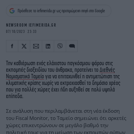
iBOOKS
ΖΩΔΙΑ
Πρόσθεσε το iefimerida.gr ως προτιμώμενη πηγή στη Google
OSCARS
THE OCEAN
MEDIA
ELAMEFORA
NEWSROOM IEFIMERIDA.GR
07/10/2023 23:33
NEWSLETTER
Την καθιέρωση ενός ελάχιστου παγκόσμιου φόρου στις
εκπομπές διοξειδίου του άνθρακα, προτείνει το
Διεθνές
Νομισματικό Ταμείο
για να επιταχυνθεί η αντιμετώπιση της
κλιματικής κρίσης χωρίς να εκτροχιασθεί το δημόσιο χρέος
που για πολλές χώρες έχει ήδη αυξηθεί σε πολύ υψηλά
επίπεδα.
Σε ανάλυση που περιλαμβάνεται στη νέα έκδοση
του Fiscal Monitor, το Ταμείο σημειώνει ότι αρκετές
χώρες επικεντρώνουν σε μεγάλο βαθμό την
πολιτική τους για τη μείωση των εκπομπών ρύπων