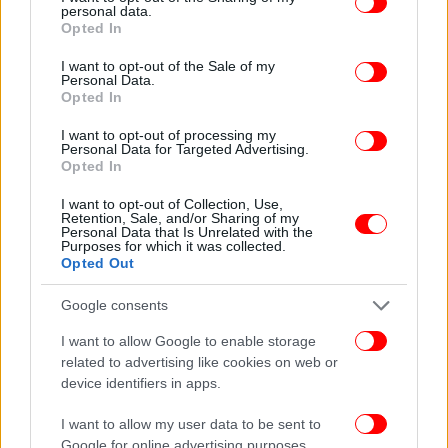
personal data.
grant or deny consent to Google and its third-party tags to
Opted In
Σύμφωνα με το ΔΝΤ, το δημοσιονομικό κόστος και
use your data for below specified purposes in below Google
ο αντίκτυπος στο δημόσιο χρέος θα εξαρτηθεί από
consent section.
I want to opt-out of the Sale of my
Personal Data.
το μείγμα των πολιτικών εσόδων και δαπανών που
Opted In
θα ακολουθήσουν οι χώρες. Η ανάλυσή του δείχνει
ότι αν εφαρμοστεί από τώρα ένα κατάλληλο μείγμα
I want to opt-out of processing my
Personal Data for Targeted Advertising.
μέτρων θα μπορεί να επιτευχθούν οι κλιματικοί
Opted In
στόχοι με περιορισμένο δημοσιονομικό κόστος.
Συγκεκριμένα, για τις αναπτυγμένες οικονομίες το
I want to opt-out of Collection, Use,
Retention, Sale, and/or Sharing of my
δημόσιο χρέος θα αυξανόταν κατά 10% έως 15%
Personal Data that Is Unrelated with the
Purposes for which it was collected.
του ΑΕΠ έως το 2050, αν και αυτοί οι υπολογισμοί
Opted Out
υπόκεινται σε μεγάλη αβεβαιότητα με δεδομένες
τις διαφορές στα δημοσιονομικά δεδομένα των
Google consents
χωρών, στο ύψος των επενδύσεων και των
I want to allow Google to enable storage
επιδοτήσεων, των μέτρων στήριξης των
related to advertising like cookies on web or
νοικοκυριών και της εξάρτησης από τα ορυκτά
device identifiers in apps.
καύσιμα.
I want to allow my user data to be sent to
Google for online advertising purposes.