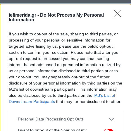
iefimerida.gr -
Do Not Process My Personal
Information
If you wish to opt-out of the sale, sharing to third parties, or
processing of your personal or sensitive information for
targeted advertising by us, please use the below opt-out
section to confirm your selection. Please note that after your
Στην Ευρωπαϊκή Ένωση λειτουργεί ο Μηχανισμός
opt-out request is processed you may continue seeing
Εμπορίας Δικαιωμάτων Ρύπων (Emissions Trading
interest-based ads based on personal information utilized by
System), μέσω του οποίου καθορίζεται το κόστος
us or personal information disclosed to third parties prior to
your opt-out. You may separately opt-out of the further
που πληρώνουν οι βιομηχανίες που μολύνουν το
disclosure of your personal information by third parties on the
περιβάλλον. Η τιμή των ρύπων που
IAB’s list of downstream participants. This information may
διαμορφωνόταν από τις σχετικές δημοπρασίες
also be disclosed by us to third parties on the
IAB’s List of
κινούνταν σε χαμηλά επίπεδα την περασμένη
Downstream Participants
that may further disclose it to other
δεκαετία, πολύ κάτω από τα επίπεδα που προτείνει
third parties.
το ΔΝΤ ως ελάχιστο φόρο, αλλά άρχισε να αυξάνεται
Please note that this website/app uses one or more Google
Personal Data Processing Opt Outs
από το 2020 και φέτος κυμαίνεται πάνω από τα 70
services and may gather and store information including but
ευρώ ανά τόνο ρύπων.
not limited to your visit or usage behaviour. You may click to
I want to opt-out of the Sharing of my