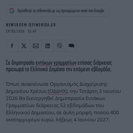
iBOOKS
ΖΩΔΙΑ
Πρόσθεσε το iefimerida.gr ως προτιμώμενη πηγή στη Google
OSCARS
THE OCEAN
MEDIA
ELAMEFORA
NEWSROOM IEFIMERIDA.GR
29/05/2026 15:49
NEWSLETTER
Σε δημοπρασία
εντόκων γραμματίων
ετήσιας διάρκειας
προχωρά το Ελληνικό Δημόσιο την επόμενη εβδομάδα.
Όπως ανακοίνωσε Οργανισμός Διαχείρισης
Δημοσίου Χρέους (
ΟΔΔΗΧ
), την Τετάρτη 3 Ιουνίου
2026 θα διενεργηθεί Δημοπρασία Εντόκων
Γραμματίων διάρκειας 52 εβδομάδων του
Ελληνικού Δημοσίου, σε άυλη μορφή, ποσού 400
εκατομμυρίων ευρώ, λήξεως 4 Ιουνίου 2027.