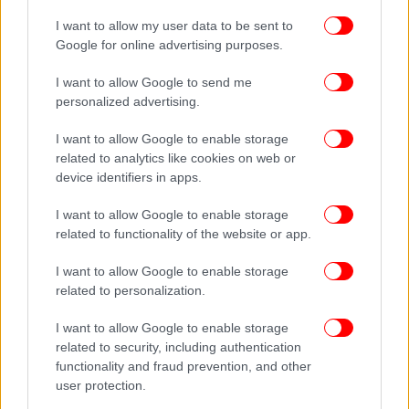
ΠΕΡΙΣΣΟΤΕΡΑ ΒΙΝΤΕΟ
I want to allow my user data to be sent to
Google for online advertising purposes.
I want to allow Google to send me
Ακολουθήστε το
στο Google News
και μάθετε
personalized advertising.
πρώτοι όλες τις ειδήσεις
I want to allow Google to enable storage
Δείτε όλες τις τελευταίες
Ειδήσεις
από την Ελλάδα και τον Κόσμο,
related to analytics like cookies on web or
στο
device identifiers in apps.
I want to allow Google to enable storage
ΔΙΑΒΑΣΤΕ ΠΕΡΙΣΣΟΤΕΡΑ
ΔΗΜΌΣΙΟ ΧΡΈΟΣ
ΟΔΔΗΧ
ΈΝΤΟΚΑ
related to functionality of the website or app.
ΓΡΑΜΜΆΤΙΑ
I want to allow Google to enable storage
related to personalization.
I want to allow Google to enable storage
related to security, including authentication
functionality and fraud prevention, and other
user protection.