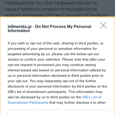
Υπενθυμίζεται ότι, τόσο τα φυσικά όσο και τα
νομικά πρόσωπα μπορούν να προμηθεύονται
κρατικά χρεόγραφα (Έντοκα Γραμμάτια ή Ομόλογα
του Ελληνικού Δημοσίου) μέσω των Τραπεζών και
iefimerida.gr -
Do Not Process My Personal
των Χρηματιστηριακών Εταιριών, σύμφωνα με τις
Information
υφιστάμενες συνήθεις διαδικασίες.
If you wish to opt-out of the sale, sharing to third parties, or
ΟΛΕΣ ΟΙ ΕΙΔΗΣΕΙΣ
processing of your personal or sensitive information for
targeted advertising by us, please use the below opt-out
Πανελλήνιες 2026: Βατά τα θέματα στη Νεοελληνική
section to confirm your selection. Please note that after your
Γλώσσα, μικρές δυσκολίες στην Έκθεση -Δείτε απαντήσεις
opt-out request is processed you may continue seeing
και σχόλια
interest-based ads based on personal information utilized by
Live από τα Χανιά το συνέδριο του powergame και του
us or personal information disclosed to third parties prior to
your opt-out. You may separately opt-out of the further
Economist: «Επενδύοντας στην Αλλαγή: Πώς
disclosure of your personal information by third parties on the
μεταμορφώνεται η Κρήτη»
IAB’s list of downstream participants. This information may
Βόλος: Τραγωδία με 47χρονο πατέρα -Είχε άγχος για το
also be disclosed by us to third parties on the
IAB’s List of
παιδί του που έδινε πανελλαδικές
Downstream Participants
that may further disclose it to other
third parties.