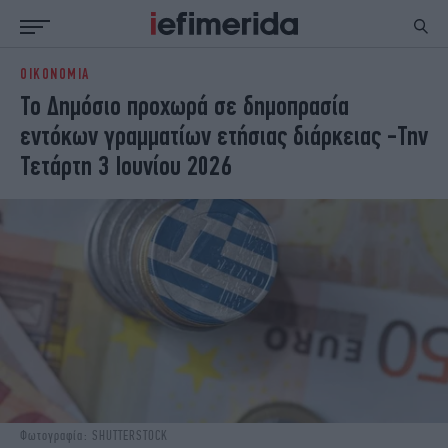
ΟΙΚΟΝΟΜΙΑ
ΕΙΔΗΣΕΙΣ
ΠΟΛΙΤΙΚΗ
Το Δημόσιο προχωρά σε δημοπρασία
NON PAPER
ΕΛΛΑΔΑ
εντόκων γραμματίων ετήσιας διάρκειας -Την
ΟΙΚΟΝΟΜΙΑ
ΚΟΣΜΟΣ
Τετάρτη 3 Ιουνίου 2026
ΠΟΛΙΤΙΣΜΟΣ
ΠΑΝΕΛΛΗΝΙΕΣ
ΖΩΗ
ΣΠΟΡ
ΓΥΝΑΙΚΑ
ENGLISH EDITION
ΠΟΛΗ
STORIES
ΕΚΛΟΓΕΣ
TRAVEL
ΤΕΧΝΟΛΟΓΙΑ
ΥΓΕΙΑ
DESIGN
ΟΛΥΜΠΙΑΚΟΙ ΑΓΩΝΕΣ
EURO
GREEN
PODCAST
iAUTOKINITO
iOPINIONS
iGASTRONOMIE
Φωτογραφία: SHUTTERSTOCK