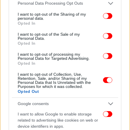
Please note that this website/app uses one or more Google
Personal Data Processing Opt Outs
services and may gather and store information including but
not limited to your visit or usage behaviour. You may click to
I want to opt-out of the Sharing of my
personal data.
grant or deny consent to Google and its third-party tags to
Opted In
use your data for below specified purposes in below Google
consent section.
I want to opt-out of the Sale of my
Personal Data.
Opted In
I want to opt-out of processing my
Personal Data for Targeted Advertising.
Opted In
I want to opt-out of Collection, Use,
Retention, Sale, and/or Sharing of my
Personal Data that Is Unrelated with the
Purposes for which it was collected.
Opted Out
Google consents
I want to allow Google to enable storage
related to advertising like cookies on web or
device identifiers in apps.