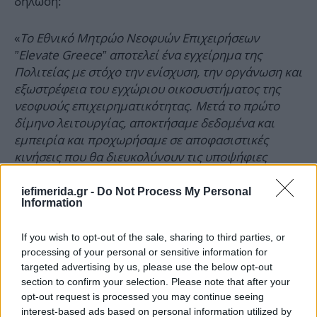
δήλωση:
«
Το Εθνικό Μητρώο Νεοφυών Επιχειρήσεων
”Elevate Greece” αποτελεί ένα εγχείρημα της
Πολιτείας με στόχο την ενίσχυση, την οργάνωση και
εξωστρέφεια του εγχώριου οικοσυστήματος της
νεοφυούς επιχειρηματικότητας. Μετά το πρώτο
δίμηνο λειτουργίας, αποκτήσαμε δεδομένα και
εμπειρία και προχωρήσαμε σε αποφασιστικές
κινήσεις που θα διευκολύνουν τις υποψήφιες
νεοφυείς επιχειρήσεις, αλλά και το έργο των
αξιολογητών. Καθώς σύντομα θα ανακοινώσουμε
iefimerida.gr -
Do Not Process My Personal
Information
με τον συναρμόδιο Υφυπουργό Ανάπτυξης και
Επενδύσεων κ. Γιάννη Τσακίρη νέα πρόσκληση
If you wish to opt-out of the sale, sharing to third parties, or
μέσω του ΕΣΠΑ που θα απευθύνεται στις
processing of your personal or sensitive information for
εγγεγραμμένες και μόνο νεοφυείς επιχειρήσεις,
targeted advertising by us, please use the below opt-out
καλούμε τους υποψήφιους, να προχωρήσουν στην
section to confirm your selection. Please note that after your
οριστική υποβολή των αιτήσεων, πάντα όμως με τη
opt-out request is processed you may continue seeing
δέουσα προσοχή
».
interest-based ads based on personal information utilized by