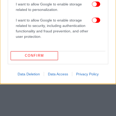
πρώτοι όλες τις ειδήσεις
I want to allow Google to enable storage
related to personalization.
Δείτε όλες τις τελευταίες
Ειδήσεις
από την Ελλάδα και τον Κόσμο,
στο
I want to allow Google to enable storage
related to security, including authentication
functionality and fraud prevention, and other
ΔΙΑΒΑΣΤΕ ΠΕΡΙΣΣΟΤΕΡΑ
ELEVATE GREECE
ΧΡΊΣΤΟΣ ΔΉΜΑΣ
ΕΠΕ
user protection.
ΝΕΟΦΥΕΊΣ ΕΠΙΧΕΙΡΉΣΕΙΣ
CONFIRM
Data Deletion
Data Access
Privacy Policy