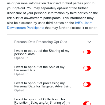
us or personal information disclosed to third parties prior to
your opt-out. You may separately opt-out of the further
ΟΛΕΣ ΟΙ ΕΙΔΗΣΕΙΣ
disclosure of your personal information by third parties on the
Λοιμωξιολόγοι δείχνουν σκληρά lockdown τύπου
IAB’s list of downstream participants. This information may
also be disclosed by us to third parties on the
IAB’s List of
Μαρτίου σε συγκεκριμένες περιοχές -Τα σενάρια
Downstream Participants
that may further disclose it to other
Θετικός ο Εμανουέλ Μακρόν στον κορωνοϊό
third parties.
Ετσι δρούσε η σπείρα που έκανε ντελίβερι κοκαΐνη σε
Please note that this website/app uses one or more Google
Κολωνάκι και βόρεια προάστια -Οι βάρδιες, οι κρύπτες
Personal Data Processing Opt Outs
services and may gather and store information including but
και το πελατολόγιο
not limited to your visit or usage behaviour. You may click to
I want to opt-out of the Sharing of my
Η χριστουγεννιάτικη διαφήμιση ολλανδικής εταιρείας
personal data.
grant or deny consent to Google and its third-party tags to
Opted In
που έκανε τους πάντες να κλαίνε - Η καλύτερη όλων
use your data for below specified purposes in below Google
[βίντεο]
consent section.
I want to opt-out of the Sale of my
Personal Data.
Opted In
I want to opt-out of processing my
Personal Data for Targeted Advertising.
Opted In
I want to opt-out of Collection, Use,
Retention, Sale, and/or Sharing of my