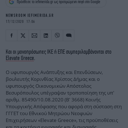
Πρόσθεσε το iefimerida.gr ως προτιμώμενη πηγή στη Google
iBOOKS
ΖΩΔΙΑ
OSCARS
THE OCEAN
NEWSROOM IEFIMERIDA.GR
MEDIA
ELAMEFORA
17/12/2020 17:06
NEWSLETTER
Και οι μονοπρόσωπες ΙΚΕ ή ΕΠΕ συμπεριλαμβάνονται στο
Elevate Greece
.
Ο υφυπουργός Ανάπτυξης και Επενδύσεων,
βουλευτής Κορινθίας Χρίστος Δήμας και ο
υφυπουργός Οικονομικών Απόστολος
Βεσυρόπουλος υπέγραψαν τροποποίηση της υπ’
αριθμ. 85490/10.08.2020 (B’ 3668) Κοινής
Υπουργικής Απόφασης που αφορά στη σύσταση στη
ΓΓΓΕΤ του Εθνικού Μητρώου Νεοφυών
Επιχειρήσεων «Elevate Greece», τις προϋποθέσεις
και τα κριτήρια εγγραφής και διαγραφής.