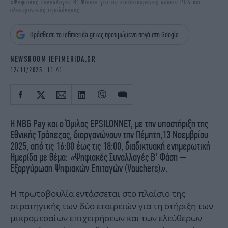
«Ψηφιακές Συναλλαγές Β’ Φάση» για τις επιδοτούμενες λύσεις POS και
iBOOKS
ΖΩΔΙΑ
ηλεκτρονικής τιμολόγησης
OSCARS
THE OCEAN
Πρόσθεσε το iefimerida.gr ως προτιμώμενη πηγή στη Google
MEDIA
ELAMEFORA
NEWSROOM IEFIMERIDA.GR
NEWSLETTER
12/11/2025 11:41
Η
NBG Pay
και ο
Όμιλος EPSILONNET
, με την υποστήριξη της
Εθνικής Τράπεζας
, διοργανώνουν την Πέμπτη,13 Νοεμβρίου
2025, από τις 16:00 έως τις 18:00, διαδικτυακή ενημερωτική
Ημερίδα με θέμα:
«
Ψηφιακές Συναλλαγές Β’ Φάση –
Εξαργύρωση Ψηφιακών Επιταγών (Vouchers)
»
.
Η πρωτοβουλία εντάσσεται στο πλαίσιο της
στρατηγικής των δύο εταιρειών για τη στήριξη των
μικρομεσαίων επιχειρήσεων και των ελεύθερων