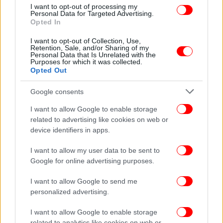
I want to opt-out of processing my
Personal Data for Targeted Advertising.
Opted In
I want to opt-out of Collection, Use,
Retention, Sale, and/or Sharing of my
Personal Data that Is Unrelated with the
Purposes for which it was collected.
Opted Out
Google consents
I want to allow Google to enable storage
related to advertising like cookies on web or
device identifiers in apps.
Η συνεργασία της NBG Pay και του Ομίλου
I want to allow my user data to be sent to
EPSILONNET επιβεβαιώνει τη δέσμευση των δύο
Google for online advertising purposes.
οργανισμών να στηρίζουν ενεργά την ελληνική
I want to allow Google to send me
επιχειρηματικότητα και μέσα από κοινές δράσεις
personalized advertising.
ενημέρωσης και υποστήριξης, να ενισχύουν την
προσπάθεια για μια πιο ανταγωνιστική και
I want to allow Google to enable storage
ψηφιακά ώριμη αγορά, με επίκεντρο τις ανάγκες
related to analytics like cookies on web or