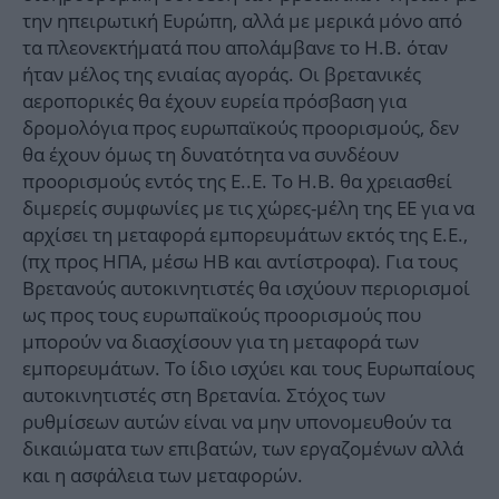
την ηπειρωτική Ευρώπη, αλλά με μερικά μόνο από
τα πλεονεκτήματά που απολάμβανε το Η.Β. όταν
ήταν μέλος της ενιαίας αγοράς. Οι βρετανικές
αεροπορικές θα έχουν ευρεία πρόσβαση για
δρομολόγια προς ευρωπαϊκούς προορισμούς, δεν
θα έχουν όμως τη δυνατότητα να συνδέουν
προορισμούς εντός της Ε..Ε. Το Η.Β. θα χρειασθεί
διμερείς συμφωνίες με τις χώρες-μέλη της ΕΕ για να
αρχίσει τη μεταφορά εμπορευμάτων εκτός της Ε.Ε.,
(πχ προς ΗΠΑ, μέσω ΗΒ και αντίστροφα). Για τους
Βρετανούς αυτοκινητιστές θα ισχύουν περιορισμοί
ως προς τους ευρωπαϊκούς προορισμούς που
μπορούν να διασχίσουν για τη μεταφορά των
εμπορευμάτων. Το ίδιο ισχύει και τους Ευρωπαίους
αυτοκινητιστές στη Βρετανία. Στόχος των
ρυθμίσεων αυτών είναι να μην υπονομευθούν τα
δικαιώματα των επιβατών, των εργαζομένων αλλά
και η ασφάλεια των μεταφορών.