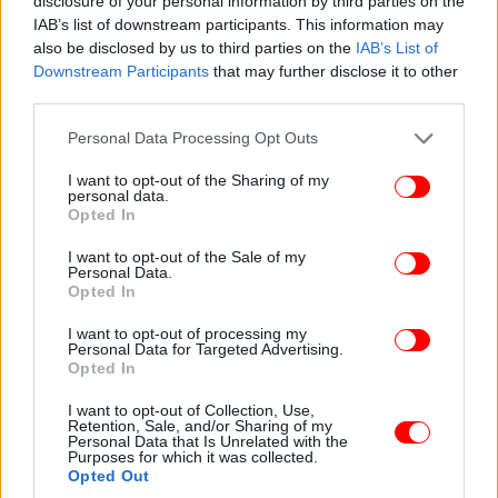
disclosure of your personal information by third parties on the
πίνακες θα πρέπει να αναγράφεται ο ΑΦΜ/ΦΠΑ των
IAB’s list of downstream participants. This information may
υποκειμένων στο ΦΠΑ εμπόρων αγαθών της
also be disclosed by us to third parties on the
IAB’s List of
Βόρειας Ιρλανδίας με το πρόθεμα «XI».
Downstream Participants
that may further disclose it to other
third parties.
Please note that this website/app uses one or more Google
Personal Data Processing Opt Outs
services and may gather and store information including but
not limited to your visit or usage behaviour. You may click to
I want to opt-out of the Sharing of my
personal data.
grant or deny consent to Google and its third-party tags to
Opted In
use your data for below specified purposes in below Google
consent section.
I want to opt-out of the Sale of my
Personal Data.
Opted In
I want to opt-out of processing my
Personal Data for Targeted Advertising.
Opted In
I want to opt-out of Collection, Use,
Retention, Sale, and/or Sharing of my
Personal Data that Is Unrelated with the
Purposes for which it was collected.
Επιχείρηση εγκατεστημένη στην Ελλάδα
Opted Out
διενεργεί αγορές βρετανικών προϊόντων από