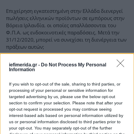
Επιχείρηση εγκατεστημένη στην Ελλάδα διενεργεί
πωλήσεις ελληνικών προϊόντων σε εμπόρους στην
Βόρεια Ιρλανδία. οι οποίες απαλλάσσονται του
Φ.Π.Α. ως ενδοκοινοτικές παραδόσεις. Μετά την
31/12/2020, μπορεί να συνεχίσει τη διενέργεια των
πράξεων αυτών;
Ναι, μετά την 31/12/2020 μπορεί να συνεχίσει να
iefimerida.gr -
Do Not Process My Personal
διενεργεί πωλήσεις ελληνικών προϊόντων σε
Information
εμπόρους στην Βόρεια Ιρλανδία. Οι πράξεις που θα
διενεργούνται από την ημερομηνία αυτή και μετά
If you wish to opt-out of the sale, sharing to third parties, or
θα συμπεριλαμβάνονται στη δήλωση ΦΠΑ ως
processing of your personal or sensitive information for
targeted advertising by us, please use the below opt-out
ενδοκοινοτικές παραδόσεις αγαθών, καθώς και σε
section to confirm your selection. Please note that after your
ανακεφαλαιωτικούς πίνακες ενδοκοινοτικών
opt-out request is processed you may continue seeing
παραδόσεων αγαθών.
interest-based ads based on personal information utilized by
us or personal information disclosed to third parties prior to
Σημειώνεται ότι, στους εν λόγω ανακεφαλαιωτικούς
your opt-out. You may separately opt-out of the further