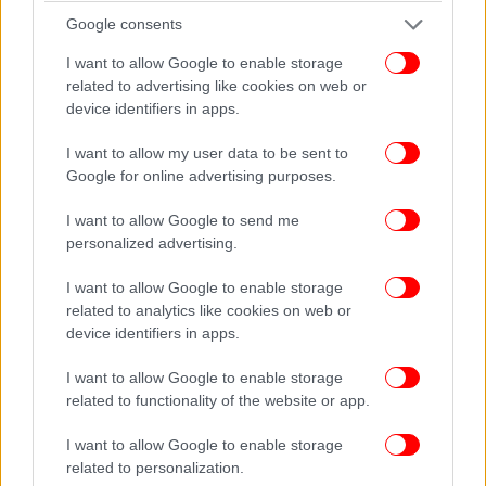
εμπόρους στο Η.Β. (εκτός της Β. Ιρλανδίας), τις
Google consents
οποίες συμπεριλαμβάνει στη δήλωση ΦΠΑ ως
I want to allow Google to enable storage
ενδοκοινοτικές αποκτήσεις καθώς και στους
related to advertising like cookies on web or
ανακεφαλαιωτικούς πίνακες ενδοκοινοτικών
device identifiers in apps.
αποκτήσεων. Μετά την 31/12/2020 μπορεί να
συνεχίσει τη διενέργεια των πράξεων αυτών;
I want to allow my user data to be sent to
Google for online advertising purposes.
Μετά την 31/12/2020 μπορεί να συνεχίσει να
I want to allow Google to send me
διενεργεί αγορές βρετανικών προϊόντων από
personalized advertising.
εμπόρους στο Η.Β.. Σημειώνεται ωστόσο ότι οι
πράξεις που θα διενεργούνται από την ημερομηνία
I want to allow Google to enable storage
αυτή και μετά:
related to analytics like cookies on web or
device identifiers in apps.
θα θεωρούνται ως εισαγωγές για τις οποίες
α)
I want to allow Google to enable storage
θα πρέπει να εφαρμόζονται οι οριζόμενες από την
related to functionality of the website or app.
τελωνειακή νομοθεσία διατάξεις,
δεν θα συμπεριλαμβάνονται στη δήλωση ΦΠΑ
I want to allow Google to enable storage
β)
related to personalization.
ως ενδοκοινοτικές αποκτήσεις ούτε και σε