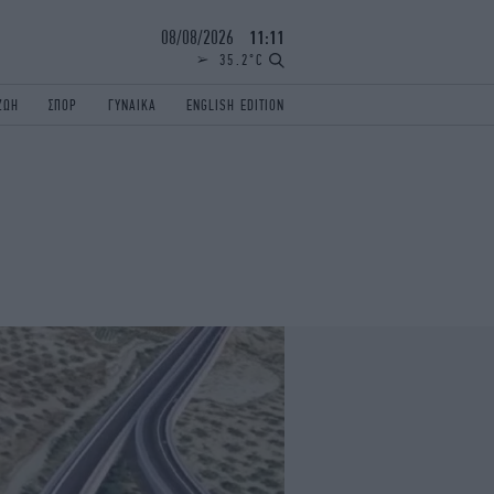
08/08/2026
11:11
35.2°C
ΖΩΗ
ΣΠΟΡ
ΓΥΝΑΙΚΑ
ENGLISH EDITION
ΕΛΛΑΔΑ
ΠΑΝΕΛΛΗΝΙΕΣ
ENGLISH EDITION
TRAVEL
ΟΛΥΜΠΙΑΚΟΙ ΑΓΩΝΕΣ
iAUTOKINITO
ΖΩΔΙΑ
ELAMEFORA