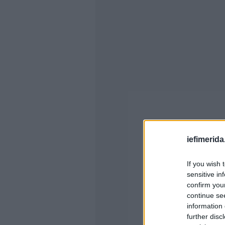
iefimerida
If you wish 
sensitive in
confirm you
continue se
information 
further disc