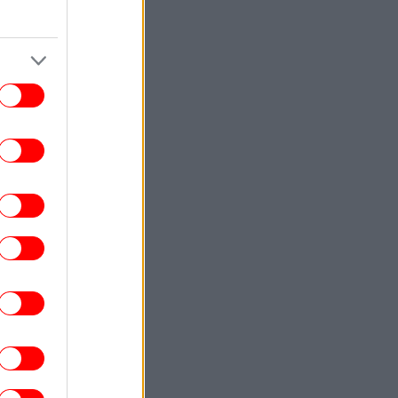
ΕΛΛΑΔΑ
12:39
λερ στον Λυκαβηττό: Εντοπίστηκε σορός
 σπηλιά κοντά στους Αγίους Ισιδώρους
ΣΠΟΡ
12:35
EK για Μιχάλη Κατσούρη: «Δεν έφυγες
ποτέ... Για πάντα μαζί μας» [εικόνα]
ΚΟΣΜΟΣ
12:31
Ρωσία: Πυρκαγιά σε διυλιστήριο
ετρελαίου της περιφέρειας Κρασνοντάρ
τερα από ουκρανική επίθεση με drones
ΖΩΗ
12:27
Άννα Βίσση στο Φισκάρδο -Σηκώθηκε να
ούσει την μπάντα «Αγία Φανφάρα» που
έπαιζε Τσιτσάνη, δείτε βίντεο
ΕΛΛΑΔΑ
12:23
Πέθανε ο αρχιτέκτονας Γιάννης