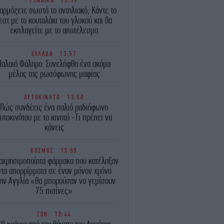
ΓΥΝΑΙΚΑ
13:59
αρμόζετε σωστά το αντηλιακό; Κάντε το
εστ με το κουταλάκι του γλυκού και θα
εκπλαγείτε με το αποτέλεσμα
ΕΛΛΑΔΑ
13:57
Παλαιό Φάληρο: Συνελήφθη ένα ακόμα
μέλος της ρωσόφωνης μαφίας
ΑΥΤΟΚΙΝΗΤΟ
13:50
Πώς συνδέεις ένα παλιό ραδιόφωνο
υτοκινήτου με το κινητό -Τι πρέπει να
κάνεις
ΚΟΣΜΟΣ
13:50
αχρησιμοποίητα φάρμακα που κατέληξαν
στα απορρίμματα σε έναν μόνον χρόνο
ην Αγγλία «θα μπορούσαν να γεμίσουν
75 πισίνες»
ΖΩΗ
13:44