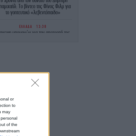
20 χρόνια από τον θάνατο του Δημήτρη
παμιχαήλ: Το βίντεο της Φίνος Φιλμ για
το γοητευτικό «λεβεντόπαιδο»
ΕΛΛΑΔΑ
13:38
σκεψη υπουργών για την αποτροπή της
ίας κατά των υγειονομικών του ΕΣΥ θα
ροκαλέσει ο ΙΣΑ -Ο Γιώργος Πατούλης
εξηγεί στο iefimerida
ΕΛΛΑΔΑ
13:31
Χαλκιδική: 8χρονος τραυματίστηκε στο
κεφάλι μετά από βουτιά στη θάλασσα
ΣΠΟΡ
13:26
ίναν Έβανς για την επιστροφή του στη
sonal or
Ζαλγκίρις: «Όταν λέω οικογένεια το...
ection to
εννοώ»
ou may
 personal
ΓΥΝΑΙΚΑ
13:22
out of the
 στιλ των New York girls των '90s είναι
 downstream