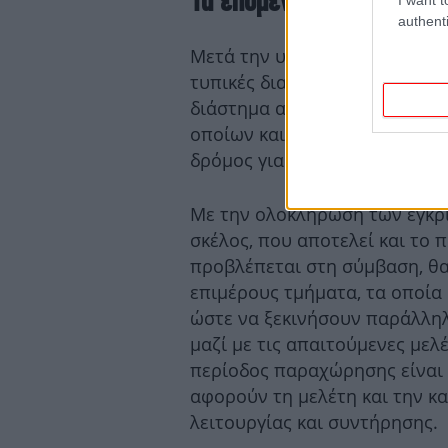
Τα επόμενα βήματα και τ
authenti
Μετά την υπογραφή της σύμβα
τυπικές διαδικασίες για την
διάστημα αναμένονται οι εγκρ
οποίων και το Ελεγκτικό Συνέδ
δρόμος για την έναρξη της κ
Με την ολοκλήρωση των εγκρί
σκέλος, που αποτελεί και το
προβλέπεται στη σύμβαση, θα
επιμέρους τμήματα, τα οποία 
ώστε να ξεκινήσουν παράλληλα
μαζί με τις απαιτούμενες μελ
περίοδος παραχώρησης είναι 
αφορούν τη μελέτη και την κ
λειτουργίας και συντήρησης.