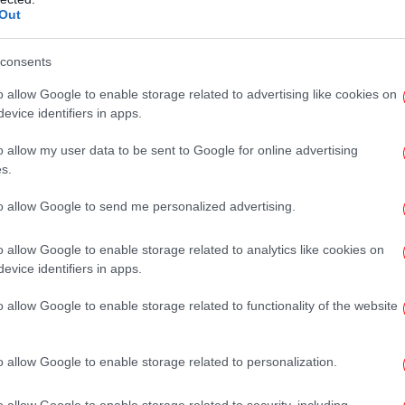
Out
έο χάρτη των παραχωρήσεων, τόσο για την
κή οικονομία συνολικά.
Θρί
σε
consents
χήμα
o allow Google to enable storage related to advertising like cookies on
evice identifiers in apps.
A
της» των συμμετοχών στο έργο αποκτά σαφή
o allow my user data to be sent to Google for online advertising
ι επικεφαλής του σχήματος, διατηρώντας
s.
χώρηση όσο και στην κατασκευή. Ισχυρή
to allow Google to send me personalized advertising.
KTOR, ο οποίος αποκτά 36% στην
π
οφασιστικά το χαρτοφυλάκιό του στις
ύσ
o allow Google to enable storage related to analytics like cookies on
υμμετέχει με 24%, προσθέτοντας στο σχήμα
evice identifiers in apps.
εχνική ισχύ. Στο κατασκευαστικό σκέλος, τα
Η 
0% για τη ΓΕΚ ΤΕΡΝΑ, 30% για τον AKTOR
o allow Google to enable storage related to functionality of the website
ακ
ροτώντας ένα τριμερές σχήμα με ισχυρό
νογνωσίας σε μεγάλα έργα.
o allow Google to enable storage related to personalization.
o allow Google to enable storage related to security, including