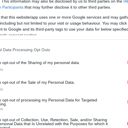
πι
. This information may also be disclosed by us to third parties on the
IA
Participants
that may further disclose it to other third parties.
 that this website/app uses one or more Google services and may gath
including but not limited to your visit or usage behaviour. You may click 
Αυ
 to Google and its third-party tags to use your data for below specifi
ogle consent section.
Τζο
l Data Processing Opt Outs
ωνία αποτελεί κρίσιμο σταθμό στην πορεία
 του στις παραχωρήσεις, μετά την εξαγορά
o opt-out of the Sharing of my personal data.
σφαλίζοντας μακροχρόνιες ταμειακές ροές
In
έργο υψηλής κυκλοφορίας. Για τη ΓΕΚ ΤΕΡΝΑ
 όμιλο να περιορίσει τη μακροχρόνια
o opt-out of the Sale of my Personal Data.
όνο έργο και να κατευθύνει πόρους σε άλλα
In
Την ίδια ώρα, η συμμετοχή της METLEN
to opt-out of processing my Personal Data for Targeted
ι χρηματοδοτικά, επιβεβαιώνοντας τη
ing.
In
Αθ
της στα μεγάλα έργα υποδομής. Ο ΒΟΑΚ, με
αι περίοδο παραχώρησης 35 ετών, αποκτά
o opt-out of Collection, Use, Retention, Sale, and/or Sharing
Μ
ersonal Data that Is Unrelated with the Purposes for which it
υτικό του σχήμα, αλλά και τον ρόλο-κλειδί
lected.