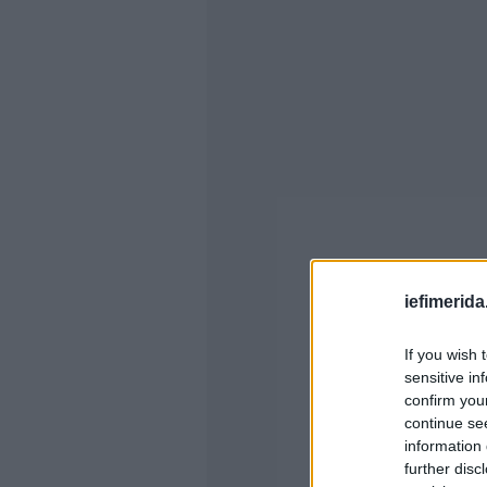
iefimerida
If you wish 
sensitive in
confirm you
continue se
information 
further disc