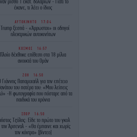
ναν μισθό 1 εκατ. δολαρίων - Γιατί το
έκανε, τι λέει ο ίδιος
ΑΥΤΟΚΙΝΗΤΟ
17:04
 Trump ξεσπά - «Άρρωστοι» οι οδηγοί
ηλεκτρικών αυτοκινήτων
ΚΟΣΜΟΣ
16:57
Πλοίο δέχθηκε επίθεση στα 18 μίλια
ανοικτά του Ομάν
ΖΩΗ
16:50
Ο Γιάννης Παπαμιχαήλ για την επέτειο
θανάτου του πατέρα του: «Μου λείπεις
λύ» -Η φωτογραφία που πόσταρε από τα
παιδικά του χρόνια
ΣΠΟΡ
16:50
ρήστος Τζόλης: Είδε το πρώτο του γκολ
 την Άρσεναλ - «Θα έμπαινε και χωρίς
την κόντρα» [βίντεο]