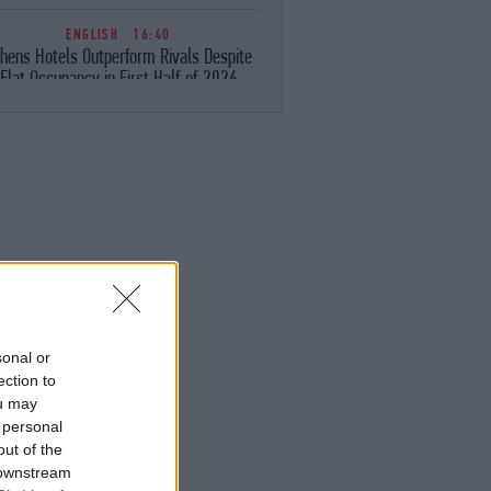
ENGLISH
16:40
hens Hotels Outperform Rivals Despite
Flat Occupancy in First Half of 2026
ΕΛΛΑΔΑ
16:29
Αποκαλύψεις της Daily Mail για τη
δολοφονία της Βρετανίδας: Ο Αφγανός
«είχε αλλάξει, συμπεριφερόταν σαν
ελεύθερος»
ΑΥΤΟΚΙΝΗΤΟ
16:29
acia -Πώς τα LPG μοντέλα πετυχαίνουν
ν καλύτερη δυνατή οικονομία καυσίμου
sonal or
ΓΥΝΑΙΚΑ
16:28
ection to
ατερίνα Παπουτσάκη: Ποζάρει με μαγιό
ou may
στην Κρήτη και όλοι μιλούν για το σέξι
 personal
σώμα της
out of the
 downstream
ΕΛΛΑΔΑ
16:25