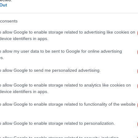
γενέσθαι από τη νέα χρονιά στα Ειδικά
Out
φ
τηριστεί η διπλή παρέμβαση στους
 του ΕΣΥ. Ειδικότερα:
consents
o allow Google to enable storage related to advertising like cookies on
Η
evice identifiers in apps.
έχει” η αναμόρφωση του ειδικού
ών του Ε.Σ.Υ., με αύξηση του βασικού
o allow my user data to be sent to Google for online advertising
κομειακής απασχόλησης και του επιδόματος
s.
κή αύξηση εκτιμάται στο 10% και το
Σ
to allow Google to send me personalized advertising.
τα 53 εκατ. ευρώ.
-
o allow Google to enable storage related to analytics like cookies on
evice identifiers in apps.
o allow Google to enable storage related to functionality of the website
πυ
o allow Google to enable storage related to personalization.
ΠΑ
κ
o allow Google to enable storage related to security, including