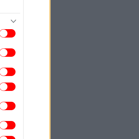
Άρσεναλ, μεταγραφές: Φουντώνουν οι
ήμες για τον Κενάν Γιλντίζ -Πάνω από
100 εκ. ευρώ ζητάει η Γιουβέντους
ΕΛΛΑΔΑ
16:02
 μεγάλη επιχείρηση διάσωσης από την
Πυροσβεστική στην πυρκαγιά της
Αττικοβοιωτίας - Βίντεο και εικόνες
ΠΟΛΙΤΙΚΗ
16:01
κέρτσος για ΠΑΣΟΚ: Κανένα ουσιαστικό
επιχείρημα για την έκθεση του ΟΟΣΑ
Αξίζουμε όλοι καλύτερη αντιπολίτευση
ΕΛΛΑΔΑ
15:57
Φωτιά στη Σίνδο: Συναγερμός στην
ροσβεστική - Σηκώθηκε ένα ελικόπτερο
ΠΟΛΙΤΙΚΗ
15:48
ΣΟΚ: Τα επιχειρήματα και οι πίνακες του
. Σκέρτσου διαρκούν μέχρι τα επόμενα