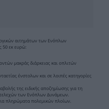
Δ
λογικών αιτημάτων των Ενόπλων
ς 50 εκ ευρώ:
Χα
λοντών μακράς διάρκειας και οπλιτών
Σ
νταετίας ένστολων και σε λοιπές κατηγορίες
στ
αβολής της ειδικής αποζημίωσης για τη
Χι
στελεχών των Ενόπλων Δυνάμεων.
Ελ
 για πληρώματα πολεμικών πλοίων.