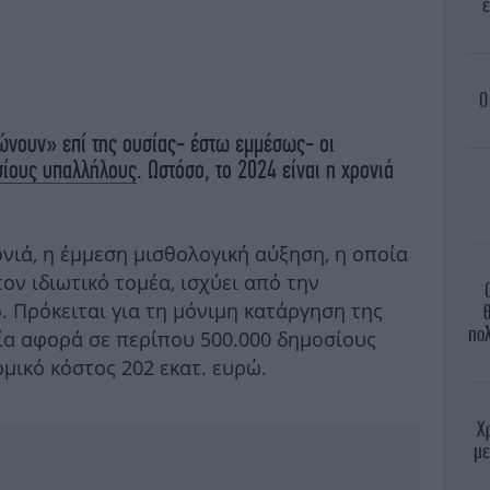
έ
O
γώνουν» επί της ουσίας- έστω εμμέσως- οι
ίους υπαλλήλους
. Ωστόσο, το 2024 είναι η χρονιά
νιά, η έμμεση μισθολογική αύξηση, η οποία
τον ιδιωτικό τομέα, ισχύει από την
 Πρόκειται για τη μόνιμη κατάργηση της
πο
ία αφορά σε περίπου 500.000 δημοσίους
ομικό κόστος 202 εκατ. ευρώ.
Χ
με