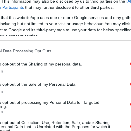
. This information may also be disclosed by us to third parties on the
IA
Participants
that may further disclose it to other third parties.
κά
 that this website/app uses one or more Google services and may gath
including but not limited to your visit or usage behaviour. You may click 
 to Google and its third-party tags to use your data for below specifi
ogle consent section.
διπ
από 22 ευρώ και ξεπερνάει ακόμη και τα 676
των
γμα, στα χαμηλότερα μισθολογικά-
l Data Processing Opt Outs
σόδημα 18.000 ευρώ ή 1.500 ευρώ τον μήνα
o opt-out of the Sharing of my personal data.
 ευρώ και το μηνιαίο 11 ευρώ, για εισόδημα
In
 ευρώ το όφελος ανέρχεται σε 176 ευρώ και
o opt-out of the Sale of my Personal Data.
In
μέσω εισφοράς αλληλεγγύης, “τρέχει” και η
to opt-out of processing my Personal Data for Targeted
ράς 1% υπέρ του Ταμείου Πρόνοιας Δημοσίων
ing.
Ρ
λύπτει 600.000 υπαλλήλους, οι οποίοι
In
κατ ευρώ.
o opt-out of Collection, Use, Retention, Sale, and/or Sharing
ersonal Data that Is Unrelated with the Purposes for which it
lected.