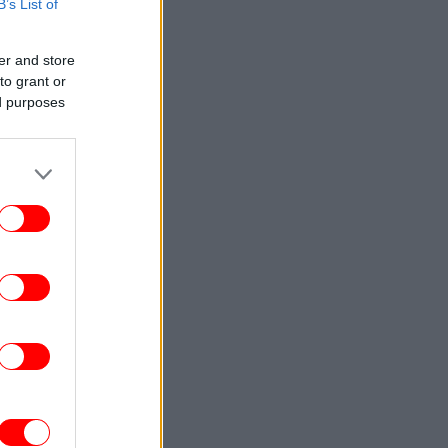
B’s List of
Τρεις συλλήψεις για καλλιέργεια
νναβης, κατοχή και διακίνηση, σε Αττική
και Πανεπιστημιούπολη Ζωγράφου
er and store
to grant or
ΑΥΤΟΚΙΝΗΤΟ
16:20
ed purposes
Πρόστιμο 350 ευρώ και αφαίρεση
λώματος για τους απρόσεκτους οδηγούς
 διοδίων -Ποια κίνηση τιμωρεί αυστηρά
ο νέος ΚΟΚ
ΠΟΛΙΤΙΚΗ
16:20
Τουρνάς: Απέναντι σε ακραία καιρικά
φαινόμενα δεν υπάρχουν περιθώρια
εφησυχασμού
ΖΩΗ
16:14
Παραμυθένιος γάμος για Κριστιάνο
ονάλντο και Τζορτζίνα Ροντρίγκεζ -Στο
νησί όπου μεγάλωσε ο CR7 η τελετή
ΣΠΟΡ
16:05