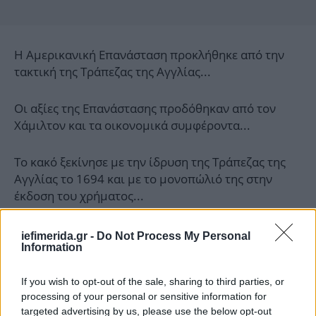
Η Αμερικανική Επανάσταση προκλήθηκε από την
τακτική της Τράπεζας της Αγγλίας...
Οι αξίες της Επανάστασης προδόθηκαν από τον
Χάμιλτον και τα οικονομικά συμφέροντα...
Το κακό ξεκίνησε με την ίδρυση της Τράπεζας της
Αγγλίας το 1694 και με το μονοπώλιό της στην
έκδοση του χρήματος...
Η αμερικανική ιστορία είναι η απόδειξη πως οι
iefimerida.gr -
Do Not Process My Personal
Information
πόλεμοι προκαλούνται για να προκύψουν χρέη και
να κερδοσκοπήσουν οι τοκογλύφοι...
If you wish to opt-out of the sale, sharing to third parties, or
processing of your personal or sensitive information for
Κάθε επανάσταση τελικά προδίδεται...
targeted advertising by us, please use the below opt-out