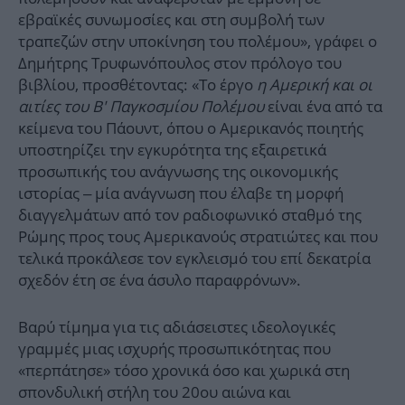
εβραϊκές συνωμοσίες και στη συμβολή των
τραπεζών στην υποκίνηση του πολέμου», γράφει ο
Δημήτρης Τρυφωνόπουλος στον πρόλογο του
βιβλίου, προσθέτοντας: «Το έργο
η Αμερική και οι
αιτίες του Β' Παγκοσμίου Πολέμου
είναι ένα από τα
κείμενα του Πάουντ, όπου ο Αμερικανός ποιητής
υποστηρίζει την εγκυρότητα της εξαιρετικά
προσωπικής του ανάγνωσης της οικονομικής
ιστορίας – μία ανάγνωση που έλαβε τη μορφή
διαγγελμάτων από τον ραδιοφωνικό σταθμό της
Ρώμης προς τους Αμερικανούς στρατιώτες και που
τελικά προκάλεσε τον εγκλεισμό του επί δεκατρία
σχεδόν έτη σε ένα άσυλο παραφρόνων».
Βαρύ τίμημα για τις αδιάσειστες ιδεολογικές
γραμμές μιας ισχυρής προσωπικότητας που
«περπάτησε» τόσο χρονικά όσο και χωρικά στη
σπονδυλική στήλη του 20ου αιώνα και