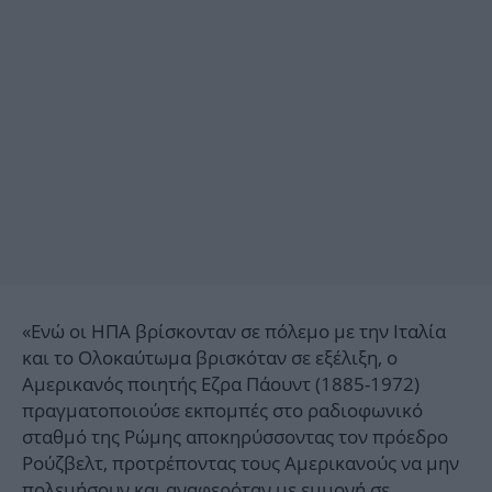
«Ενώ οι ΗΠΑ βρίσκονταν σε πόλεμο με την Ιταλία
και το Ολοκαύτωμα βρισκόταν σε εξέλιξη, ο
Αμερικανός ποιητής Εζρα Πάουντ (1885-1972)
πραγματοποιούσε εκπομπές στο ραδιοφωνικό
σταθμό της Ρώμης αποκηρύσσοντας τον πρόεδρο
Ρούζβελτ, προτρέποντας τους Αμερικανούς να μην
πολεμήσουν και αναφερόταν με εμμονή σε