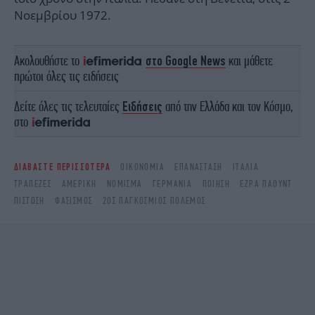
Νοεμβρίου 1972.
Ακολουθήστε το
στο Google News
και μάθετε
πρώτοι όλες τις ειδήσεις
Δείτε όλες τις τελευταίες
Ειδήσεις
από την Ελλάδα και τον Κόσμο,
στο
ΔΙΑΒΑΣΤΕ ΠΕΡΙΣΣΟΤΕΡΑ
ΟΙΚΟΝΟΜΊΑ
ΕΠΑΝΆΣΤΑΣΗ
ΙΤΑΛΊΑ
ΤΡΆΠΕΖΕΣ
ΑΜΕΡΙΚΉ
ΝΌΜΙΣΜΑ
ΓΕΡΜΑΝΊΑ
ΠΟΊΗΣΗ
ΈΖΡΑ ΠΆΟΥΝΤ
ΠΊΣΤΩΣΗ
ΦΑΣΙΣΜΌΣ
2ΟΣ ΠΑΓΚΌΣΜΙΟΣ ΠΌΛΕΜΟΣ