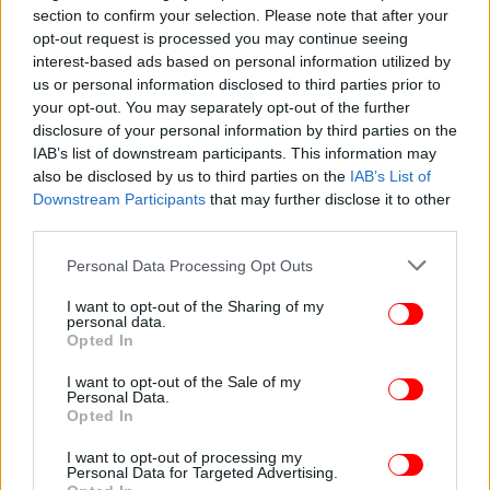
section to confirm your selection. Please note that after your
Αυτές είμαι μερικές μονάχα από τις μύριες
opt-out request is processed you may continue seeing
αφοριστικές αποφάνσεις ενός υπέρλαμπρου -μέχρι
interest-based ads based on personal information utilized by
us or personal information disclosed to third parties prior to
συσκοτίσεως- νου, που είχε καταλάβει πως ο 2ος
your opt-out. You may separately opt-out of the further
παγκόσμιος πόλεμος δεν οφειλόταν σε κάποια
disclosure of your personal information by third parties on the
ιδιοτροπία εκ μέρους του Μουσολίνι ή του Χίτλερ,
IAB’s list of downstream participants. This information may
αλλά στη στρατηγική των τραπεζών, των πιστωτών
also be disclosed by us to third parties on the
IAB’s List of
και των τοκογλύφων.
Downstream Participants
that may further disclose it to other
third parties.
Οπως, επίσης, είχε κατανοήσει σε βάθος πως το
Please note that this website/app uses one or more Google
Personal Data Processing Opt Outs
πρόβλημα του ανθρώπου δεν ήταν ποτέ
services and may gather and store information including but
οντολογικό, αλλά ωμά οικονομικό, για να μην
not limited to your visit or usage behaviour. You may click to
I want to opt-out of the Sharing of my
personal data.
πούμε νομισματικό...
grant or deny consent to Google and its third-party tags to
Opted In
use your data for below specified purposes in below Google
consent section.
I want to opt-out of the Sale of my
Personal Data.
Opted In
I want to opt-out of processing my
Personal Data for Targeted Advertising.