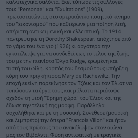
καλλιτεχνικά σαλόνια. Εκεί τύπωσε τις συλλογές
του: "Personae" και "Exultations" (1909),
πρωτοστατώντας στο αμερικάνικο ποιητικό κίνημα
του "εικονισμού" που καθιέρωνε μια ποίηση λιτή,
απέριττη αντικειμενική και ελλειπτική. Το 1914
παντρεύτηκε τη Dorothy Shakespear, απόχτησε από
το γάμο του ένα γιο (1926) κι αργότερα την
εγκατέλειψε για να συνδεθεί εως το τέλος της ζωής
του με την πιανίστα Όλγα Rudge, ερωμένη και
πιστή του φίλη. Καρπός του δεσμού τους υπήρξε η
κόρη του πριγκήπισσα Mary de Rachewiltz. Την
εποχή εκείνη παρεκίνησε τον Τζόυς και τον Έλιοτ να
τυπώσουν τα έργα τους και μάλιστα περιέκοψε
σχεδόν τη μισή "Έρημη χώρα" του Έλιοτ και της
έδωσε την τελική της μορφή. Παράλληλα
ασχολήθηκε και με τη μουσική. Συνέθεσε (μουσική
και λιμπρέτο) την όπερα "Francois Villon" και ήταν
από τους πρώτους που ανακάλυψαν στον αιώνα
μας τον Βιβάλντι. Φύση αντιφατική με τραγικές