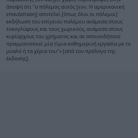
άποψη ότι "ο πόλεμος αυτός [ενν. Η αμερικανική
επανάσταση] αποτελεί [όπως όλοι οι πόλεμοι]
εκδήλωση του επίγειου πολέμου ανάμεσα στους
τοκογλύφους και τους χωρικούς, ανάμεσα στους
κυρίαρχους του χρήματος και σε οποιονδήποτε
πραγματοποιεί μία τίμια καθημερινή εργασία με το
μυαλό ή τα χέρια του"» [από τον πρόλογο της
έκδοσης].