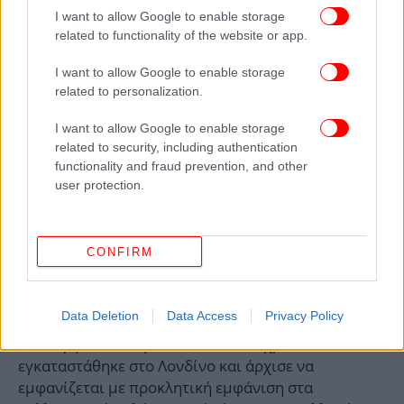
I want to allow Google to enable storage
related to functionality of the website or app.
I want to allow Google to enable storage
ΟΡΙΣΜΕΝΑ ΒΙΟΓΡΑΦΙΚΑ ΣΤΟΙΧΕΙΑ ΤΟΥ
related to personalization.
ΣΥΓΓΡΑΦΕΑ
I want to allow Google to enable storage
Ο Ezra Pound γεννήθηκε στο Hailey του Αϊντάχο
related to security, including authentication
functionality and fraud prevention, and other
(1885), μεγάλωσε στο Wyncote της Πενσυλβανίας
user protection.
και φοίτησε στο κολέγιο του Χάμιλτον και στο
Πανεπιστήμιο της Πενσυλβανίας. Δίδαξε για λίγο
γαλλικά και ισπανικά στο Κολέγιο Wabash της
CONFIRM
Ιντιάνα και απολύθηκε γιατί ένα βράδυ πρόσφερε
στέγη σε μια απένταρη χορεύτρια. Αμέσως
ξενιτεύτηκε στην Ευρώπη (1907). Εμεινε ένα χρόνο
Data Deletion
Data Access
Privacy Policy
στη Βενετία, όπου τύπωσε (1908) την πρώτη του
συλλογή "A lune spento" . Τον ίδιο χρόνο
εγκαταστάθηκε στο Λονδίνο και άρχισε να
εμφανίζεται με προκλητική εμφάνιση στα