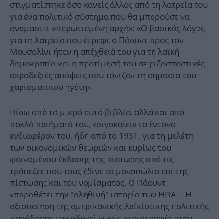
στιγματίστηκε όσο κανείς άλλος από τη λατρεία του
για ένα πολιτικό σύστημα που θα μπορούσε να
ονομαστεί «πεφωτισμένη αρχή»: «Ο βασικός λόγος
για τη λατρεία που έτρεφε ο Πάουντ προς τον
Μουσολίνι ήταν η απέχθειά του για τη λαϊκή
δημοκρατία και η προτίμησή του σε ριζοσπαστικές
ακροδεξιές απόψεις που τόνιζαν τη σημασία του
χαρισματικού ηγέτη».
Πίσω από το μικρό αυτό βιβλίο, αλλά και από
πολλά ποιήματά του, «σιγοκαίει» το έντονο
ενδιαφέρον του, ήδη από το 1931, για τη μελέτη
των οικονομικών θεωριών και κυρίως του
φαινομένου έκδοσης της πίστωσης από τις
τράπεζες που τους έδινε το μονοπώλιο επί της
πίστωσης και του νομίσματος. Ο Πάουντ
«παραθέτει την "αληθινή" ιστορία των ΗΠΑ... Η
αξιοποίηση της αμερικανικής λαϊκίστικης πολιτικής
παράδοσης τον οδηγεί χωρίς περιστροφές στην