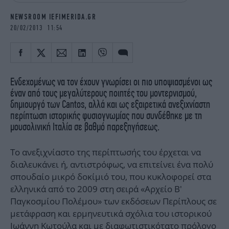
iBOOKS
ΖΩΔΙΑ
NEWSROOM IEFIMERIDA.GR
OSCARS
THE OCEAN
20/02/2013 11:54
MEDIA
ELAMEFORA
NEWSLETTER
Ενδεχομένως να τον έχουν γνωρίσει οι πιο υποψιασμένοι ως
έναν από τους μεγαλύτερους ποιητές του μοντερνισμού,
δημιουργό των Cantos, αλλά και ως εξαιρετικά ανεξιχνίαστη
περίπτωση ιστορικής φυσιογνωμίας που συνδέθηκε με τη
μουσολινική Ιταλία σε βαθμό παρεξηγήσεως.
Το ανεξιχνίαστο της περίπτωσής του έρχεται να
διαλευκάνει ή, αντιστρόφως, να επιτείνει ένα πολύ
σπουδαίο μικρό δοκίμιό του, που κυκλοφορεί στα
ελληνικά από το 2009 στη σειρά «Αρχείο Β'
Παγκοσμίου Πολέμου» των εκδόσεων Περίπλους σε
μετάφραση και ερμηνευτικά σχόλια του ιστορικού
Ιωάννη Κωτούλα και με διαφωτιστικότατο πρόλογο