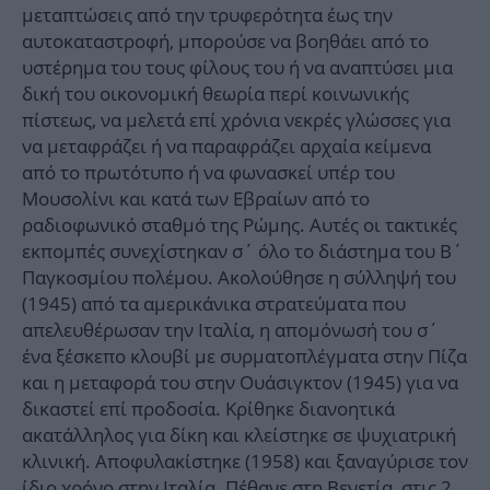
μεταπτώσεις από την τρυφερότητα έως την
αυτοκαταστροφή, μπορούσε να βοηθάει από το
υστέρημα του τους φίλους του ή να αναπτύσει μια
δική του οικονομική θεωρία περί κοινωνικής
πίστεως, να μελετά επί χρόνια νεκρές γλώσσες για
να μεταφράζει ή να παραφράζει αρχαία κείμενα
από το πρωτότυπο ή να φωνασκεί υπέρ του
Μουσολίνι και κατά των Εβραίων από το
ραδιοφωνικό σταθμό της Ρώμης. Αυτές οι τακτικές
εκπομπές συνεχίστηκαν σ΄ όλο το διάστημα του Β΄
Παγκοσμίου πολέμου. Ακολούθησε η σύλληψή του
(1945) από τα αμερικάνικα στρατεύματα που
απελευθέρωσαν την Ιταλία, η απομόνωσή του σ΄
ένα ξέσκεπο κλουβί με συρματοπλέγματα στην Πίζα
και η μεταφορά του στην Ουάσιγκτον (1945) για να
δικαστεί επί προδοσία. Κρίθηκε διανοητικά
ακατάλληλος για δίκη και κλείστηκε σε ψυχιατρική
κλινική. Αποφυλακίστηκε (1958) και ξαναγύρισε τον
ίδιο χρόνο στην Ιταλία. Πέθανε στη Βενετία, στις 2