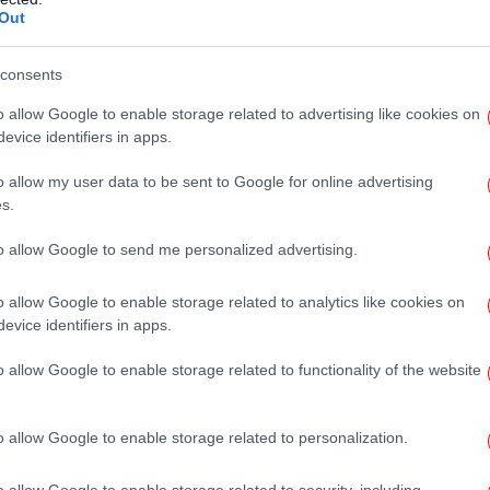
γαλαξία της, αντί για το περίπου 0,1% μιας
Out
ας.
Υ
consents
Ατ
σημαίνουν ότι ένα τόσο υψηλό ποσοστό
o allow Google to enable storage related to advertising like cookies on
ς ειδικούς να αναθεωρήσουν τις θεωρίες
evice identifiers in apps.
αλαξιών.
Η Ι
τη
o allow my user data to be sent to Google for online advertising
s.
to allow Google to send me personalized advertising.
Φ
o allow Google to enable storage related to analytics like cookies on
evice identifiers in apps.
o allow Google to enable storage related to functionality of the website
o allow Google to enable storage related to personalization.
o allow Google to enable storage related to security, including