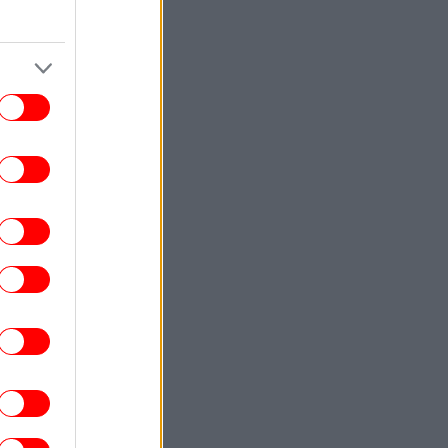
ΕΛΛΑΔΑ
07:49
ψηλός κίνδυνος πυρκαγιάς σήμερα σε
τική, Κρήτη, Εύβοια και άλλες περιοχές
ΖΩΗ
07:45
ουλία Καλλιμάνη νευρίασε με θεατή που
ς πετούσε λουλούδια στο πρόσωπο -Του
έριξε και αυτή, «σ' αρέσει;» του είπε
ΕΛΛΑΔΑ
07:40
ωτιά σε εγκαταλελειμμένο κτίριο στο
Μοσχάτο -Σε εξέλιξη επιχείρηση της
Πυροσβεστικής
ΕΛΛΑΔΑ
07:36
Ακυρώθηκε πτήση στο αεροδρόμιο
«Μακεδονία» -Πουλί τρύπωσε στον
κινητήρα αεροπλάνου
ΟΙΚΟΝΟΜΙΑ
07:31