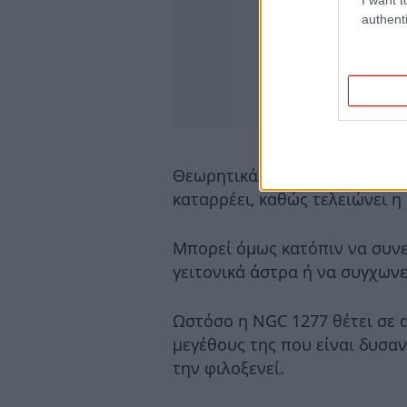
authenti
Θεωρητικά μια μαύρη τρύπα σ
καταρρέει, καθώς τελειώνει η
Μπορεί όμως κατόπιν να συνε
γειτονικά άστρα ή να συγχωνε
Ωστόσο η NGC 1277 θέτει σε 
μεγέθους της που είναι δυσα
την φιλοξενεί.