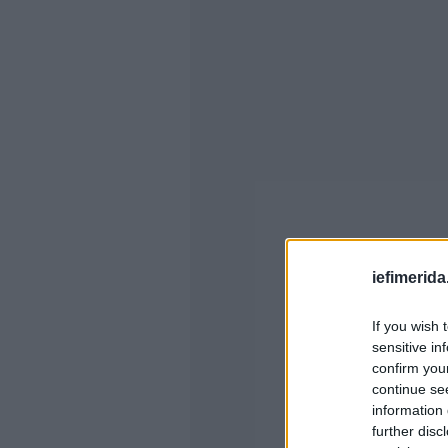
iefimerida
If you wish 
sensitive in
confirm you
continue se
information 
further disc