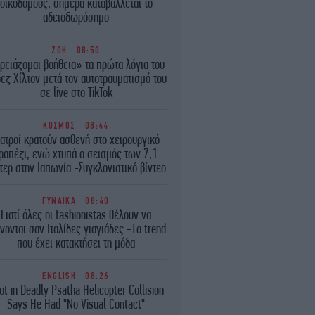
οικοδόμους, σήμερα καταβάλλεται το
αδειοδωρόσημο
ΖΩΗ
08:50
ρειάζομαι βοήθεια» τα πρώτα λόγια του
εζ Χίλτον μετά τον αυτοτραυματισμό του
σε live στο TikTok
ΚΟΣΜΟΣ
08:44
ιατροί κρατούν ασθενή στο χειρουργικό
ραπέζι, ενώ χτυπά ο σεισμός των 7,1
τερ στην Ιαπωνία -Συγκλονιστικό βίντεο
ΓΥΝΑΙΚΑ
08:40
Γιατί όλες οι fashionistas θέλουν να
νονται σαν Ιταλίδες γιαγιάδες -Το trend
που έχει κατακτήσει τη μόδα
ENGLISH
08:26
lot in Deadly Psatha Helicopter Collision
Says He Had "No Visual Contact"