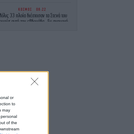
ΚΟΣΜΟΣ
08:22
όλις 33 πλοία διέσχισαν τα Στενά του
ρμούζ αυτή την εβδομάδα -Εν αναμονή
 αποτελεσμάτων των συνομιλιών με το
Ιράν
GASTRONOMIE
08:14
Δύο ώρες με τον Albert Adrià: Μας
είρεψε ο σεφ του εμβληματικού El Bulli
α προϊόντα που χρησιμοποίησε [βίντεο]
ΚΟΣΜΟΣ
08:12
Α: Ενισχύεται η αριστερή πτέρυγα των
Δημοκρατικών -Τι σημαίνει η νίκη του
μπντούλ ελ Σαγιέντ στις προκριματικές
sonal or
του Μίσιγκαν
ection to
ou may
 personal
ΕΛΛΑΔΑ
08:10
εν μπορούμε να το πιστέψουμε», λένε
out of the
μερικανοί που είχαν «υιοθετήσει» στη
 downstream