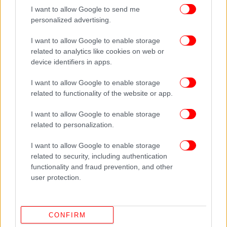
Δείτε όλες τις τελευταίες
Ειδήσεις
από την Ελλάδα και τον Κόσμο,
I want to allow Google to send me
στο
personalized advertising.
I want to allow Google to enable storage
related to analytics like cookies on web or
ΔΙΑΒΑΣΤΕ ΠΕΡΙΣΣΟΤΕΡΑ
ΕΛΛΆΔΑ
ΙΤΑΛΊΑ
ΣΥΛΛΟΓΉ
ΡΏΜΗ
device identifiers in apps.
ΈΚΘΕΣΗ ΤΈΧΝΗΣ
ΣΩΤΉΡΗΣ ΦΈΛΙΟΣ
I want to allow Google to enable storage
related to functionality of the website or app.
I want to allow Google to enable storage
related to personalization.
I want to allow Google to enable storage
related to security, including authentication
functionality and fraud prevention, and other
user protection.
CONFIRM