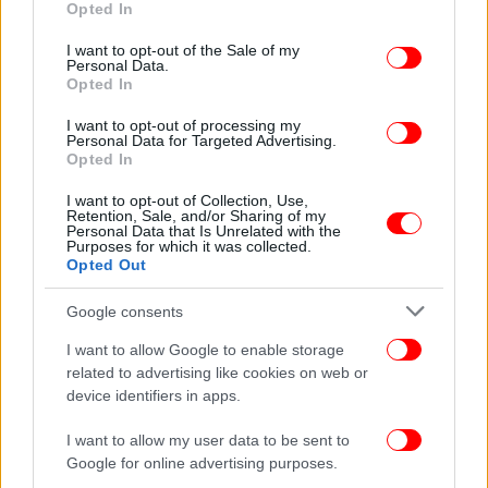
Opted In
use your data for below specified purposes in below Google
consent section.
I want to opt-out of the Sale of my
Personal Data.
Opted In
I want to opt-out of processing my
Personal Data for Targeted Advertising.
Opted In
I want to opt-out of Collection, Use,
Retention, Sale, and/or Sharing of my
Personal Data that Is Unrelated with the
Purposes for which it was collected.
Opted Out
Google consents
I want to allow Google to enable storage
Πηγή: ΑΠΕ-ΜΠΕ (του Θ. Ανδρεάδη - Συγγελάκη)
related to advertising like cookies on web or
device identifiers in apps.
Ακολουθήστε το
στο Google News
και μάθετε
I want to allow my user data to be sent to
πρώτοι όλες τις ειδήσεις
Google for online advertising purposes.