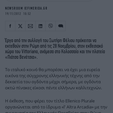
iBOOKS
ΖΩΔΙΑ
NEWSROOM IEFIMERIDA.GR
OSCARS
THE OCEAN
19/11/2012 10:52
MEDIA
ELAMEFORA
NEWSLETTER
Έργα από την συλλογή του Σωτήρη Φέλιου πρόκειται να
εκτεθούν στην Ρώμη από τις 28 Νοεμβρίου, στον εκθεσιακό
χώρο του Vittoriano, ανάμεσα στο Κολοσσαίο και την πλατεία
«Πιάτσα Βενέτσια».
Το ιταλικό κοινό θα μπορέσει να έχει μια ευρεία
εικόνα της σύγχρονης ελληνικής τέχνης από την
δεκαετία του ογδόντα μέχρι σήμερα, με ογδόντα
οκτώ πίνακες είκοσι πέντε ελλήνων καλλιτεχνών.
Η έκθεση, που φέρει τον τίτλο Ellenico Plurale
οργανώνεται από το ίδρυμα «l' Altra Arcadia» με την
συνεργασία της Ελληνικής Πρεσβείας στην Ρώμη,