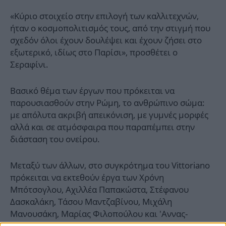
«Κύριο στοιχείο στην επιλογή των καλλιτεχνών,
ήταν ο κοσμοπολιτισμός τους, από την στιγμή που
σχεδόν όλοι έχουν δουλέψει και έχουν ζήσει στο
εξωτερικό, ιδίως στο Παρίσι», προσθέτει ο
Σεραφίνι.
Βασικό θέμα των έργων που πρόκειται να
παρουσιασθούν στην Ρώμη, το ανθρώπινο σώμα:
με απόλυτα ακριβή απεικόνιση, με γυμνές μορφές
αλλά και σε ατμόσφαιρα που παραπέμπει στην
διάσταση του ονείρου.
Μεταξύ των άλλων, στο συγκρότημα του Vittoriano
πρόκειται να εκτεθούν έργα των Χρόνη
Μπότσογλου, Αχιλλέα Παπακώστα, Στέφανου
Δασκαλάκη, Τάσου Μαντζαβίνου, Μιχάλη
Μανουσάκη, Μαρίας Φιλοπούλου και 'Αννας-
Μαρίας Τσακάλη.