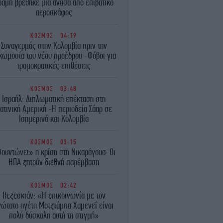
ραμπ βρέθηκε μια ανάσα από επιβατικό
αεροσκάφος
ΚΟΣΜΟΣ
04:19
Συναγερμός στην Κολομβία πριν την
κωμοσία του νέου προέδρου -Φόβοι για
τρομοκρατικές επιθέσεις
ΚΟΣΜΟΣ
03:48
Ισραήλ: Διπλωματική επέκταση στη
ατινική Αμερική -Η περιοδεία Σάαρ σε
Ισημερινό και Κολομβία
ΚΟΣΜΟΣ
03:15
ουντώνει» η κρίση στη Νικαράγουα: Οι
ΗΠΑ ζητούν διεθνή παρέμβαση
ΚΟΣΜΟΣ
02:42
Πεζεσκιάν: «Η επικοινωνία με τον
νώτατο ηγέτη Μοτζτάμπα Χαμενεΐ είναι
πολύ δύσκολη αυτή τη στιγμή»