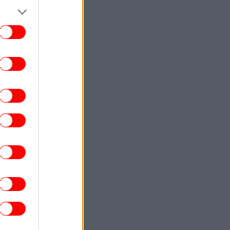
ΕΛΛΑΔΑ
23:42
ια ψυχολογικούς λόγους» κρατούσε τον
κρό πατέρα του στον καταψύκτη, λέει ο
δικηγόρος του 55χρονου στον Μυστρά
ΖΩΗ
23:42
κης Ρουβάς και Κάτια Ζυγούλη εκεί όπου
ξεκίνησαν όλα -Στιγμιότυπα από τις
διακοπές τους στην αγαπημένη τους
Ελούντα
ΚΟΣΜΟΣ
23:31
Κολομβία: Διασώθηκε ιπποποταμάκι,
πόγονος της αποικίας που άφησε πίσω
του ο Πάμπλο Εσκομπάρ
ΖΩΗ
23:30
ώστας Σόμμερ: Με βίντεο σε τρυφερές
στιγμές απάντησε η σύζυγός του στο
ερώτημα «ανησυχείς ποτέ μήπως σε
απατήσει;»