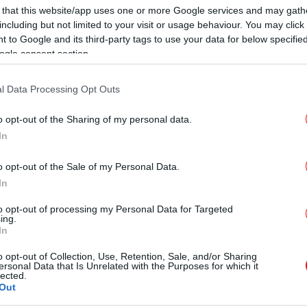
 that this website/app uses one or more Google services and may gath
Β
including but not limited to your visit or usage behaviour. You may click 
εριβάλλον των εν λόγω βουλευτών της
απ
 to Google and its third-party tags to use your data for below specifi
ι επιδιώκεται η ποινικοποίηση της
ogle consent section.
και η αποφυγή της πολιτικής συζήτησης.
εν προχωρούν σε παράδοση της έδρας τους.
l Data Processing Opt Outs
o opt-out of the Sharing of my personal data.
In
το Google News
και μάθετε πρώτοι όλες τις ειδήσεις
Οι
o opt-out of the Sale of my Personal Data.
ς
από την Ελλάδα και τον Κόσμο, στο
In
to opt-out of processing my Personal Data for Targeted
ing.
In
ΡΑ
ΠΡΟΫΠΟΛΟΓΙΣΜΌΣ
ΔΗΜΟΚΡΑΤΙΚΉ ΑΡΙΣΤΕΡΆ
ΟΔΥΣΣΈΑΣ
Υ
ΔΗΜΑΡΑ
κλ
o opt-out of Collection, Use, Retention, Sale, and/or Sharing
ersonal Data that Is Unrelated with the Purposes for which it
lected.
Out