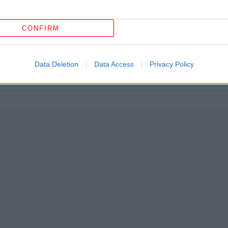
CONFIRM
ισχ
Data Deletion
Data Access
Privacy Policy
«Κ
Ρού
Ντι
Τρα
πν