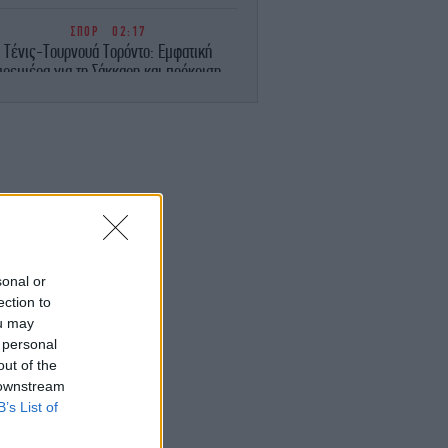
ΣΠΟΡ
02:17
Τένις-Τουρνουά Τορόντο: Εμφατική
πρεμιέρα για τη Σάκκαρη και πρόκριση
στους «32»
ΚΟΣΜΟΣ
01:38
λίζει το κόστος των «θωρηκτών Τραμπ»
-275 δισ. δολάρια για 15 πολεμικά
«τέρατα»
ΟΙΚΟΝΟΜΙΑ
01:14
ll Street: Κλείσιμο χωρίς κατεύθυνση,
sonal or
ναμένοντας μια συμφωνία μεταξύ ΗΠΑ
ection to
και Ιράν
ou may
 personal
ΣΠΟΡ
00:44
out of the
τρουπ: «Όταν ισοφαριστήκαμε αρχίσαμε
 downstream
α αγχωνόμαστε και να κάνουμε λάθη»
B’s List of
[βίντεο]