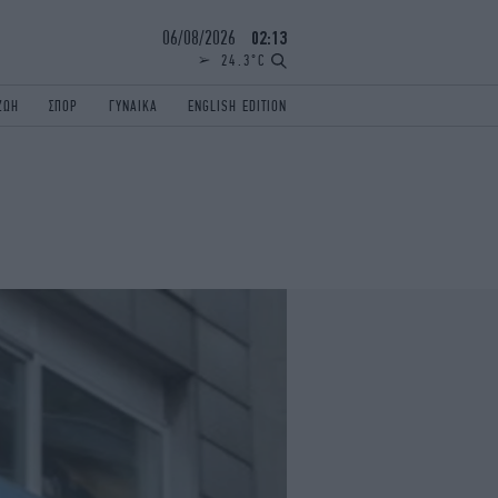
06/08/2026
02:13
24.3°C
ΖΩΗ
ΣΠΟΡ
ΓΥΝΑΙΚΑ
ENGLISH EDITION
ΕΛΛΑΔΑ
ΠΑΝΕΛΛΗΝΙΕΣ
ENGLISH EDITION
TRAVEL
ΟΛΥΜΠΙΑΚΟΙ ΑΓΩΝΕΣ
iAUTOKINITO
ΖΩΔΙΑ
ELAMEFORA