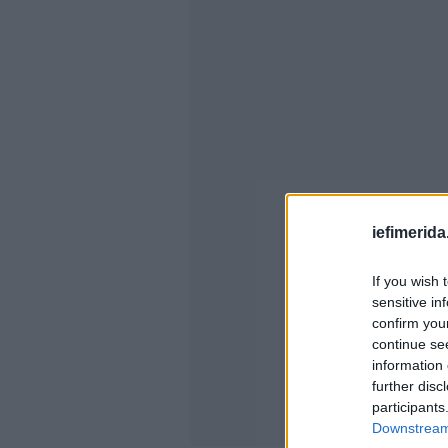
iefimerida
If you wish 
sensitive in
confirm you
continue se
information 
further disc
participants
Downstream 