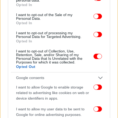
personal data.
grant or deny consent to Google and its third-party tags to
Opted In
use your data for below specified purposes in below Google
ασφαλισμένοι μετά το 1983: το όριο ηλικίας
consent section.
συνταξιοδότησης για υπαλλήλους με 35ετία γίνεται
I want to opt-out of the Sale of my
Personal Data.
60 έτη, ενώ για τους ελεύθερους επαγγελματίες η
Opted In
35ετία θα πάει στα 62 έτη. Για τις μητέρες με 5.500
I want to opt-out of processing my
ένσημα, το όριο αυξάνεται στα 62 έτη. Για το
Personal Data for Targeted Advertising.
δημόσιο, η 35ετία θα πάει στα 60 έτη.
Opted In
I want to opt-out of Collection, Use,
Ασφαλισμένοι μετά το 1993: μειωμένη σύνταξη στα
Retention, Sale, and/or Sharing of my
Personal Data that Is Unrelated with the
62 έτη, ενώ η 15ετία από τα 65 πάει στα 67 με
Purposes for which it was collected.
20ετία.
Opted Out
Google consents
Θα πληρώσουμε περισσότερα
I want to allow Google to enable storage
Μαζί με όλες τις περικοπές δαπανών, το Μνημόνιο
related to advertising like cookies on web or
3 προβλέπει και μια σειρά νέων φόρων και
device identifiers in apps.
φοροαπαλλαγών. Έτσι, καταργείται πλήρως το
I want to allow my user data to be sent to
αφορολόγητο για τους ελεύθερους επαγγελματίες,
Google for online advertising purposes.
αλλάζουν οι φορολογικοί συντελεστές, και