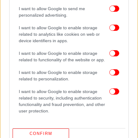
καταργούνται αναδρομικά όλες οι φοροαπαλλαγές
I want to allow Google to send me
(τόκοι στεγαστικών δανείων κοκ).
personalized advertising.
Παράλληλα, το νέο Μνημόνιο προβλέπει αύξηση
I want to allow Google to enable storage
related to analytics like cookies on web or
στο 12% για τον φόρο στους τόκους καταθέσεων,
device identifiers in apps.
αύξηση φόρου στα τσιγάρα, εξίσωση
αντικειμενικών και εμπορικών τιμών στα ακίνητα
I want to allow Google to enable storage
το 2013, εξίσωση φόρων κατανάλωσης στο
related to functionality of the website or app.
πετρέλαιο κίνησης και στο υγραέριο ενώ
επιβάλλεται νέος «ενιαίος» φόρος ακινήτων που θα
I want to allow Google to enable storage
αντικαταστήσει το «προσωρινό» ειδικό τέλος.
related to personalization.
Υπάρχει ακόμα το ενδεχόμενο να επεκταθεί η
I want to allow Google to enable storage
«έκτακτη εισφορά» μέχρι το 2018...
related to security, including authentication
functionality and fraud prevention, and other
user protection.
Ακολουθήστε το
στο Google News
και μάθετε
πρώτοι όλες τις ειδήσεις
Δείτε όλες τις τελευταίες
Ειδήσεις
από την Ελλάδα και τον Κόσμο,
CONFIRM