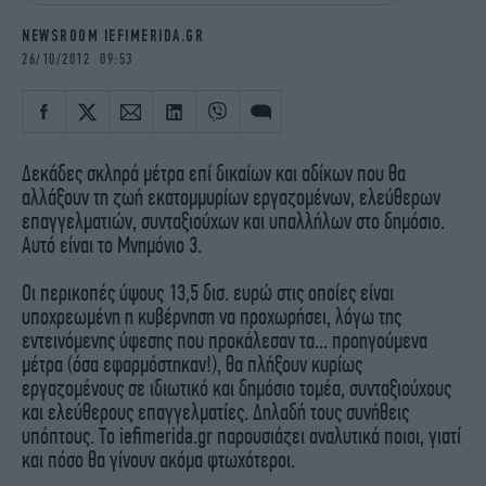
iBOOKS
ΖΩΔΙΑ
NEWSROOM IEFIMERIDA.GR
OSCARS
THE OCEAN
26/10/2012 09:53
MEDIA
ELAMEFORA
NEWSLETTER
Δεκάδες σκληρά μέτρα επί δικαίων και αδίκων που θα
αλλάξουν τη ζωή εκατομμυρίων εργαζομένων, ελεύθερων
επαγγελματιών, συνταξιούχων και υπαλλήλων στο δημόσιο.
Αυτό είναι το Μνημόνιο 3.
Οι περικοπές ύψους 13,5 δισ. ευρώ στις οποίες είναι
υποχρεωμένη η κυβέρνηση να προχωρήσει, λόγω της
εντεινόμενης ύφεσης που προκάλεσαν τα... προηγούμενα
μέτρα (όσα εφαρμόστηκαν!), θα πλήξουν κυρίως
εργαζομένους σε ιδιωτικό και δημόσιο τομέα, συνταξιούχους
και ελεύθερους επαγγελματίες. Δηλαδή τους συνήθεις
υπόπτους. Το iefimerida.gr παρουσιάζει αναλυτικά ποιοι, γιατί
και πόσο θα γίνουν ακόμα φτωχότεροι.