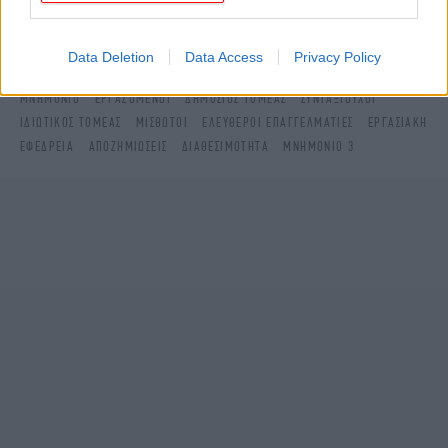
στο
Data Deletion
Data Access
Privacy Policy
ΔΙΑΒΑΣΤΕ ΠΕΡΙΣΣΟΤΕΡΑ
ΣΥΝΤΆΞΕΙΣ
ΝΈΑ ΜΈΤΡΑ
ΑΠΟΛΎΣΕΙΣ
ΝΈΟ
ΜΝΗΜΌΝΙΟ
ΕΡΓΑΖΌΜΕΝΟΙ
ΔΗΜΌΣΙΟΣ ΤΟΜΈΑΣ
ΣΥΝΤΑΞΙΟΥΧΟΙ
ΙΔΙΩΤΙΚΌΣ ΤΟΜΈΑΣ
ΜΙΣΘΩΤΟΊ
ΕΛΕΎΘΕΡΟΙ ΕΠΑΓΓΕΛΜΑΤΊΕΣ
ΕΡΓΑΣΙΑΚΉ
ΕΦΕΔΡΕΊΑ
ΑΠΟΖΗΜΙΏΣΕΙΣ
ΔΙΑΘΕΣΙΜΌΤΗΤΑ
ΜΝΗΜΌΝΙΟ 3