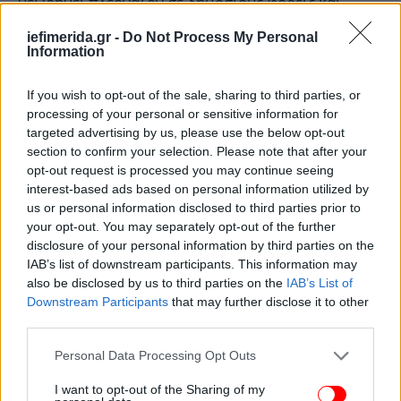
θεωρηθεί πλεονάζον σε δημόσιους φορείς και
οργανισμούς που θα καταργηθούν ή θα
iefimerida.gr -
Do Not Process My Personal
συγχωνευθούν.
Information
Συνταξιούχοι: Δώρα τέλος και μαχαίρι σε
If you wish to opt-out of the sale, sharing to third parties, or
συντάξεις άνω των 1000€
processing of your personal or sensitive information for
targeted advertising by us, please use the below opt-out
Αυξάνεται από το 2013 το γενικό όριο
section to confirm your selection. Please note that after your
opt-out request is processed you may continue seeing
συνταξιοδότησης από τα 65 στα 67 έτη. Επειδή η
interest-based ads based on personal information utilized by
αύξηση του ορίου θα γίνει μέσα σε έναν χρόνο, θα
us or personal information disclosed to third parties prior to
πληγούν ιδιαίτερα:
your opt-out. You may separately opt-out of the further
disclosure of your personal information by third parties on the
ασφαλισμένοι πριν το 1983: οι υπάλληλοι θα δουν
IAB’s list of downstream participants. This information may
το όριο ηλικίας για συνταξιοδότηση με 35ετία να
also be disclosed by us to third parties on the
IAB’s List of
αυξάνεται από τα 58 στα 60 έτη. Αντίστοιχα, για
Downstream Participants
that may further disclose it to other
third parties.
ελεύθερους επαγγελματίες με 35ετία το όριο θα
πάει στα 62 έτη. Για τις γυναίκες, με 15ετία, το όριο
Please note that this website/app uses one or more Google
Personal Data Processing Opt Outs
φτάνει στα 62, ενώ για το δημόσιο τομέα η 35ετία
services and may gather and store information including but
χωρίς όριο ηλικίας γίνεται 37ετία χωρίς όριο.
not limited to your visit or usage behaviour. You may click to
I want to opt-out of the Sharing of my