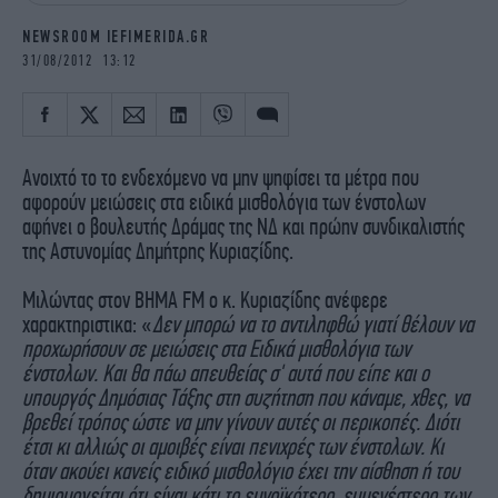
iBOOKS
ΖΩΔΙΑ
NEWSROOM IEFIMERIDA.GR
OSCARS
THE OCEAN
31/08/2012 13:12
MEDIA
ELAMEFORA
NEWSLETTER
Ανοιχτό το το ενδεχόμενο να μην ψηφίσει τα μέτρα που
αφορούν μειώσεις στα ειδικά μισθολόγια των ένστολων
αφήνει ο βουλευτής Δράμας της ΝΔ και πρώην συνδικαλιστής
της Αστυνομίας Δημήτρης Κυριαζίδης.
Μιλώντας στον ΒΗΜΑ FM ο κ. Κυριαζίδης ανέφερε
χαρακτηριστικα: «
Δεν μπορώ να το αντιληφθώ γιατί θέλουν να
προχωρήσουν σε μειώσεις στα Ειδικά μισθολόγια των
ένστολων. Και θα πάω απευθείας σ' αυτά που είπε και ο
υπουργός Δημόσιας Τάξης στη συζήτηση που κάναμε, χθες, να
βρεθεί τρόπος ώστε να μην γίνουν αυτές οι περικοπές. Διότι
έτσι κι αλλιώς οι αμοιβές είναι πενιχρές των ένστολων. Κι
όταν ακούει κανείς ειδικό μισθολόγιο έχει την αίσθηση ή του
δημιουργείται ότι είναι κάτι το ευνοϊκότερο, ευμενέστερο των