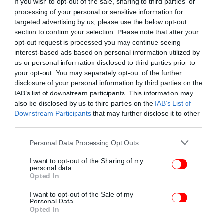
If you wish to opt-out of the sale, sharing to third parties, or
processing of your personal or sensitive information for
targeted advertising by us, please use the below opt-out
section to confirm your selection. Please note that after your
opt-out request is processed you may continue seeing
interest-based ads based on personal information utilized by
us or personal information disclosed to third parties prior to
your opt-out. You may separately opt-out of the further
disclosure of your personal information by third parties on the
Ακολουθήστε το
στο Google News
και μάθετε
IAB’s list of downstream participants. This information may
πρώτοι όλες τις ειδήσεις
also be disclosed by us to third parties on the
IAB’s List of
Downstream Participants
that may further disclose it to other
Δείτε όλες τις τελευταίες
Ειδήσεις
από την Ελλάδα και τον Κόσμο,
third parties.
στο
Please note that this website/app uses one or more Google
Personal Data Processing Opt Outs
services and may gather and store information including but
not limited to your visit or usage behaviour. You may click to
I want to opt-out of the Sharing of my
ΔΙΑΒΑΣΤΕ ΠΕΡΙΣΣΟΤΕΡΑ
ΝΈΑ ΜΈΤΡΑ
ΠΕΡΙΚΟΠΈΣ
ΣΤΡΑΤΌΣ
personal data.
grant or deny consent to Google and its third-party tags to
Opted In
ΑΣΤΥΝΟΜΙΚΟΊ
ΈΝΟΠΛΕΣ ΔΥΝΆΜΕΙΣ
ΈΝΣΤΟΛΟΙ
ΣΥΝΔΙΚΑΛΙΣΤΉΣ
use your data for below specified purposes in below Google
ΔΗΜΉΤΡΗΣ ΚΥΡΙΑΖΊΔΗΣ
ΕΙΙΔΙΚΆ ΜΙΣΘΟΛΌΓΙΑ
consent section.
I want to opt-out of the Sale of my
Personal Data.
Opted In