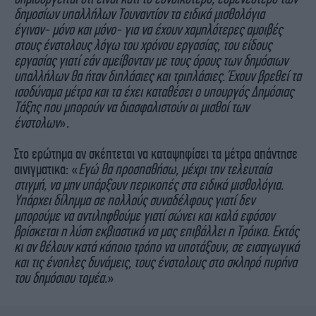
δημοσίων υπαλλήλων Τουναντίον τα ειδικά μισθολόγια
έγιναν- μόνο και μόνο- για να έχουν χαμηλότερες αμοιβές
στους ένστολους λόγω του χρόνου εργασίας, του είδους
εργασίας γιατί εάν αμείβονταν με τους όρους των δημόσιων
υπαλλήλων θα ήταν διπλάσιες και τριπλάσιες. Έχουν βρεθεί τα
ισοδύναμα μέτρα και τα έχει καταθέσει ο υπουργός Δημόσιας
Τάξης που μπορούν να διασφαλιστούν οι μισθοί των
ένστολων
».
Στο ερώτημα αν σκέπτεται να καταψηφίσει τα μέτρα απάντησε
αινιγματικα: «
Εγώ θα προσπαθήσω, μέχρι την τελευταία
στιγμή, να μην υπάρξουν περικοπές στα ειδικά μισθολόγια.
Υπάρχει δίλημμα σε πολλούς συναδέλφους γιατί δεν
μπορούμε να αντιληφθούμε γιατί σώνει και καλά εφόσον
βρίσκεται η λύση εκβιαστικά να μας επιβάλλει η Τρόικα. Εκτός
κι αν θέλουν κατά κάποιο τρόπο να υποτάξουν, σε εισαγωγικά
και τις ένοπλες δυνάμεις, τους ένστολους στο σκληρό πυρήνα
του δημόσιου τομέα.
»