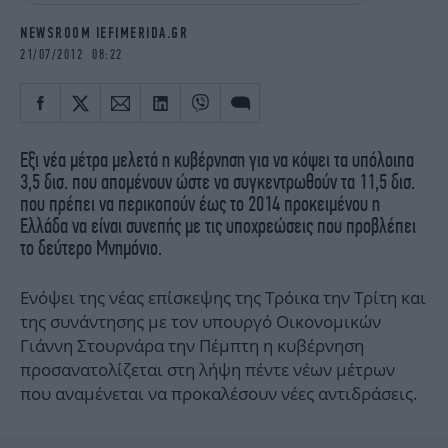
iBOOKS
ΖΩΔΙΑ
NEWSROOM IEFIMERIDA.GR
OSCARS
THE OCEAN
21/07/2012 08:22
MEDIA
ELAMEFORA
NEWSLETTER
Εξι νέα μέτρα μελετά η κυβέρνηση για να κόψει τα υπόλοιπα
3,5 δισ. που απομένουν ώστε να συγκεντρωθούν τα 11,5 δισ.
που πρέπει να περικοπούν έως το 2014 προκειμένου η
Ελλάδα να είναι συνεπής με τις υποχρεώσεις που προβλέπει
το δεύτερο Μνημόνιο.
Ενόψει της νέας επίσκεψης της Τρόικα την Τρίτη και
της συνάντησης με τον υπουργό Οικονομικών
Γιάννη Στουρνάρα την Πέμπτη η κυβέρνηση
προσανατολίζεται στη λήψη πέντε νέων μέτρων
που αναμένεται να προκαλέσουν νέες αντιδράσεις.