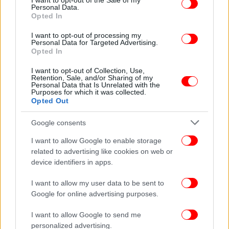
I want to opt-out of the Sale of my
Στόχο του μέτρου είναι να εξοικονομηθούν
Personal Data.
περίπου 10 εκατομμύρια ευρώ.
Opted In
I want to opt-out of processing my
Συγχωνεύσεις νοσοκομείων φαρμακευτική
Personal Data for Targeted Advertising.
Opted In
δαπάνη
I want to opt-out of Collection, Use,
Retention, Sale, and/or Sharing of my
Με τις συγχωνεύσεις και τα λουκέτα νοσοκομείων
Personal Data that Is Unrelated with the
Purposes for which it was collected.
που έχουν χαμηλή πληρότητα, αλλά και τον
Opted Out
περαιτέρω περιορισμό της φαρμακευτικής δαπάνης
εκτιμάται ότι θα εξοικονομηθούν εκατοντάδες
Google consents
εκατομμύρια.
I want to allow Google to enable storage
related to advertising like cookies on web or
device identifiers in apps.
I want to allow my user data to be sent to
Google for online advertising purposes.
I want to allow Google to send me
personalized advertising.