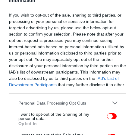
Information
σήμερα λειτουργία των ιδιωτικών ΚΤΕΟ είναι
απολύτως επιτυχημένη και η επέκταση του μέτρου
If you wish to opt-out of the sale, sharing to third parties, or
θα εξοικονομήσει αρκετές εκατοντάδες
processing of your personal or sensitive information for
εκατομμύρια ευρώ για το δημόσιο.
targeted advertising by us, please use the below opt-out
section to confirm your selection. Please note that after your
opt-out request is processed you may continue seeing
Κλείσιμο των εταιρειών των Δήμων
interest-based ads based on personal information utilized by
us or personal information disclosed to third parties prior to
your opt-out. You may separately opt-out of the further
Εκατοντάδες εκατομμύρια θα εξοικονομηθούν από
disclosure of your personal information by third parties on the
την κατάργηση των κατά τεκμήριο ζημιογόνων
IAB’s list of downstream participants. This information may
φορέων των δήμων, ενώ προβλέπεται και η
also be disclosed by us to third parties on the
IAB’s List of
κατάργηση θέσεων συμβούλων δημάρχων με στόχο
Downstream Participants
that may further disclose it to other
την εξοικονόμηση επιπλέον 60 εκατομμυρίων
third parties.
ευρώ.
Please note that this website/app uses one or more Google
Personal Data Processing Opt Outs
services and may gather and store information including but
Κατάργηση των επιστημονικών συνεργατών
not limited to your visit or usage behaviour. You may click to
I want to opt-out of the Sharing of my
personal data.
βουλευτών
grant or deny consent to Google and its third-party tags to
Opted In
use your data for below specified purposes in below Google
consent section.