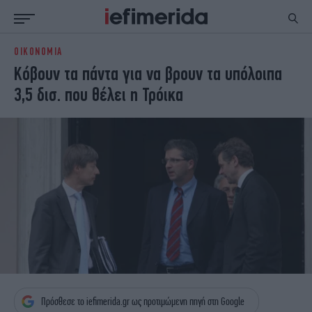
ΟΙΚΟΝΟΜΙΑ
ΕΙΔΗΣΕΙΣ
ΠΟΛΙΤΙΚΗ
Κόβουν τα πάντα για να βρουν τα υπόλοιπα
NON PAPER
ΕΛΛΑΔΑ
3,5 δισ. που θέλει η Τρόικα
ΟΙΚΟΝΟΜΙΑ
ΚΟΣΜΟΣ
ΠΟΛΙΤΙΣΜΟΣ
ΠΑΝΕΛΛΗΝΙΕΣ
ΖΩΗ
ΣΠΟΡ
ΓΥΝΑΙΚΑ
ENGLISH EDITION
ΠΟΛΗ
STORIES
ΕΚΛΟΓΕΣ
TRAVEL
ΤΕΧΝΟΛΟΓΙΑ
ΥΓΕΙΑ
DESIGN
ΟΛΥΜΠΙΑΚΟΙ ΑΓΩΝΕΣ
EURO
GREEN
PODCAST
iAUTOKINITO
iOPINIONS
iGASTRONOMIE
Πρόσθεσε το iefimerida.gr ως προτιμώμενη πηγή στη Google