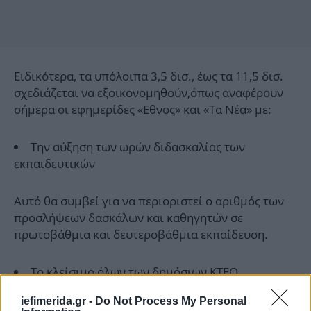
Ειδικότερα, τα υπόλοιπα 3,5 δισ., έως τα 11,5 δισ.
σχεδιάζεται να εξοικονομηθούν,όπως αναφέρουν
σήμερα οι εφημερίδες «Εθνος» και «Τα Νέα» με:
Την αύξηση των ωρών διδασκαλίας των
εκπαιδευτικών
Αυτό θα συμβεί για να περιοριστεί ο αριθμός των
προσλήψεων δασκάλων και καθηγητών σε
πρωτοβάθμια και δευτεροβάθμια εκπαίδευση.
Το κλείσιμο όλων των δημόσιων ΚΤΕΟ
iefimerida.gr -
Do Not Process My Personal
Το υπουργείο Οικονομικών εκτιμά ότι η έως