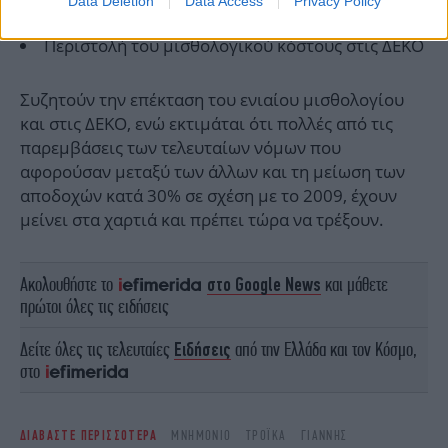
Data Deletion
Data Access
Privacy Policy
Περιστολή του μισθολογικού κόστους στις ΔΕΚΟ
Συζητούν την επέκταση του ενιαίου μισθολογίου
και στις ΔΕΚΟ, ενώ εκτιμάται ότι πολλές από τις
παρεμβάσεις των τελευταίων νόμων που
αφορούσαν μεταξύ των άλλων και τη μείωση των
αποδοχών κατά 30% σε σχέση με το 2009, έχουν
μείνει στα χαρτιά και πρέπει τώρα να τρέξουν.
Ακολουθήστε το
στο Google News
και μάθετε
πρώτοι όλες τις ειδήσεις
Δείτε όλες τις τελευταίες
Ειδήσεις
από την Ελλάδα και τον Κόσμο,
στο
ΔΙΑΒΑΣΤΕ ΠΕΡΙΣΣΟΤΕΡΑ
ΜΝΗΜΌΝΙΟ
ΤΡΌΙΚΑ
ΓΙΆΝΝΗΣ