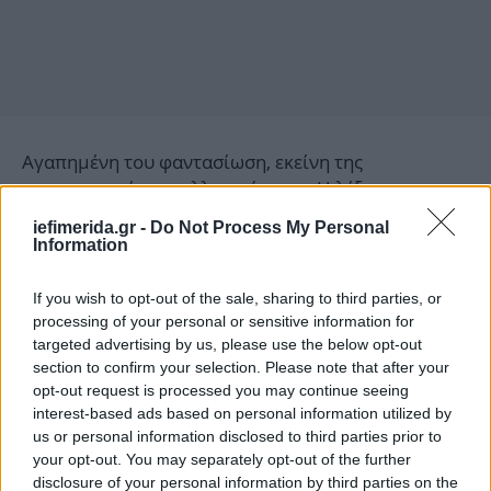
Αγαπημένη του φαντασίωση, εκείνη της
συστρατευμένης συλλογικότητας. Η λέξη που το
χαρακτηρίζει είναι η αντωνυμία «Εμείς»,
iefimerida.gr -
Do Not Process My Personal
ακολουθούμενη συνήθως από αρνητικό μόριο:
Information
«Εμείς δεν πιστεύουμε...», «για 'μας δεν ισχύει...»,
«εμείς δεν θα ενδώσουμε...», κ.ο.κ.
If you wish to opt-out of the sale, sharing to third parties, or
processing of your personal or sensitive information for
targeted advertising by us, please use the below opt-out
Λίγα κεντρικά γραφεία πολιτικού κόμματος τα
section to confirm your selection. Please note that after your
περιβάλλει μια τέτοια αδιαπέραστη αχλή
opt-out request is processed you may continue seeing
στρατηγείου του Κόκκινου Στρατού ή αρχηγείου της
interest-based ads based on personal information utilized by
KGB: το κτίριο του Περισσού, με την επιβλητική
us or personal information disclosed to third parties prior to
σοσιαλιστικού ρεαλισμού αρχιτεκτονική του, σε
your opt-out. You may separately opt-out of the further
κάνει να νομίζεις πως από στιγμή σε στιγμή θα
disclosure of your personal information by third parties on the