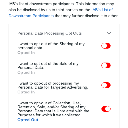
ξεπροβάλλει στην είσοδό του ο Μπρέζνιεφ μετά της
IAB’s list of downstream participants. This information may
also be disclosed by us to third parties on the
IAB’s List of
συζύγου και της κόρης, οι οποίες για κάποιο
Downstream Participants
that may further disclose it to other
ανεξήγητο λόγο μοιάζουν συνομήλικες.
third parties.
Please note that this website/app uses one or more Google
Αισθητική του επιλογή να μην ακολουθεί καμία
Personal Data Processing Opt Outs
services and may gather and store information including but
αισθητική, διότι η αισθητική και το πολιτικό
not limited to your visit or usage behaviour. You may click to
I want to opt-out of the Sharing of my
μάρκετινγκ αντίκεινται στην καθαρή πολιτική και
personal data.
grant or deny consent to Google and its third-party tags to
Opted In
εμπίπτουν στο πεδίο της διαδικασίας
use your data for below specified purposes in below Google
φετιχοποίησης του εμπορεύματος, η οποία (πράγμα
consent section.
I want to opt-out of the Sale of my
κακό!) συγκαλύπτει την εργασία από την οποία
Personal Data.
Opted In
προέκυψε, απομακρύνοντας το προϊόν από την
πρωταρχική πηγή του.
I want to opt-out of processing my
Personal Data for Targeted Advertising.
Opted In
I want to opt-out of Collection, Use,
Retention, Sale, and/or Sharing of my
Personal Data that Is Unrelated with the
Purposes for which it was collected.
Opted Out