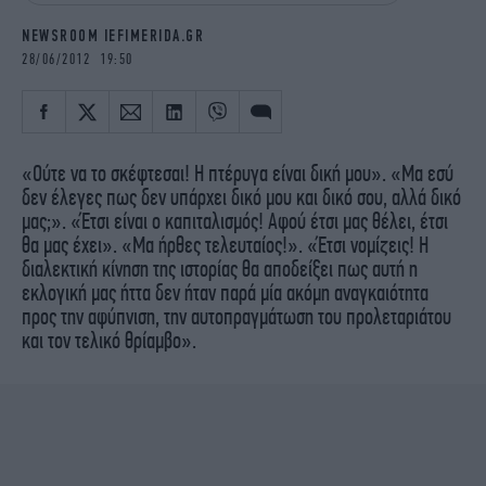
iBOOKS
ΖΩΔΙΑ
NEWSROOM IEFIMERIDA.GR
OSCARS
THE OCEAN
28/06/2012 19:50
MEDIA
ELAMEFORA
NEWSLETTER
«Ούτε να το σκέφτεσαι! Η πτέρυγα είναι δική μου». «Μα εσύ
δεν έλεγες πως δεν υπάρχει δικό μου και δικό σου, αλλά δικό
μας;». «Έτσι είναι ο καπιταλισμός! Αφού έτσι μας θέλει, έτσι
θα μας έχει». «Μα ήρθες τελευταίος!». «Έτσι νομίζεις! Η
διαλεκτική κίνηση της ιστορίας θα αποδείξει πως αυτή η
εκλογική μας ήττα δεν ήταν παρά μία ακόμη αναγκαιότητα
προς την αφύπνιση, την αυτοπραγμάτωση του προλεταριάτου
και τον τελικό θρίαμβο».