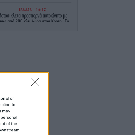
ΕΛΛΑΔΑ
16:12
οτοσικλέτα προσπερνά αυτοκίνητο με
άνω από 200 χλμ./ώρα στην Κρήτη -Το
συγκλονιστικό βίντεο
ΣΠΟΡ
16:05
βόμβα» πήρε... σάρκα και οστά: Παίκτης
της Τράμπζονσπορ και επίσημα ο
Μοχάμεντ Σαλάχ
STORIES
15:59
υροσβέστης της 11ης Σεπτεμβρίου, στη
Μεσόγειο σβήνοντας πυρκαγιές - Η
ελοντική ομάδα στην πρώτη γραμμή της
φωτιάς
sonal or
ection to
ou may
STORIES
15:52
 personal
 μαθηματικός που βρήκε τον αλγεβρικό
τύπο του έρωτα και προβλέπει πότε
out of the
τελειώνει μια σχέση - Τι λέει για την
 downstream