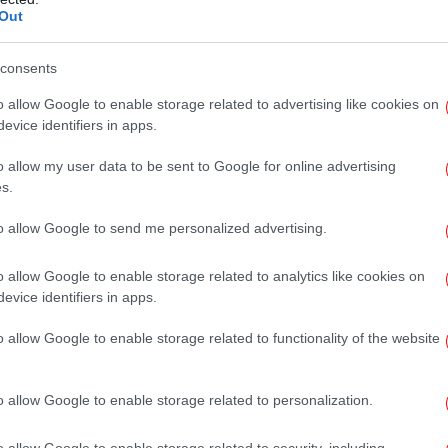
Out
ς είναι συχνότερες και μπορούν να
Δολ
η πνευμονία, η μυοκαρδίτιδα ή η
consents
 της καρδιάς, των πνευμόνων κ.α.
o allow Google to enable storage related to advertising like cookies on
evice identifiers in apps.
ίναι δυνατό να διακρίνει κανείς ανάμεσα
.
Γ
στα αρχικά στάδια τους
o allow my user data to be sent to Google for online advertising
κ
νικά, συνήθως με σχετικά υψηλό πυρετό και
s.
ρι πριν λίγες ώρες ένιωθαν μια χαρά, το
to allow Google to send me personalized advertising.
κινά με πονόλαιμο, βούλωμα της μύτης και
βαθμιαίο τρόπο από ό,τι η γρίπη. Επίσης,
o allow Google to enable storage related to analytics like cookies on
α του σώματος ανεβαίνει λιγότερο και
evice identifiers in apps.
o allow Google to enable storage related to functionality of the website
Τα
φάνιση πυρετού ως πιθανού
τους ανθρώπους και
λογήματος μπερδεύει
o allow Google to enable storage related to personalization.
 με γρίπη. «Αυτός είναι ο λόγος», σύμφωνα
o allow Google to enable storage related to security, including