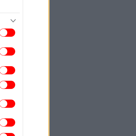
ΕΛΛΑΔΑ
15:34
οφονία Βρετανίδας στην Κυψέλη: «Τότε
άρχισα να τον υποψιάζομαι» -Όσα
αποκάλυψε στις αρχές η σύζυγος του
Αφγανού
ΚΟΣΜΟΣ
15:29
ερμανία: Συνελήφθη ένας Ουκρανός για
ατασκοπεία σε βάρος εταιρείας όπλων
ΣΠΟΡ
15:22
Σοκ: Διεθνής ποδοσφαιριστής με την
Ουγκάντα βρήκε τραγικό θάνατο από
ξυλοδαρμό
ΓΥΝΑΙΚΑ
15:18
 «Grape Peel Nails» είναι η νέα εμμονή
από την Κορέα -Χαρίζουν λαμπερά,
διάφανα νύχια
ΚΟΣΜΟΣ
15:14