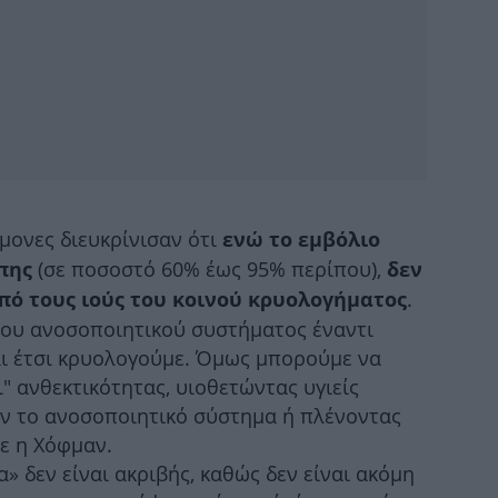
Π
Δυ
έρ
Πε
ο
ήμονες διευκρίνισαν ότι
ενώ το εμβόλιο
(σε ποσοστό 60% έως 95% περίπου),
πης
δεν
.
πό τους ιούς του κοινού κρυολογήματος
 του ανοσοποιητικού συστήματος έναντι
αι έτσι κρυολογούμε. Όμως μπορούμε να
" ανθεκτικότητας, υιοθετώντας υγιείς
ν το ανοσοποιητικό σύστημα ή πλένοντας
ρε η Χόφμαν.
» δεν είναι ακριβής, καθώς δεν είναι ακόμη
τρ