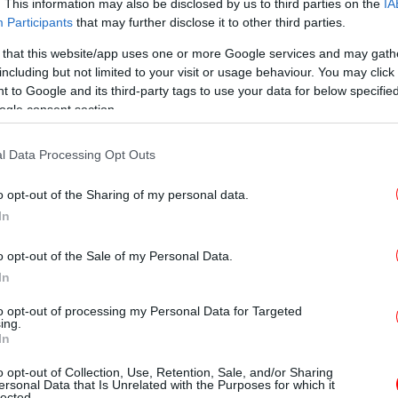
. This information may also be disclosed by us to third parties on the
IA
Participants
that may further disclose it to other third parties.
 that this website/app uses one or more Google services and may gath
Έχ
including but not limited to your visit or usage behaviour. You may click 
 to Google and its third-party tags to use your data for below specifi
ogle consent section.
τές, «
Π
η γρίπη και το κοινό κρυολόγημα
l Data Processing Opt Outs
». Η γρίπη προκαλείται από
τικά πράγματα
εί να εξελιχθεί πολύ σοβαρά, ακόμη και
o opt-out of the Sharing of my personal data.
ενώ το κρυολόγημα προκαλείται από
In
ετικούς και πιο αβλαβείς ιούς (ρινοϊούς,
Σ
o opt-out of the Sale of my Personal Data.
In
δεδομένη άποψη, το κοινό κρυολόγημα ποτέ
ραγματική γρίπη», σύμφωνα με τη δρα
to opt-out of processing my Personal Data for Targeted
ing.
 είναι μια λοίμωξη του ανώτερου
Η
In
που θεωρείται παγκοσμίως η συχνότερη
βαίνει δευτερογενής βακτηριακή λοίμωξη
o opt-out of Collection, Use, Retention, Sale, and/or Sharing
ersonal Data that Is Unrelated with the Purposes for which it
υ στο 8% των ασθενών, ενώ στη γρίπη
lected.