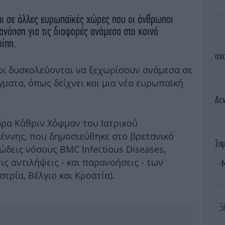
και σε άλλες ευρωπαϊκές χώρες που οι άνθρωποι
ανόηση για τις διαφορές ανάμεσα στο κοινό
ρίπη.
σχο
οι δυσκολεύονται να ξεχωρίσουν ανάμεσα σε
ματα, όπως δείχνει και μια νέα ευρωπαϊκή
Δεν
δρα Κάθριν Χόφμαν του Ιατρικού
έννης, που δημοσιεύθηκε στο βρετανικό
Σα
μώδεις νόσους BMC Infectious Diseases,
ις αντιλήψεις - και παρανοήσεις - των
-Μ
τρία, Βέλγιο και Κροατία).
Ξ