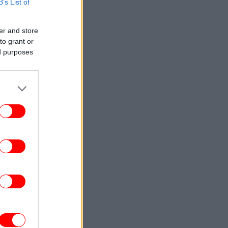
«αιώνια αγάπη»
B’s List of
ΓΥΝΑΙΚΑ
15:50
er and store
ασε 25 κιλά και εντυπωσιάζει -Ο Ράσελ
to grant or
Κρόου θυμίζει ξανά τον «Μονομάχο»
ed purposes
ΖΩΗ
15:48
οια ηθοποιός μετανιώνει που απέρριψε
τον ρόλο της Ντέμι Μουρ στην ταινία
«Αόρατος Εραστής»
ΕΛΛΑΔΑ
15:42
υναγερμός στη Χαλκίδα: Γυναίκα έπεσε
από τη γέφυρα - Μεταφέρθηκε στο
νοσοκομείο
ΖΩΗ
15:38
 υπερπολυτελής θαλαμηγός Deep Blue
στον Πόρο -«Σαρώνει» η Ελλάδα στον
θαλάσσιο τουρισμό πολυτελείας