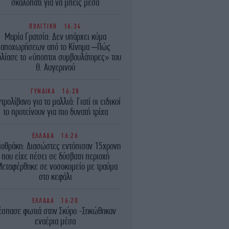
σκαλοπάτι για να μπεις μέσα
ΠΟΛΙΤΙΚΗ
16:34
Μαρία Γρατσία: Δεν υπάρχει κύμα
αποχωρήσεων από το Κίνημα –Πώς
λίασε το «ύποπτοι συμβουλάτορες» του
Θ. Αυγερινού
ΓΥΝΑΙΚΑ
16:28
τρολίβανο για τα μαλλιά: Γιατί οι ειδικοί
το προτείνουν για πιο δυνατή τρίχα
ΕΛΛΑΔΑ
16:26
μοθράκη: Διασώστες εντόπισαν 15χρονη
που είχε πέσει σε δύσβατη περιοχή
εταφέρθηκε σε νοσοκομείο με τραύμα
στο κεφάλι
ΕΛΛΑΔΑ
16:20
έσπασε φωτιά στην Σκύρο -Σηκώθηκαν
εναέρια μέσα