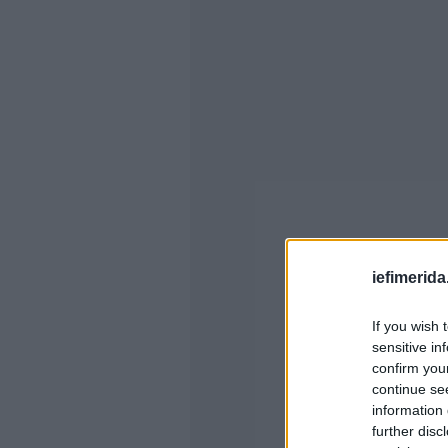
iefimerida
If you wish 
sensitive in
confirm you
continue se
information 
further disc