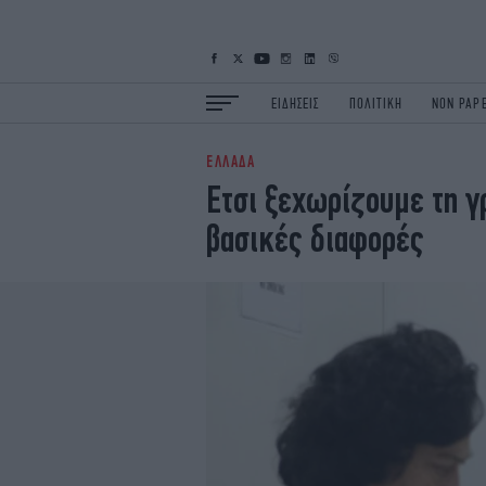
ΕΙΔΗΣΕΙΣ
ΠΟΛΙΤΙΚΗ
NON PAP
ΕΛΛΑΔΑ
ΕΙΔΗΣΕΙΣ
Π
Ετσι ξεχωρίζουμε τη γ
ΟΙΚΟΝΟΜΙΑ
Κ
βασικές διαφορές
ΖΩΗ
Σ
ΠΟΛΗ
S
ΤΕΧΝΟΛΟΓΙΑ
Υ
EURO
G
iOPINIONS
i
OSCARS
T
NEWSLETTER