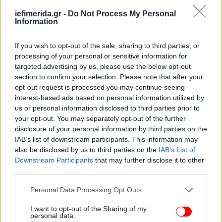
στους οποίους συμπεριλαμβάνονται και οι χώροι
παροχής υπηρεσιών Ίντερνετ, προβλέπεται
iefimerida.gr -
Do Not Process My Personal
Information
πρόστιμο 500 ευρώ ανά παράβαση, το οποίο
ανεβαίνει στα 600 ευρώ, εφόσον πρόκειται για
If you wish to opt-out of the sale, sharing to third parties, or
δημοτικά διαμερίσματα άνω των 2.000 κατοίκων. Η
processing of your personal or sensitive information for
ισχύουσα νομοθεσία προβλέπει, όμως, «καμπάνα»
targeted advertising by us, please use the below opt-out
50 ευρώ και στους… θεριακλήδες.
section to confirm your selection. Please note that after your
opt-out request is processed you may continue seeing
interest-based ads based on personal information utilized by
us or personal information disclosed to third parties prior to
your opt-out. You may separately opt-out of the further
disclosure of your personal information by third parties on the
IAB’s list of downstream participants. This information may
also be disclosed by us to third parties on the
IAB’s List of
Downstream Participants
that may further disclose it to other
third parties.
Please note that this website/app uses one or more Google
Personal Data Processing Opt Outs
services and may gather and store information including but
not limited to your visit or usage behaviour. You may click to
I want to opt-out of the Sharing of my
personal data.
grant or deny consent to Google and its third-party tags to