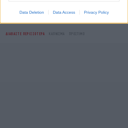
Δείτε όλες τις τελευταίες
Ειδήσεις
από την Ελλάδα και τον Κόσμο,
Data Deletion
Data Access
Privacy Policy
στο
ΔΙΑΒΑΣΤΕ ΠΕΡΙΣΣΟΤΕΡΑ
ΚΆΠΝΙΣΜΑ
ΠΡΌΣΤΙΜΟ