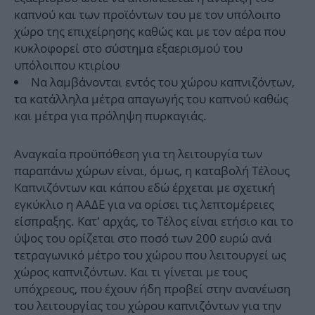
καπνού και των προϊόντων του με τον υπόλοιπο
χώρο της επιχείρησης καθώς και με τον αέρα που
κυκλοφορεί στο σύστημα εξαερισμού του
υπόλοιπου κτιρίου
Να λαμβάνονται εντός του χώρου καπνιζόντων,
τα κατάλληλα μέτρα απαγωγής του καπνού καθώς
και μέτρα για πρόληψη πυρκαγιάς.
Αναγκαία προϋπόθεση για τη λειτουργία των
παραπάνω χώρων είναι, όμως, η καταβολή Τέλους
Καπνιζόντων και κάπου εδώ έρχεται με σχετική
εγκύκλιο η ΑΑΔΕ για να ορίσει τις λεπτομέρειες
είσπραξης. Κατ’ αρχάς, το Τέλος είναι ετήσιο και το
ύψος του ορίζεται στο ποσό των 200 ευρώ ανά
τετραγωνικό μέτρο του χώρου που λειτουργεί ως
χώρος καπνιζόντων. Και τι γίνεται με τους
υπόχρεους, που έχουν ήδη προβεί στην ανανέωση
του λειτουργίας του χώρου καπνιζόντων για την