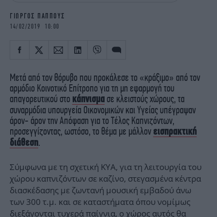
iBOOKS
ΖΩΔΙΑ
ΓΙΩΡΓΟΣ ΠΑΠΠΟΥΣ
OSCARS
THE OCEAN
14/02/2019 10:00
MEDIA
ELAMEFORA
NEWSLETTER
Μετά από τον θόρυβο που προκάλεσε το «κράξιμο» από τον
αρμόδιο Κοινοτικό Επίτροπο για τη μη εφαρμογή του
απαγορευτικού στο
κάπνισμα
σε κλειστούς χώρους, τα
συναρμόδια υπουργεία Οικονομικών και Υγείας υπέγραψαν
άρον- άρον την Απόφαση για το Τέλος Καπνιζόντων,
προσεγγίζοντας, ωστόσο, το θέμα με μάλλον
εισπρακτική
διάθεση
.
Σύμφωνα με τη σχετική ΚΥΑ, για τη λειτουργία του
χώρου καπνιζόντων σε καζίνο, στεγασμένα κέντρα
διασκέδασης με ζωντανή μουσική εμβαδού άνω
των 300 τ.μ. και σε καταστήματα όπου νομίμως
διεξάγονται τυχερά παίγνια, ο χώρος αυτός θα