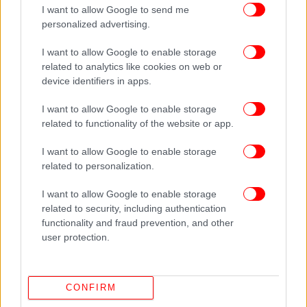
I want to allow Google to send me
Το πρόβλημα είναι ότι θα χαθεί η μπάλα, αν
personalized advertising.
περιμένει το υπουργείο Υγείας από τους
I want to allow Google to enable storage
εφοριακούς να βγάλουν το φίδι από την τρύπα,
related to analytics like cookies on web or
αναζητώντας τα έγγραφα καταβολής του Τέλους
device identifiers in apps.
Καπνιζόντων. Αρμόδια όργανα για τους ελέγχους
στην εφαρμογή της αντικαπνιστικής νομοθεσίας
I want to allow Google to enable storage
είναι κατά βάση οι Υγειονομικές Υπηρεσίες των
related to functionality of the website or app.
ΟΤΑ και η δημοτική αστυνομία κι αυτό σημαίνει
I want to allow Google to enable storage
πολύ απλά ότι βαίνοντας προς τις εκλογές για την
related to personalization.
Τοπική Αυτοδιοίκηση, θα ήταν μάλλον απίθανο να
δούμε ιδιαίτερη… ζέση για αντικαπνιστικούς
I want to allow Google to enable storage
ελέγχους…
related to security, including authentication
functionality and fraud prevention, and other
user protection.
Ακολουθήστε το
στο Google News
και μάθετε
CONFIRM
πρώτοι όλες τις ειδήσεις