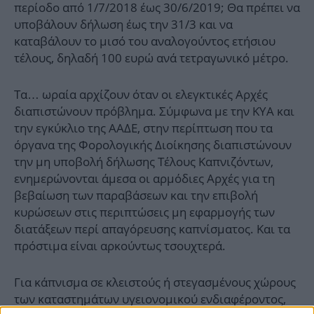
περίοδο από 1/7/2018 έως 30/6/2019; Θα πρέπει να
υποβάλουν δήλωση έως την 31/3 και να
καταβάλουν το μισό του αναλογούντος ετήσιου
τέλους, δηλαδή 100 ευρώ ανά τετραγωνικό μέτρο.
Τα… ωραία αρχίζουν όταν οι ελεγκτικές Αρχές
διαπιστώνουν πρόβλημα. Σύμφωνα με την ΚΥΑ και
την εγκύκλιο της ΑΑΔΕ, στην περίπτωση που τα
όργανα της Φορολογικής Διοίκησης διαπιστώνουν
την μη υποβολή δήλωσης Τέλους Καπνιζόντων,
ενημερώνονται άμεσα οι αρμόδιες Αρχές για τη
βεβαίωση των παραβάσεων και την επιβολή
κυρώσεων στις περιπτώσεις μη εφαρμογής των
διατάξεων περί απαγόρευσης καπνίσματος. Και τα
πρόστιμα είναι αρκούντως τσουχτερά.
Για κάπνισμα σε κλειστούς ή στεγασμένους χώρους
των καταστημάτων υγειονομικού ενδιαφέροντος,