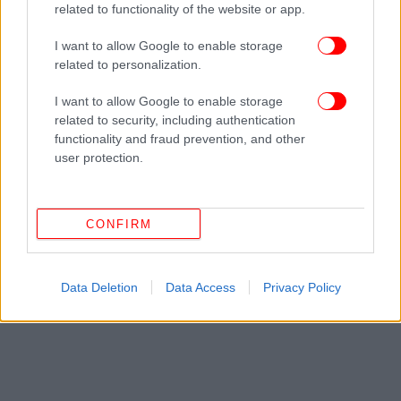
related to functionality of the website or app.
Ευελπίδων το 1979 και αποφοίτησε το 1983 ως
ανθυπολοχαγός του Πυροβολικού. Είναι απόφοιτος
I want to allow Google to enable storage
της Ανωτάτης Σχολής Πολέμου (ΑΣΠ) και της Σχολής
related to personalization.
Εθνικής Άμυνας (ΣΕΘΑ). Επίσης είναι απόφοιτος του
Προκεχωρημένου Τμήματος Αξιωματικών
I want to allow Google to enable storage
Πυροβολικού Μάχης του ΣΞ των ΗΠΑ στο Fort Sill.
related to security, including authentication
Διαθέτει μεταπτυχιακό τίτλο σπουδών στο
functionality and fraud prevention, and other
user protection.
αντικείμενο «Στρατηγική και Διπλωματία». Έχει
υπηρετήσει σε διάφορες Μονάδες ΠΒ Μάχης και Α/
Α ΠΒ σε θέσεις Διοικητού Πυροβολαρχίας,
Αξιωματικού Επιχειρήσεων και Διοικητού Μοίρας
CONFIRM
(συνολικά 12 χρόνια).
Data Deletion
Data Access
Privacy Policy