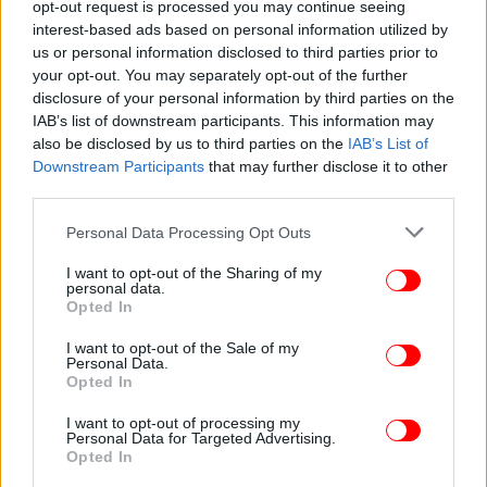
opt-out request is processed you may continue seeing
interest-based ads based on personal information utilized by
us or personal information disclosed to third parties prior to
your opt-out. You may separately opt-out of the further
disclosure of your personal information by third parties on the
IAB’s list of downstream participants. This information may
also be disclosed by us to third parties on the
IAB’s List of
Downstream Participants
that may further disclose it to other
third parties.
Please note that this website/app uses one or more Google
Personal Data Processing Opt Outs
services and may gather and store information including but
not limited to your visit or usage behaviour. You may click to
I want to opt-out of the Sharing of my
personal data.
grant or deny consent to Google and its third-party tags to
Opted In
use your data for below specified purposes in below Google
consent section.
I want to opt-out of the Sale of my
Personal Data.
Το ιατρικό ανακοινωθέν του Νοσοκομείου
Opted In
Αλεξανδρούπολης
I want to opt-out of processing my
Personal Data for Targeted Advertising.
Ιατρικό ανακοινωθέν σχετικά με τη νοσηλεία του
Opted In
Αρχηγού ΓΕΣ, στρατηγού Γιώργου Καμπά, εξέδωσε η