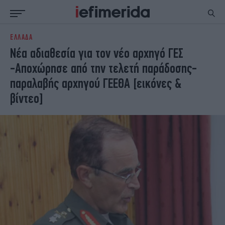
ΕΛΛΑΔΑ
ΕΙΔΗΣΕΙΣ
ΠΟΛΙΤΙΚΗ
Νέα αδιαθεσία για τον νέο αρχηγό ΓΕΣ
NON PAPER
ΕΛΛΑΔΑ
-Αποχώρησε από την τελετή παράδοσης-
ΟΙΚΟΝΟΜΙΑ
ΚΟΣΜΟΣ
παραλαβής αρχηγού ΓΕΕΘΑ [εικόνες &
ΠΟΛΙΤΙΣΜΟΣ
ΠΑΝΕΛΛΗΝΙΕΣ
βίντεο]
ΖΩΗ
ΣΠΟΡ
ΓΥΝΑΙΚΑ
ENGLISH EDITION
ΠΟΛΗ
STORIES
ΕΚΛΟΓΕΣ
TRAVEL
ΤΕΧΝΟΛΟΓΙΑ
ΥΓΕΙΑ
DESIGN
ΟΛΥΜΠΙΑΚΟΙ ΑΓΩΝΕΣ
EURO
GREEN
PODCAST
iAUTOKINITO
iOPINIONS
iGASTRONOMIE