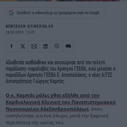
iBOOKS
ΖΩΔΙΑ
OSCARS
THE OCEAN
Πρόσθεσε το iefimerida.gr ως προτιμώμενη πηγή στη Google
MEDIA
ELAMEFORA
NEWSROOM IEFIMERIDA.GR
28/01/2019 13:07
NEWSLETTER
Αδιαθεσία αισθάνθηκε και αποχώρησε από την τελετή
παράδοσης-παραλαβής του Αρχηγού ΓΕΕΘΑ, ενώ μιλούσε ο
παραδίδων Αρχηγός ΓΕΕΘΑ Ε. Αποστολάκης, ο νέος Α/ΓΕΣ
Αντιστράτηγος Γιώργος Καμπάς.
Ο κ. Καμπάς μόλις χθες εξήλθε από την
Καρδιολογική Κλινική του Πανεπιστημιακού
, όπου
Νοσοκομείου Αλεξανδρουπόλεως
νοσηλεύτηκε για ένα 24ωρο, μετά την ξαφνική
περιπέτεια της υγείας του.