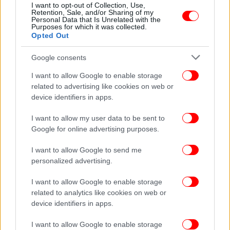
I want to opt-out of Collection, Use,
διοίκηση του Πανεπιστημιακού Γενικού
Retention, Sale, and/or Sharing of my
Personal Data that Is Unrelated with the
Νοσοκομείου Έβρου (Π.Γ.Ν.Ε.), στην
Purposes for which it was collected.
Αλεξανδρούπολη. Σύμφωνα με την εν λόγω
Opted Out
ανακοίνωση, ο αρχηγός ΓΕΣ προσήλθε στο Π.Γ.Ν.Ε.
Google consents
ξημερώματα Σαββάτου (1.00 π.μ.), λόγω καρδιακών
ενοχλήσεων. «Διενεργήθηκαν οι απαραίτητες
I want to allow Google to enable storage
εξετάσεις και η ενδεδειγμένη αγωγή από τους
related to advertising like cookies on web or
γιατρούς της Πανεπιστημιακής Καρδιολογικής
device identifiers in apps.
Κλινικής. Η κατάσταση της υγείας του ασθενούς δεν
I want to allow my user data to be sent to
εμπνέει καμία ανησυχία και αναμένεται να λάβει
Google for online advertising purposes.
εξιτήριο σύντομα», αναφέρει χαρακτηριστικά η
ανακοίνωση την οποία υπογράφει ο διοικητής του
I want to allow Google to send me
νοσηλευτικού ιδρύματος, Δημήτρης Αδαμίδης.
personalized advertising.
I want to allow Google to enable storage
Ποιός είναι ο νέος αρχηγός ΓΕΣ
related to analytics like cookies on web or
device identifiers in apps.
Ο αντιστράτηγος Γεώργιος Καμπάς γεννήθηκε το
1960 στην Αθήνα. Κατετάγη στη Στρατιωτική Σχολή
I want to allow Google to enable storage