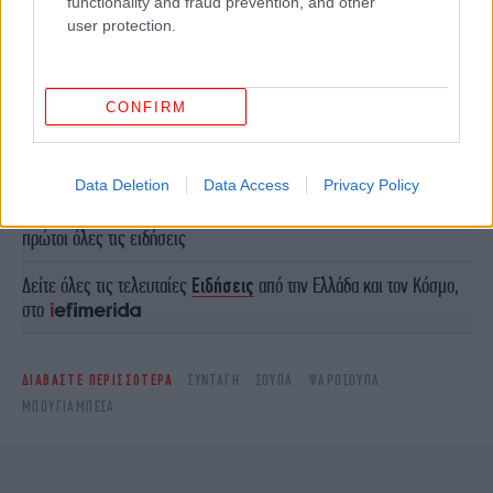
functionality and fraud prevention, and other
user protection.
CONFIRM
Data Deletion
Data Access
Privacy Policy
Ακολουθήστε το
στο Google News
και μάθετε
πρώτοι όλες τις ειδήσεις
Δείτε όλες τις τελευταίες
Ειδήσεις
από την Ελλάδα και τον Κόσμο,
στο
ΔΙΑΒΑΣΤΕ ΠΕΡΙΣΣΟΤΕΡΑ
ΣΥΝΤΑΓΉ
ΣΟΎΠΑ
ΨΑΡΌΣΟΥΠΑ
ΜΠΟΥΓΙΑΜΠΈΣΑ