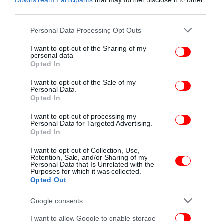
Downstream Participants
that may further disclose it to other
third parties.
Please note that this website/app uses one or more Google
Personal Data Processing Opt Outs
services and may gather and store information including but
not limited to your visit or usage behaviour. You may click to
I want to opt-out of the Sharing of my
personal data.
grant or deny consent to Google and its third-party tags to
Opted In
use your data for below specified purposes in below Google
consent section.
I want to opt-out of the Sale of my
Personal Data.
Opted In
I want to opt-out of processing my
Personal Data for Targeted Advertising.
Opted In
I want to opt-out of Collection, Use,
Retention, Sale, and/or Sharing of my
Personal Data that Is Unrelated with the
Purposes for which it was collected.
Opted Out
Google consents
I want to allow Google to enable storage