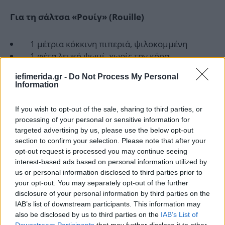
Για τη σάλτσα «Ρουίγ» (Rouille)
1 µέτρια κόκκινη πιπεριά, ψιλοκοµµένη
1 φέτα λευκό ψωµί, χωρίς την κόρα
1/3 κουτ. γλυκού τσίλι, σε σκόνη
iefimerida.gr -
Do Not Process My Personal
2 σκελίδες σκόρδου
Information
1 κρόκος αυγού
80 ml ελαιόλαδο
If you wish to opt-out of the sale, sharing to third parties, or
processing of your personal or sensitive information for
Βάζουµε την πιπεριά, το τσίλι, το ψωµί, το σκόρδο
targeted advertising by us, please use the below opt-out
section to confirm your selection. Please note that after your
και τον κρόκο του αυγού στο µπέντερ και τα
opt-out request is processed you may continue seeing
χτυπάµε µέχρι να πολτοποιηθούν. Προσθέτουµε
interest-based ads based on personal information utilized by
σταδιακά το λάδι σε λεπτή ροή και συνεχίζουµε το
us or personal information disclosed to third parties prior to
χτύπηµα µέχρι να σχηµατιστεί µια σάλτσα σαν
your opt-out. You may separately opt-out of the further
πηχτή µαγιονέζα. Σκεπάζουµε και βάζουµε στο
disclosure of your personal information by third parties on the
ψυγείο τη «ρουίγ» µέχρι να τη χρειαστούµε.
IAB’s list of downstream participants. This information may
also be disclosed by us to third parties on the
IAB’s List of