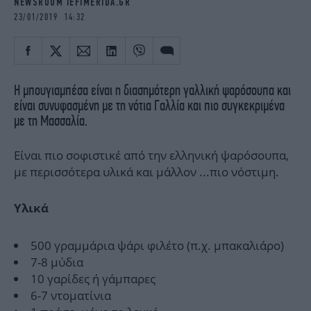
NEWSROOM IEFIMERIDA.GR
iBOOKS
ΖΩΔΙΑ
23/01/2019 14:32
OSCARS
THE OCEAN
MEDIA
ELAMEFORA
NEWSLETTER
Η µπουγιαµπέσα είναι η διασηµότερη γαλλική ψαρόσουπα και
είναι συνυφασµένη µε τη νότια Γαλλία και πιο συγκεκριµένα
µε τη Μασσαλία.
Είναι πιο σοφιστικέ από την ελληνική ψαρόσουπα,
με περισσότερα υλικά και μάλλον ...πιο νόστιμη.
Υλικά
500 γραμμάρια ψάρι φιλέτο (π.χ. μπακαλιάρο)
7-8 μύδια
10 γαρίδες ή γάμπαρες
6-7 ντοματίνια