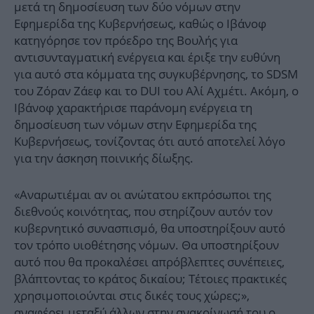
μετά τη δημοσίευση των δύο νόμων στην
Εφημερίδα της Κυβερνήσεως, καθώς ο Ιβάνοφ
κατηγόρησε τον πρόεδρο της Βουλής για
αντισυνταγματική ενέργεια και έριξε την ευθύνη
για αυτό στα κόμματα της συγκυβέρνησης, το SDSM
του Ζόραν Ζάεφ και το DUI του Αλί Αχμέτι. Ακόμη, ο
Ιβάνοφ χαρακτήρισε παράνομη ενέργεια τη
δημοσίευση των νόμων στην Εφημερίδα της
Κυβερνήσεως, τονίζοντας ότι αυτό αποτελεί λόγο
για την άσκηση ποινικής δίωξης.
«Αναρωτιέμαι αν οι ανώτατου εκπρόσωποι της
διεθνούς κοινότητας, που στηρίζουν αυτόν τον
κυβερνητικό συνασπισμό, θα υποστηρίξουν αυτό
τον τρόπο υιοθέτησης νόμων. Θα υποστηρίξουν
αυτό που θα προκαλέσει απρόβλεπτες συνέπειες,
βλάπτοντας το κράτος δικαίου; Τέτοιες πρακτικές
χρησιμοποιούνται στις δικές τους χώρες;»,
αναφέρει μεταξύ άλλων στην ανακοίνωσή του ο