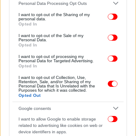
Please note that this website/app uses one or more Google
Personal Data Processing Opt Outs
services and may gather and store information including but
not limited to your visit or usage behaviour. You may click to
I want to opt-out of the Sharing of my
personal data.
grant or deny consent to Google and its third-party tags to
Opted In
use your data for below specified purposes in below Google
consent section.
I want to opt-out of the Sale of my
Personal Data.
Opted In
I want to opt-out of processing my
Personal Data for Targeted Advertising.
Opted In
I want to opt-out of Collection, Use,
Retention, Sale, and/or Sharing of my
Personal Data that Is Unrelated with the
Purposes for which it was collected.
Opted Out
Το SDSM και ο Τζαφέρι απάντησαν κατηγορώντας
Google consents
τον Ιβάνοφ ότι εκείνος παραβίασε το Σύνταγμα,
I want to allow Google to enable storage
όταν αρνήθηκε να υπογράψει τα προεδρικά
related to advertising like cookies on web or
διατάγματα για τους δύο νόμους. Παράλληλα
device identifiers in apps.