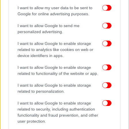
υποστήριξαν ότι ήταν καθόλα νόμιμη και
συνταγματική η δημοσίευση των δύο νόμων με την
I want to allow my user data to be sent to
Google for online advertising purposes.
υπογραφή του προέδρου της Βουλής.
I want to allow Google to send me
personalized advertising.
Ακολουθήστε το
στο Google News
και μάθετε
πρώτοι όλες τις ειδήσεις
I want to allow Google to enable storage
related to analytics like cookies on web or
Δείτε όλες τις τελευταίες
Ειδήσεις
από την Ελλάδα και τον Κόσμο,
device identifiers in apps.
στο
I want to allow Google to enable storage
related to functionality of the website or app.
ΔΙΑΒΑΣΤΕ ΠΕΡΙΣΣΟΤΕΡΑ
ΓΚΙΌΡΓΚΙ ΙΒΆΝΟΦ
ΣΥΜΦΩΝΙΑ ΤΩΝ ΠΡΕΣΠΩΝ
I want to allow Google to enable storage
related to personalization.
I want to allow Google to enable storage
related to security, including authentication
functionality and fraud prevention, and other
user protection.