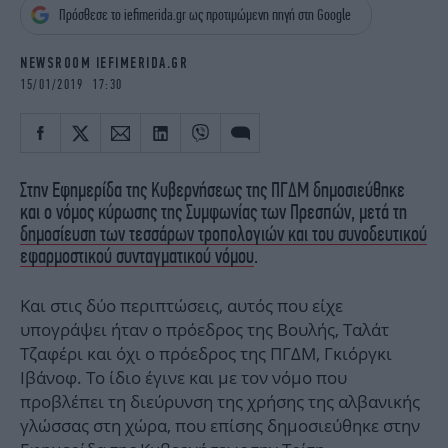
iBOOKS
ΖΩΔΙΑ
Πρόσθεσε το iefimerida.gr ως προτιμώμενη πηγή στη Google
OSCARS
THE OCEAN
NEWSROOM IEFIMERIDA.GR
MEDIA
ELAMEFORA
15/01/2019 17:30
NEWSLETTER
Στην Εφημερίδα της Κυβερνήσεως της ΠΓΔΜ δημοσιεύθηκε
και ο νόμος κύρωσης της Συμφωνίας των Πρεσπών, μετά τη
δημοσίευση των τεσσάρων τροπολογιών και του συνοδευτικού
εφαρμοστικού συνταγματικού νόμου
.
Και στις δύο περιπτώσεις, αυτός που είχε
υπογράψει ήταν ο πρόεδρος της Βουλής, Ταλάτ
Τζαφέρι και όχι ο πρόεδρος της ΠΓΔΜ, Γκιόργκι
Ιβάνοφ. Το ίδιο έγινε και με τον νόμο που
προβλέπει τη διεύρυνση της χρήσης της αλβανικής
γλώσσας στη χώρα, που επίσης δημοσιεύθηκε στην