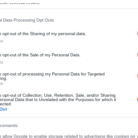
ogle consent section.
το Google News
και μάθετε πρώτοι όλες τις ειδήσεις
l Data Processing Opt Outs
ς
από την Ελλάδα και τον Κόσμο, στο
ΙΣ
o opt-out of the Sharing of my personal data.
τω
In
ΦΟΡΊΑΣ
ΠΑΡΆΤΑΣΗ
ΥΠΟΥΡΓΕΊΟ ΟΙΚΟΝΟΜΙΚΏΝ
o opt-out of the Sale of my Personal Data.
In
Υπ.
to opt-out of processing my Personal Data for Targeted
ing.
In
o opt-out of Collection, Use, Retention, Sale, and/or Sharing
Φ
ersonal Data that Is Unrelated with the Purposes for which it
έκ
lected.
απ
Out
consents
Το
o allow Google to enable storage related to advertising like cookies on