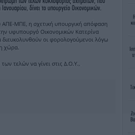
 πληρωμή των τελών κυκλοφορίας οχημάτων, που
η Ιανουαρίου, δίνει το υπουργείο Οικονομικών.
Η
κο
 ΑΠΕ-ΜΠΕ, η σχετική υπουργική απόφαση
 την υφυπουργό Οικονομικών Κατερίνα
α διευκολυνθούν οι φορολογούμενοι λόγω
η χώρα.
Ισ
τ
ων τελών να γίνει στις Δ.Ο.Υ..
Το
Ζο
Βα