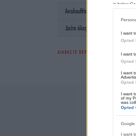
in below Go
σ
Ακολουθήστε το
Persona
Ειδήσει
Δείτε όλες τις τελευταίες
I want t
Opted 
ΔΙΑΒΑΣΤΕ ΠΕΡΙΣΣΟΤΕΡΑ
ΤΈΛΗ ΚΥΚΛΟ
I want t
Opted 
I want 
Advertis
Opted 
I want t
of my P
was col
Opted 
Google 
I want t