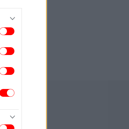
συνδυάζει εκρηκτικές επιδόσεις με
μοναδική πολυτέλεια
ΥΓΕΙΑ
17:20
Α: Ζητά εντατικοποίηση των μέτρων κατά
ν κουνουπιών λόγω της εξάπλωσης του
ιού του Δυτικού Νείλου
ΕΛΛΑΔΑ
17:16
 Παιδείας: Στεγαστικό επίδομα σε 1.120
φοιτητές σε Βόλο, Λάρισα, Τρίκαλα,
Καρδίτσα και Λαμία
ΕΛΛΑΔΑ
17:11
ωτιά στην Αττικοβοιωτία: Το 55% της
τασης κάηκε σε δύο βράδια -Οι φλόγες
ελευθέρωσαν ενέργεια ίση με 6 βόμβες
Χιροσίμα
ΣΠΟΡ
17:08
υρκικά ΜΜΕ: «Η Γαλατασαράι κατέθεσε