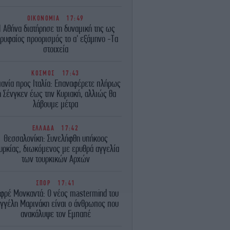
ΟΙΚΟΝΟΜΙΑ
17:49
 Αθήνα διατήρησε τη δυναμική της ως
ρυφαίος προορισμός το α' εξάμηνο -Τα
στοιχεία
ΚΟΣΜΟΣ
17:43
πανία προς Ιταλία: Επαναφέρετε πλήρως
η Σένγκεν έως την Κυριακή, αλλιώς θα
λάβουμε μέτρα
ΕΛΛΑΔΑ
17:42
Θεσσαλονίκη: Συνελήφθη υπήκοος
υρκίας, διωκόμενος με ερυθρά αγγελία
των τουρκικών Αρχών
ΣΠΟΡ
17:41
φρέ Μονκαντά: O νέος mastermind του
γγέλη Μαρινάκη είναι ο άνθρωπος που
ανακάλυψε τον Εμπαπέ