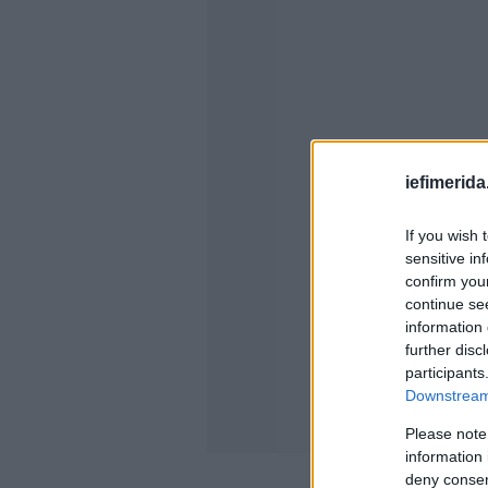
iefimerida
If you wish 
sensitive in
confirm you
continue se
information 
further disc
participants
Downstream 
Please note
information 
deny consent