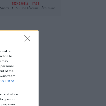
ΤΕΧΝΟΛΟΓΙΑ
17:38
 Sports FC 27: Όσα ξέρουμε μέχρι τώρα
για το πολυαναμενόμενο video game
ΖΩΗ
17:34
Στην Κεφαλονιά η Ελένη Μενεγάκη
-Απόλαυσε εκλεκτούς μεζέδες σε
εστιατόριο του νησιού [βίντεο]
GREEN
17:28
sonal or
 Εύβοια: Από το «σεληνιακό» τοπίο των
ection to
γκαταλελειμμένων μεταλλείων, σε ένα
ou may
αταπράσινο οικοσύστημα με 14 λίμνες
 personal
-Δείτε εικόνες
out of the
 downstream
ΕΛΛΑΔΑ
17:27
B’s List of
αλκιδική: Νεκρός 68χρονος λουόμενος
στην παραλία της Ποτίδαιας
er and store
to grant or
ΑΥΤΟΚΙΝΗΤΟ
17:25
ed purposes
Zeekr 7GT: Το νέο ηλεκτρικό GT που