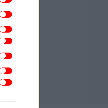
όταση στον ΠΑΟΚ για Κωνσταντέλια με
δανεισμό και οψιόν αγοράς»
ΖΩΗ
17:07
Ο Κριστιάνο Ρονάλντο επιδεικνύει την
ντυπωσιακή συλλογή υπεραυτοκινήτων
του -Όλα πανάκριβα
ΖΩΗ
17:03
Μαρία Μενούνος αποθεώνει την Ελλάδα:
«Ταξίδι που δεν θα ξεχάσω ποτέ» -Το
μπικίνι στα χρώματα της ελληνικής
σημαίας
ΚΟΣΜΟΣ
17:02
εδόν 100 νεκροί από τις πλημμύρες στη
ορειοανατολική Ινδία -Προελαύνουν οι
μουσώνες
ΠΟΛΙΤΙΣΜΟΣ
17:01
 «Οδύσσεια» αποδεικνύει ότι το κοινό