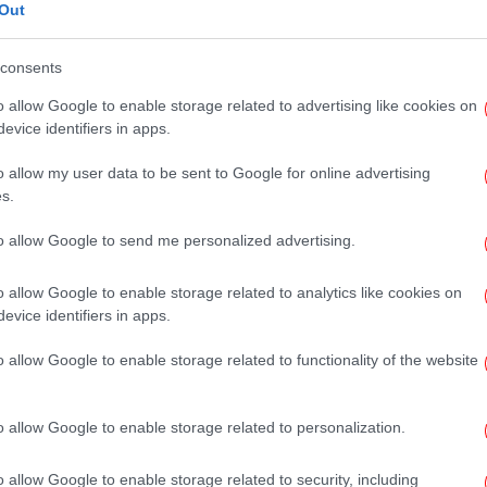
Out
ρεση του αναλογούντος φόρου και άλλων
αρύνουν τον αμειβόμενο με παραστατικό
κα
consents
αποδίδονται στον ΕΦΚΑ από τον εκδότη
ς εργάσιμης ημέρας του επόμενου μήνα της
o allow Google to enable storage related to advertising like cookies on
evice identifiers in apps.
Μπ
ΕΦΚΑ, αν δεν υπάρχει σύμβαση εργασίας,
το
o allow my user data to be sent to Google for online advertising
κο της καθαρής αξίας του παραστατικού δια
s.
τον εκάστοτε κατώτατο βασικό μισθό άγαμου
Στην περίπτωση που υπάρχει σύμβαση
to allow Google to send me personalized advertising.
Β
θμό ημέρας ή ημερών απασχόλησης μέχρι 1
Νε
o allow Google to enable storage related to analytics like cookies on
λισης, ως χρόνος ασφάλισης λαμβάνεται η
συμ
evice identifiers in apps.
νται στη σύμβαση ανεξαρτήτως της διάρκειας
o allow Google to enable storage related to functionality of the website
Vo
o allow Google to enable storage related to personalization.
το Google News
και μάθετε πρώτοι όλες τις ειδήσεις
o allow Google to enable storage related to security, including