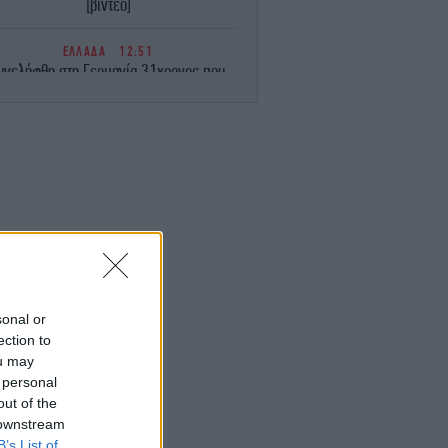
[βίντεο]
ΕΛΛΑΔΑ
12:51
υνελήφθη στη Γερμανία 31χρονος που
ρεται να εμπλέκεται στη δολοφονία του
Ζαμπούνη
TRAVEL
12:50
λότος αποκαλύπτει το μεγαλύτερο λάθος
 κάνουν οι επιβάτες πριν από μια πτήση
ΟΙΚΟΝΟΜΙΑ
12:47
ΕΛΣΤΑΤ: Στο 3,4% ο πληθωρισμός τον
λιο - Έριξε ταχύτητα κατά μία μονάδα σε
σχέση με τον Ιούνιο
sonal or
ection to
ΓΥΝΑΙΚΑ
12:38
ou may
Η Μαίρη Συνατσάκη δοκιμάζει ένα νέο
 personal
είδος γυμναστικής λίγο πριν τα 42 -Η
out of the
απαιτητική προπόνηση [εικόνα]
 downstream
B’s List of