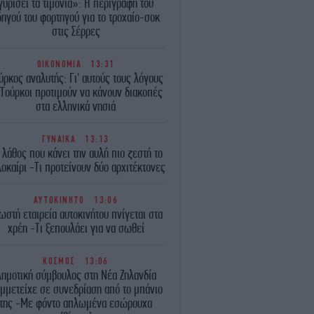
γυρίσει τα τιμόνια»: Η περιγραφή του
δηγού του φορτηγού για το τροχαίο-σοκ
στις Σέρρες
ΟΙΚΟΝΟΜΙΑ
13:31
ύρκος αναλυτής: Γι' αυτούς τους λόγους
 Τούρκοι προτιμούν να κάνουν διακοπές
στα ελληνικά νησιά
ΓΥΝΑΙΚΑ
13:13
 λάθος που κάνει την αυλή πιο ζεστή το
οκαίρι -Τι προτείνουν δύο αρχιτέκτονες
ΑΥΤΟΚΙΝΗΤΟ
13:06
ωστή εταιρεία αυτοκινήτου πνίγεται στα
χρέη -Τι ξεπουλάει για να σωθεί
ΚΟΣΜΟΣ
13:06
Δημοτική σύμβουλος στη Νέα Ζηλανδία
μμετείχε σε συνεδρίαση από το μπάνιο
της -Με φόντο απλωμένα εσώρουχα