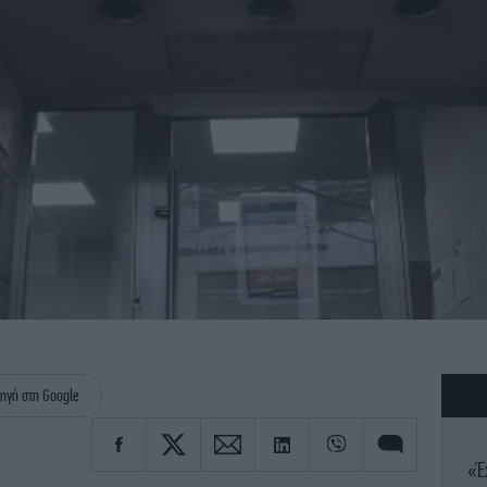
ηγή στη Google
«Έ