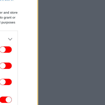
ΕΛΛΑΔΑ
12:38
«Φεύγω με την καρδιά γεμάτη
υγνωμοσύνη»: Ολοκληρώθηκε η θητεία
er and store
υ πρέσβη του Ισραήλ στην Ελλάδα, Νόαμ
to grant or
Κατζ
ed purposes
ΚΟΣΜΟΣ
12:35
πρώτοι Ευρωπαίοι έκρυβαν ένα σκοτεινό
μυστικό: Απολιθώματα στην Ισπανία
οκαλύπτουν ίχνη κανιβαλισμού πριν από
850.000 χρόνια
ΣΠΟΡ
12:33
 Ιβάν Τόνεϊ κατηγορείται για πρόκληση
ωματικής βλάβης μετά από περιστατικό
σε νυχτερινό μαγαζί
ΥΓΕΙΑ
12:23
ρδιοπαθείς και καλοκαίρι: Διακοπές με
ασφάλεια