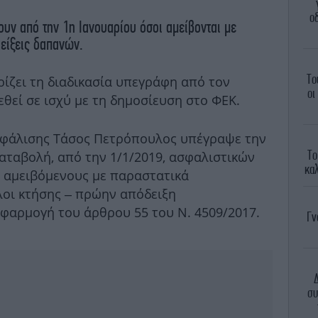
ο
υν από την 1η Ιανουαρίου όσοι αμείβονται με
δείξεις δαπανών.
Το
ίζει τη διαδικασία υπεγράφη από τον
οι
θεί σε ισχύ με τη δημοσίευση στο ΦΕΚ.
φάλισης Τάσος Πετρόπουλος υπέγραψε την
Το
αταβολή, από την 1/1/2019, ασφαλιστικών
καλ
 αμειβόμενους με παραστατικά
οι κτήσης – πρώην απόδειξη
εφαρμογή του άρθρου 55 του Ν. 4509/2017.
Γν
συ