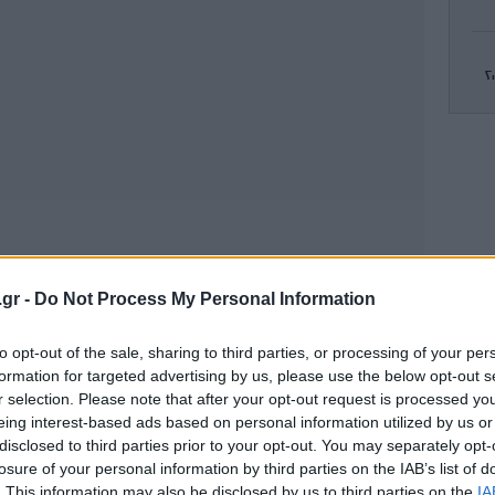
Σ
φέ
Πι
που
.gr -
Do Not Process My Personal Information
Ιού
to opt-out of the sale, sharing to third parties, or processing of your per
formation for targeted advertising by us, please use the below opt-out s
r selection. Please note that after your opt-out request is processed y
eing interest-based ads based on personal information utilized by us or
disclosed to third parties prior to your opt-out. You may separately opt-
losure of your personal information by third parties on the IAB’s list of
. This information may also be disclosed by us to third parties on the
IA