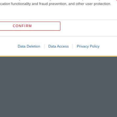
Α
ς
από την Ελλάδα και τον Κόσμο, στο
cation functionality and fraud prevention, and other user protection.
πά
Βο
ΔΑΠΑΝΏΝ
ΑΣΦΑΛΙΣΤΙΚΈΣ ΕΙΣΦΟΡΈΣ
ΕΦΚΑ
CONFIRM
κα
Data Deletion
Data Access
Privacy Policy
μή
Σκη