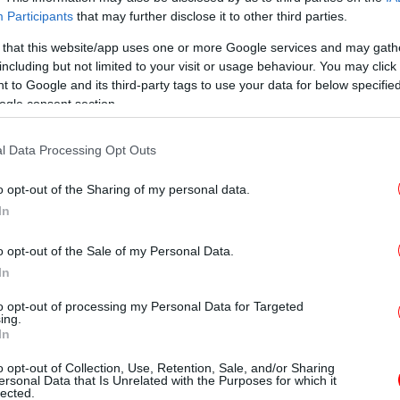
Participants
that may further disclose it to other third parties.
ε
 that this website/app uses one or more Google services and may gath
το
including but not limited to your visit or usage behaviour. You may click 
 to Google and its third-party tags to use your data for below specifi
α θα τεθεί σε ισχύ ταυτόχρονα με τη
ogle consent section.
ι τέλος στην πολυνομία, στις αμφισβητήσεις
Οι 
αρελθόντος σχετικά με την ασφάλιση των
l Data Processing Opt Outs
ε παραστατικά παρεχόμενων υπηρεσιών
απ
γραφής και ασφάλισής τους στον ΕΦΚΑ,
o opt-out of the Sharing of my personal data.
σίας σε σχετική ανακοίνωσή του.
In
o opt-out of the Sale of my Personal Data.
Ο
αση:
σ
In
to opt-out of processing my Personal Data for Targeted
τατικά παρεχόμενων υπηρεσιών – πωλήσεων
ing.
In
ν από την έκδοση του παραστατικού.
Κα
ορίζεται σε 13,33% για κύρια σύνταξη και
o opt-out of Collection, Use, Retention, Sale, and/or Sharing
ersonal Data that Is Unrelated with the Purposes for which it
λψη επί της καθαρής αξίας του
lected.