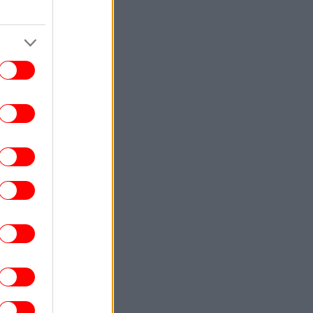
ΠΟΛΙΤΙΣΜΟΣ
12:19
Apos: Ο διεθνώς αναγνωρισμένος
λλιτέχνης ζωγραφίζει για την Πάτμο, το
νησί της Αποκάλυψης [εικόνες]
ΣΠΟΡ
12:17
αρτσελόνα μεταγραφές: Συμφώνησε με
ν Ρόδρι και ξεκινάει διαπραγματεύσεις
με τη Μάντσεστερ Σίτι
ΥΓΕΙΑ
12:10
ασιλακόπουλος για τον ιό του Δυτικού
ίλου: Στο «κόκκινο» η Αττική φέτος -Τα
πτώματα που πρέπει να μας οδηγήσουν
στον γιατρό
ΑΥΤΟΚΙΝΗΤΟ
12:03
lvo XC60 χωρίς επιτόκιο και με μηνιαία
δόση από 380 ευρώ
ΕΛΛΑΔΑ
11:58