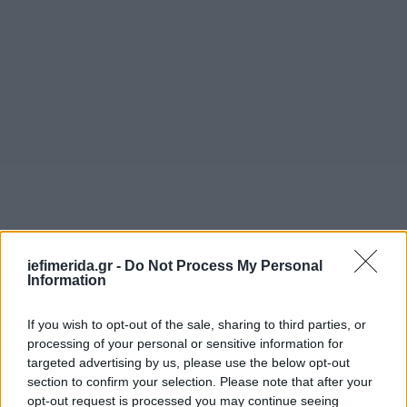
iefimerida.gr -
Do Not Process My Personal
Information
Οι αρχές περιμένουν τα αποτελέσματα της άρσης
απορρήτου και στο Messenger, καθώς εκεί θα
If you wish to opt-out of the sale, sharing to third parties, or
πρέπει να υπάρχουν γραπτά μηνύματα που θα
processing of your personal or sensitive information for
ρίξουν περισσότερο φως στην υπόθεση που
targeted advertising by us, please use the below opt-out
απασχολεί το πανελλήνιο τις τελευταίες εβδομάδες.
section to confirm your selection. Please note that after your
opt-out request is processed you may continue seeing