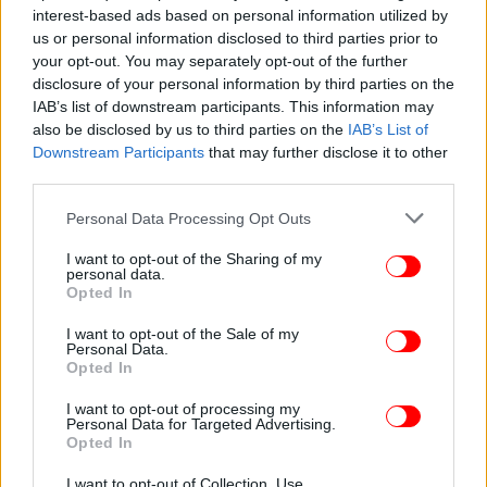
interest-based ads based on personal information utilized by
Ακολουθήστε το
στο Google News
και μάθετε
us or personal information disclosed to third parties prior to
πρώτοι όλες τις ειδήσεις
your opt-out. You may separately opt-out of the further
disclosure of your personal information by third parties on the
Δείτε όλες τις τελευταίες
Ειδήσεις
από την Ελλάδα και τον Κόσμο,
IAB’s list of downstream participants. This information may
στο
also be disclosed by us to third parties on the
IAB’s List of
Downstream Participants
that may further disclose it to other
third parties.
ΔΙΑΒΑΣΤΕ ΠΕΡΙΣΣΟΤΕΡΑ
ΕΛΈΝΗ ΤΟΠΑΛΟΎΔΗ
ΆΡΣΗ ΤΗΛΕΦΩΝΙΚΟΎ
Please note that this website/app uses one or more Google
Personal Data Processing Opt Outs
ΑΠΟΡΡΉΤΟΥ
ΈΓΚΛΗΜΑ ΣΤΗ ΡΌΔΟ
ΡΌΔΟΣ
ΕΛ.ΑΣ.
services and may gather and store information including but
not limited to your visit or usage behaviour. You may click to
I want to opt-out of the Sharing of my
personal data.
grant or deny consent to Google and its third-party tags to
Opted In
use your data for below specified purposes in below Google
consent section.
I want to opt-out of the Sale of my
Personal Data.
Opted In
I want to opt-out of processing my
Personal Data for Targeted Advertising.
Opted In
I want to opt-out of Collection, Use,