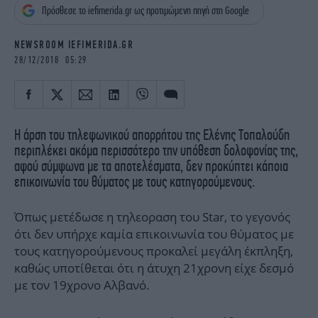
iBOOKS
ΖΩΔΙΑ
Πρόσθεσε το iefimerida.gr ως προτιμώμενη πηγή στη Google
OSCARS
THE OCEAN
NEWSROOM IEFIMERIDA.GR
MEDIA
ELAMEFORA
28/12/2018 05:29
NEWSLETTER
H άρση του τηλεφωνικού απορρήτου της Ελένης Τοπαλούδη
περιπλέκει ακόμα περισσότερο την υπόθεση δολοφονίας της,
αφού σύμφωνα με τα αποτελέσματα, δεν προκύπτει κάποια
επικοινωνία του θύματος με τους κατηγορούμενους.
Όπως μετέδωσε η τηλεοραση του Star, το γεγονός
ότι δεν υπήρχε καμία επικοινωνία του θύματος με
τους κατηγορούμενους προκαλεί μεγάλη έκπληξη,
καθώς υποτίθεται ότι η άτυχη 21χρονη είχε δεσμό
με τον 19χρονο Αλβανό.