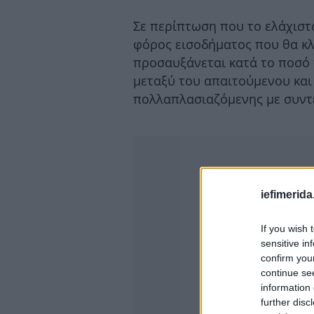
Σε περίπτωση που το ελάχιστ
φόρος εισοδήματος που θα κ
προσαυξάνεται κατά το ποσό 
μεταξύ του απαιτούμενου και
πολλαπλασιαζόμενης με συντ
iefimerida
If you wish 
sensitive in
confirm you
continue se
information 
further disc