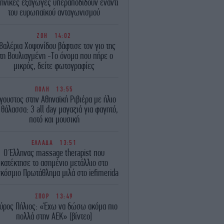
ηνικές εξαγωγές υπεραποδίδουν έναντι
του ευρωπαϊκού ανταγωνισμού
ΖΩΗ
14:02
Βαλέρια Χοψονίδου βάφτισε τον γιο της
τη Βουλιαγμένη -Το όνομα που πήρε ο
μικρός, δείτε φωτογραφίες
ΠΟΛΗ
13:55
γουστος στην Αθηναϊκή Ριβιέρα με ήλιο
 θάλασσα: 3 all day μαγαζιά για φαγητό,
ποτό και μουσική
ΕΛΛΑΔΑ
13:51
Ο Έλληνας massage therapist που
κατέκτησε το ασημένιο μετάλλιο στο
κόσμιο Πρωτάθλημα μιλά στο iefimerida
ΣΠΟΡ
13:49
αύρος Πήλιος: «Έχω να δώσω ακόμα πιο
πολλά στην ΑΕΚ» [βίντεο]