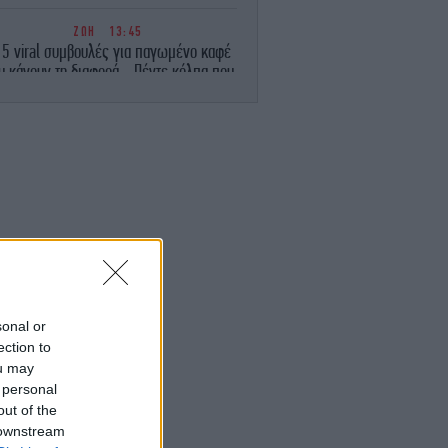
ΖΩΗ
13:45
 5 viral συμβουλές για παγωμένο καφέ
υ κάνουν τη διαφορά - Πέντε κόλπα που
 απογειώσουν τον παγωμένο καφέ σας
ΖΩΗ
13:42
αέρας» στα σακουλάκια με τα πατατάκια
δεν είναι αέρας -Τι περιέχουν στην
πραγματικότητα
ΕΛΛΑΔΑ
13:40
Καταγγελία για επίθεση στον «Ερυθρό
Σταυρό»: Ασθενής ξυκοκόπησε
νοσηλεύτρια
sonal or
ection to
ΚΟΣΜΟΣ
13:34
ou may
ίνα: Ο τυφώνας Dolphin αναμένεται να
 personal
πλήξει την ανατολική ακτή με
καταρρακτώδεις βροχοπτώσεις και
out of the
ισχυρούς ανέμους
 downstream