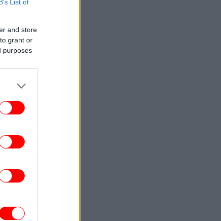
B’s List of
ΕΛΛΑΔΑ
13:32
νιά: Συνελήφθη 52χρονος για ναρκωτικά
er and store
to grant or
GASTRONOMIE
13:25
ed purposes
Επισκεφθήκαμε το θρυλικό Demel στη
ιέννη: Η ιστορία και η διάσημη διαμάχη
για τη Sachertorte -Τι δοκιμάσαμε
ΓΥΝΑΙΚΑ
13:21
ints παντού: 5 ιδιαίτερα κομμάτια από τη
νεά συλλογή των Zara που βάζουν τα
φουλάρια στο επίκεντρο
ΖΩΗ
13:16
τιαξε «ελληνικό χωριό» στον κήπο του
την Ελβετία -Με πλακόστρωτα σοκάκια,
σπίτια με μπλε παντζούρια και μπαρ
ΕΛΛΑΔΑ
13:10
χυροί άνεμοι έως 9 μποφόρ τη Δευτέρα: