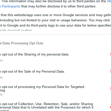
. This information may also be disclosed by us to third parties on the
IA
Participants
that may further disclose it to other third parties.
Χα
 that this website/app uses one or more Google services and may gath
including but not limited to your visit or usage behaviour. You may click 
 to Google and its third-party tags to use your data for below specifi
ogle consent section.
Β
l Data Processing Opt Outs
o opt-out of the Sharing of my personal data.
Pr
In
o opt-out of the Sale of my Personal Data.
In
Έφ
σ
to opt-out of processing my Personal Data for Targeted
ing.
In
εριλαμβάνει τα είδη του σούπερ μάρκετ, τους
o opt-out of Collection, Use, Retention, Sale, and/or Sharing
εύμα, ύδρευση, σταθερή και κινητή
ersonal Data that Is Unrelated with the Purposes for which it
Ισ
lected.