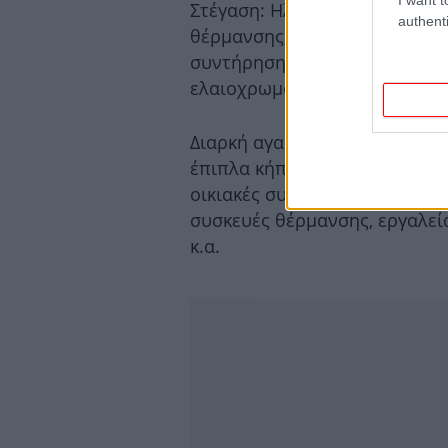
Στέγαση: Ηλεκτρικό ρεύμα, ύδ
authenti
θέρμανσης, αποχέτευση, κοινό
συντήρηση κατοικία, εργασίες
ελαιοχρωματιστή, υπηρεσίες 
Διαρκή αγαθά, είδη νοικοκυριο
έπιπλα κήπου, φωτιστικά, χαλ
οικιακές συσκευές, ψυγεία, πλ
συσκευές θέρμανσης, εργαλεί
κ.α.