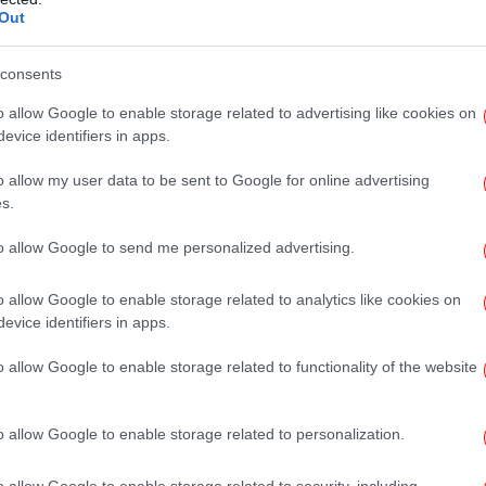
ιο θέρμανσης, κοινόχρηστα, ασφάλιστρα
Out
κιών, ανταλλακτικά αυτοκινήτων
Πρ
consents
αποδείξεις που εξασφαλίζουν για τους
o allow Google to enable storage related to advertising like cookies on
και αγρότες την έκπτωση φόρου
Ε
evice identifiers in apps.
νη
η
o allow my user data to be sent to Google for online advertising
s.
οτά: Ψωμί, δημητριακά, ρύζι, ζυμαρικά,
κτοκομικά, έλαια, φρούτα, λαχανικά,
to allow Google to send me personalized advertising.
μοί, νερό, αναψυκτικά κλπ.
Για
B
o allow Google to enable storage related to analytics like cookies on
 Αλκοολούχα, οινοπνευματώδη ποτά, κρασιά,
evice identifiers in apps.
ρα, πουράκια.
o allow Google to enable storage related to functionality of the website
Π
Πίρ
α, ενδύματα, καθαρισμός και μεταποίηση
o allow Google to enable storage related to personalization.
ιορθώσεις υποδημάτων.
o allow Google to enable storage related to security, including