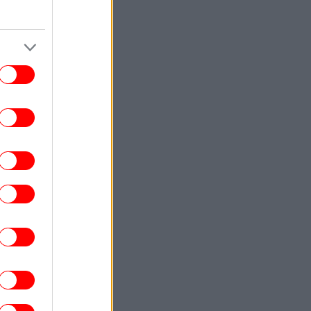
Έκτακτη σύσκεψη της Πολιτικής
οστασίας, ποιες περιοχές μπαίνουν σε
Red Code
STORIES
13:07
κεί όπου δεν φτάνει η Amazon: Πώς τα
σιά του Ειρηνικού έφτιαξαν το δικό τους
λεκτρονικό εμπόριο - Μια ευρηματική
λύση
ΠΟΛΙΤΙΣΜΟΣ
13:01
τί η «Οντισιόν» έγινε το best seller του
ookTok -Διαβάσαμε το πολυσυζητημένο
μυθιστόρημα της Katie Kitamura
ΣΠΟΡ
13:01
άολο Μαλντίνι: Μίλησε για τον Αντρέα
λο και τα «άκυρα» από Κάρλο Αντσελότι
και Πεπ Γκουαρδιόλα
ΖΩΗ
12:49