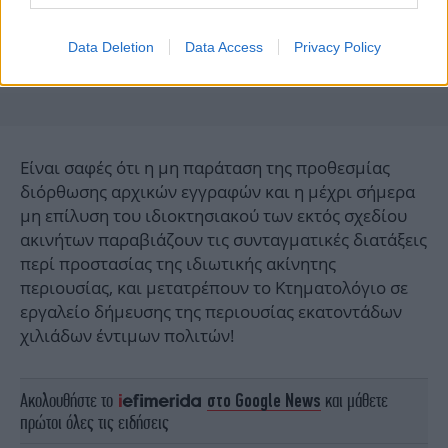
Data Deletion
Data Access
Privacy Policy
Είναι σαφές ότι η μη παράταση της προθεσμίας
διόρθωσης αρχικών εγγραφών και η μέχρι σήμερα
μη επίλυση του ιδιοκτησιακού των εκτός σχεδίου
ακινήτων παραβιάζουν τις συνταγματικές διατάξεις
περί προστασίας της ιδιωτικής ακίνητης
περιουσίας, και μετατρέπουν το Κτηματολόγιο σε
εργαλείο δήμευσης της περιουσίας εκατοντάδων
χιλιάδων έντιμων πολιτών!
Ακολουθήστε το
στο Google News
και μάθετε
πρώτοι όλες τις ειδήσεις