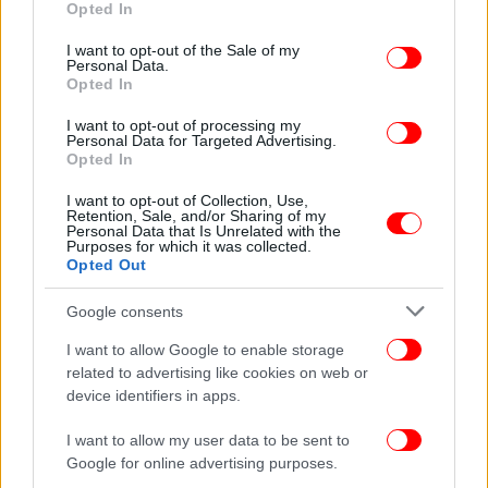
Opted In
συμβόλαια αναγόμενα τουλάχιστον στο έτος 1885,
use your data for below specified purposes in below Google
με αποτέλεσμα ιδιώτες και υπηρεσίες να
consent section.
I want to opt-out of the Sale of my
Personal Data.
εμπλέκονται σε πολύχρονους δικαστικούς αγώνες
Opted In
που οδηγούν στην αδυναμία κατάρτισης
Κτηματολογίου!
I want to opt-out of processing my
Personal Data for Targeted Advertising.
Opted In
Γι΄αυτό η ΠΟΜΙΔΑ ζητά να επιλύσετε άμεσα την
I want to opt-out of Collection, Use,
από ετών σοβαρότατη εκκρεμότητα του
Retention, Sale, and/or Sharing of my
ιδιοκτησιακού προβλήματος των εκτός σχεδίου
Personal Data that Is Unrelated with the
Purposes for which it was collected.
ακινήτων της χώρας, θεσμοθετώντας και στα
Opted Out
ακίνητα αυτά ρύθμιση ότι το Δημόσιο δεν μπορεί
να διεκδικεί περιουσιακά δικαιώματα επί εκτός
Google consents
σχεδίου ακινήτων που οι ιδιώτες νέμονται
I want to allow Google to enable storage
καλόπιστα, με παρόμοιες προϋποθέσεις, με αυτές
related to advertising like cookies on web or
που θέτει ο 3127/2003, για τα εντός σχεδίου
device identifiers in apps.
ακίνητα.
I want to allow my user data to be sent to
Google for online advertising purposes.