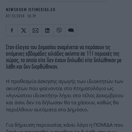
iBOOKS
ΖΩΔΙΑ
NEWSROOM IEFIMERIDA.GR
OSCARS
THE OCEAN
07/12/2018 10:39
MEDIA
ELAMEFORA
NEWSLETTER
Στον έλεγχο του Δημοσίου αναμένεται να περάσουν τις
επόμενες εβδομάδες χιλιάδες ακίνητα σε 111 περιοχές της
χώρας, τα οποία είτε δεν έχουν δηλωθεί είτε δηλώθηκαν με
λάθη και δεν διορθώθηκαν.
Η προθεσμία άσκησης αγωγής των ιδιοκτητών των
ακινήτων που φαίνονται στο Κτηματολόγιο ως
«Αγνώστου ιδιοκτήτη» λήγει στο τέλος Δεκεμβρίου
και όσοι δεν τα δήλωσαν θα τα χάσουν, καθώς θα
περιέλθουν αυτόματα στο Δημόσιο.
Για δήμευση περιουσίας κάνει λόγο η ΠΟΜΙΔΑ που
ζητά να παραταθεί η προθεσμία διόρθωσης των