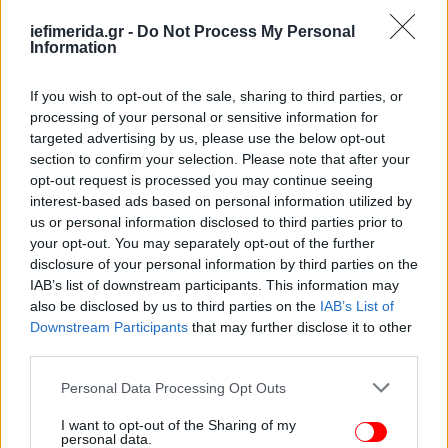
iefimerida.gr -
Do Not Process My Personal
Information
If you wish to opt-out of the sale, sharing to third parties, or
Η ΠΟΜΙΔΑ ζητά να παραταθεί η προθεσμία
processing of your personal or sensitive information for
διόρθωσης των ανακριβών εγγραφών μέχρι τη
targeted advertising by us, please use the below opt-out
συμπλήρωση 20ετίας από την έναρξη λειτουργίας
section to confirm your selection. Please note that after your
κάθε Κτηματολογικού Γραφείου, ώστε να
opt-out request is processed you may continue seeing
ευθυγραμμιστεί με τον Αστικό Κώδικα που
interest-based ads based on personal information utilized by
προβλέπει απώλεια
us or personal information disclosed to third parties prior to
κυριότητας λόγω 20ετούς «έκτακτης χρησικτησίας».
your opt-out. You may separately opt-out of the further
disclosure of your personal information by third parties on the
IAB’s list of downstream participants. This information may
Όπως είναι γνωστό, οι υπηρεσίες του Δημοσίου
also be disclosed by us to third parties on the
IAB’s List of
δηλώνουν στο Κτηματολόγιο και διεκδικούν ένα
Downstream Participants
that may further disclose it to other
τεράστιο αριθμό ιδιωτικών ακινήτων σε όλη τη
third parties.
χώρα ως δημοσίων εκτάσεων, κυρίως λόγω δήθεν
Please note that this website/app uses one or more Google
Personal Data Processing Opt Outs
δασικού χαρακτήρα, οπότε ο πολίτης αναγκάζεται
services and may gather and store information including but
προς αντίκρουση των ισχυρισμών του Δημοσίου να
not limited to your visit or usage behaviour. You may click to
I want to opt-out of the Sharing of my
αναζητήσει και να επικαλεσθεί μεταγραμμένα
personal data.
grant or deny consent to Google and its third-party tags to