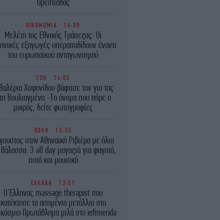
Ορεστιάδας
ΟΙΚΟΝΟΜΙΑ
14:08
Μελέτη της Εθνικής Τράπεζας: Οι
ηνικές εξαγωγές υπεραποδίδουν έναντι
του ευρωπαϊκού ανταγωνισμού
ΖΩΗ
14:02
Βαλέρια Χοψονίδου βάφτισε τον γιο της
τη Βουλιαγμένη -Το όνομα που πήρε ο
μικρός, δείτε φωτογραφίες
ΠΟΛΗ
13:55
γουστος στην Αθηναϊκή Ριβιέρα με ήλιο
 θάλασσα: 3 all day μαγαζιά για φαγητό,
ποτό και μουσική
ΕΛΛΑΔΑ
13:51
Ο Έλληνας massage therapist που
κατέκτησε το ασημένιο μετάλλιο στο
κόσμιο Πρωτάθλημα μιλά στο iefimerida