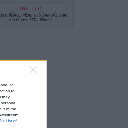
ΣΠΟΡ
13:49
αύρος Πήλιος: «Έχω να δώσω ακόμα πιο
πολλά στην ΑΕΚ» [βίντεο]
ΖΩΗ
13:45
 5 viral συμβουλές για παγωμένο καφέ
υ κάνουν τη διαφορά - Πέντε κόλπα που
 απογειώσουν τον παγωμένο καφέ σας
ΖΩΗ
13:42
αέρας» στα σακουλάκια με τα πατατάκια
δεν είναι αέρας -Τι περιέχουν στην
πραγματικότητα
sonal or
ection to
ΕΛΛΑΔΑ
13:40
ou may
Καταγγελία για επίθεση στον «Ερυθρό
 personal
Σταυρό»: Ασθενής ξυκοκόπησε
out of the
νοσηλεύτρια
 downstream
B’s List of
ΚΟΣΜΟΣ
13:34