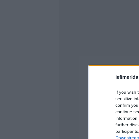
iefimerida
If you wish 
sensitive in
confirm you
continue se
information 
further disc
participants
Downstream 