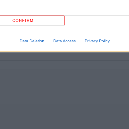
Πίρ
CONFIRM
Ξυ
επ
π
Data Deletion
Data Access
Privacy Policy
Το
με
Α
μα