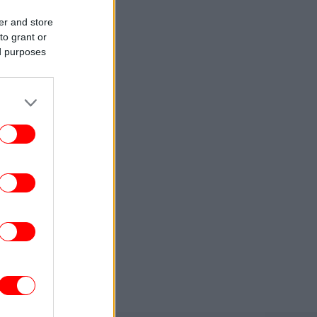
ίνα: Ο τυφώνας Dolphin αναμένεται να
πλήξει την ανατολική ακτή με
er and store
καταρρακτώδεις βροχοπτώσεις και
to grant or
ισχυρούς ανέμους
ed purposes
ΕΛΛΑΔΑ
13:32
νιά: Συνελήφθη 52χρονος για ναρκωτικά
GASTRONOMIE
13:25
Επισκεφθήκαμε το θρυλικό Demel στη
ιέννη: Η ιστορία και η διάσημη διαμάχη
για τη Sachertorte -Τι δοκιμάσαμε
ΓΥΝΑΙΚΑ
13:21
ints παντού: 5 ιδιαίτερα κομμάτια από τη
νεά συλλογή των Zara που βάζουν τα
φουλάρια στο επίκεντρο
ΖΩΗ
13:16
τιαξε «ελληνικό χωριό» στον κήπο του
την Ελβετία -Με πλακόστρωτα σοκάκια,