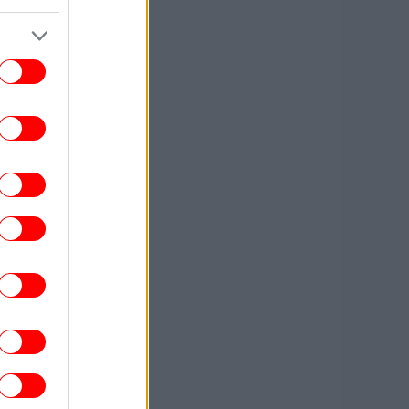
σπίτια με μπλε παντζούρια και μπαρ
ΕΛΛΑΔΑ
13:10
χυροί άνεμοι έως 9 μποφόρ τη Δευτέρα:
Έκτακτη σύσκεψη της Πολιτικής
οστασίας, ποιες περιοχές μπαίνουν σε
Red Code
STORIES
13:07
κεί όπου δεν φτάνει η Amazon: Πώς τα
σιά του Ειρηνικού έφτιαξαν το δικό τους
λεκτρονικό εμπόριο - Μια ευρηματική
λύση
ΠΟΛΙΤΙΣΜΟΣ
13:01
τί η «Οντισιόν» έγινε το best seller του
ookTok -Διαβάσαμε το πολυσυζητημένο
μυθιστόρημα της Katie Kitamura
ΣΠΟΡ
13:01
άολο Μαλντίνι: Μίλησε για τον Αντρέα