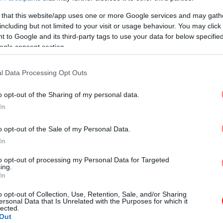
Κ
 that this website/app uses one or more Google services and may gath
including but not limited to your visit or usage behaviour. You may click 
 to Google and its third-party tags to use your data for below specifi
ogle consent section.
ικογένεια του 35χρονου ομογενή
κατά παντός υπευθύνου για τη
ομικά
Χα
l Data Processing Opt Outs
 είδησης, που προσβάλλει την μνήμη του
o opt-out of the Sharing of my personal data.
In
Β
o opt-out of the Sale of my Personal Data.
το Google News
και μάθετε πρώτοι όλες τις ειδήσεις
In
Pr
ς
από την Ελλάδα και τον Κόσμο, στο
to opt-out of processing my Personal Data for Targeted
ing.
In
o opt-out of Collection, Use, Retention, Sale, and/or Sharing
Σ ΚΑΤΣΊΦΑΣ
ΕΛΑΣ
ΒΟΥΛΙΑΡΆΤΕΣ
ersonal Data that Is Unrelated with the Purposes for which it
Έφ
lected.
Out
σ