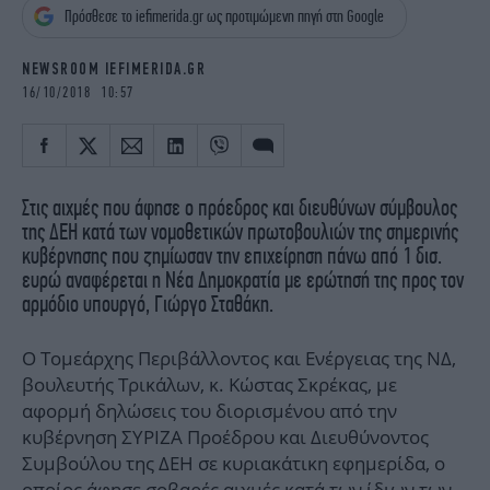
iBOOKS
ΖΩΔΙΑ
Πρόσθεσε το iefimerida.gr ως προτιμώμενη πηγή στη Google
OSCARS
THE OCEAN
NEWSROOM IEFIMERIDA.GR
MEDIA
ELAMEFORA
16/10/2018 10:57
NEWSLETTER
Στις αιχμές που άφησε ο πρόεδρος και διευθύνων σύμβουλος
της ΔΕΗ κατά των νομοθετικών πρωτοβουλιών της σημερινής
κυβέρνησης που ζημίωσαν την επιχείρηση πάνω από 1 δισ.
ευρώ αναφέρεται η Νέα Δημοκρατία με ερώτησή της προς τον
αρμόδιο υπουργό, Γιώργο Σταθάκη.
O Τομεάρχης Περιβάλλοντος και Ενέργειας της ΝΔ,
βουλευτής Τρικάλων, κ. Κώστας Σκρέκας, με
αφορμή δηλώσεις του διορισμένου από την
κυβέρνηση ΣΥΡΙΖΑ Προέδρου και Διευθύνοντος
Συμβούλου της ΔΕΗ σε κυριακάτικη εφημερίδα, ο
οποίος άφησε σοβαρές αιχμές κατά των ίδιων των