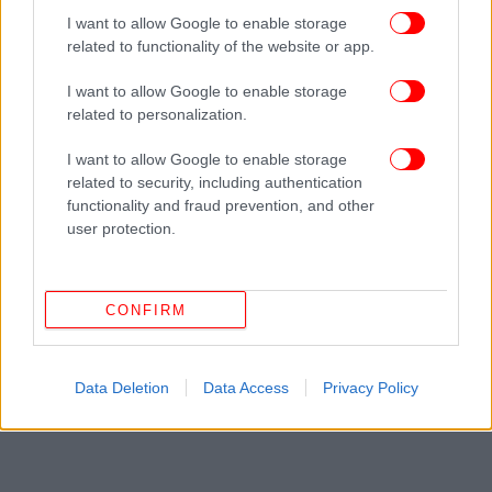
τι προτίθεται να κάνει ώστε να προστατευτούν τα
I want to allow Google to enable storage
συμφέροντα των πολιτών και του δημόσιου και να
related to functionality of the website or app.
μπει επιτέλους φρένο στη διαρκή απαξίωση της
ΔΕΗ».
I want to allow Google to enable storage
related to personalization.
Ακολουθήστε το
στο Google News
και μάθετε
I want to allow Google to enable storage
πρώτοι όλες τις ειδήσεις
related to security, including authentication
functionality and fraud prevention, and other
Δείτε όλες τις τελευταίες
Ειδήσεις
από την Ελλάδα και τον Κόσμο,
user protection.
στο
CONFIRM
ΔΙΑΒΑΣΤΕ ΠΕΡΙΣΣΟΤΕΡΑ
ΣΤΑΘΆΚΗΣ
ΣΚΟΥΡΛΈΤΗΣ
ΔΕΗ
ΝΔ
Data Deletion
Data Access
Privacy Policy