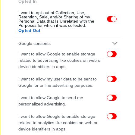
Opted In
I want to opt-out of Collection, Use,
Retention, Sale, and/or Sharing of my
Η κυβέρνηση ΣΥΡΙΖΑ συνεχίζει να παρακολουθεί
Personal Data that Is Unrelated with the
μοιρολατρικά την περαιτέρω απαξίωση της ΔΕΗ
Purposes for which it was collected.
Opted Out
χωρίς να παραθέτει κάποιο σχέδιο διάσωσης, παρά
μόνο κλείνει τα μάτια στην σκληρή
Google consents
πραγματικότητα.
I want to allow Google to enable storage
related to advertising like cookies on web or
Ο κ. Σταθάκης οφείλει σε κάθε περίπτωση να
device identifiers in apps.
απαντήσει εάν συμφωνεί με τον Πρόεδρο της
εταιρείας ότι οι νομοθετικές πρωτοβουλίες της
I want to allow my user data to be sent to
κυβέρνησης ΣΥΡΙΖΑ κόστισαν στη ΔΕΗ πάνω από 1
Google for online advertising purposes.
δισεκατομμύριο ευρώ, οδηγώντας την εταιρεία σε
I want to allow Google to send me
ζημιές.
personalized advertising.
Ακόμη περισσότερο -και επειδή τυχόν μια
I want to allow Google to enable storage
κατάρρευση της ΔΕΗ θα παρασύρει μαζί της και το
related to analytics like cookies on web or
σύνολο της οικονομίας- οφείλει άμεσα να εξηγήσει
device identifiers in apps.