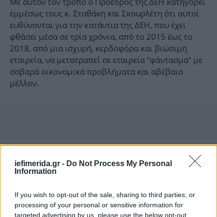
Με αυτόν τον τρόπο ο Πρόεδρος της ΔΕΗ κατηγορεί
εμμέσως τους κ. Σταθάκη και Σκουρλέτη ότι αυτοί
ευθύνονται για την κατάντια της ΔΕΗ, που έχει
φθάσει μέσα σε τρία χρόνια, από το 2015 έως το
2018, από μια ισχυρή, κερδοφόρα και βιώσιμη
εταιρεία, να μετατραπεί σε εταιρεία “φάντασμα” με
σοβαρά οικονομικά προβλήματα και αβέβαιο
μέλλον.
iefimerida.gr -
Do Not Process My Personal
Information
If you wish to opt-out of the sale, sharing to third parties, or
processing of your personal or sensitive information for
targeted advertising by us, please use the below opt-out