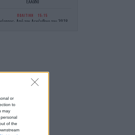
Ελλάδα
ΠΟΛΙΤΙΚΗ
15:15
κέρτσος: Από τον Δεκέμβριο του 2018
έως τού 2025 οι καταθέσεις φυσικών
προσώπων αυξήθηκαν από 106,4, σε
148,7 δισ. ευρώ
ΑΥΤΟΚΙΝΗΤΟ
15:14
wis Hamilton: «Η Ferrari Luce έχει την
λύτερη οδική συμπεριφορά από ό,τι έχω
οδηγήσει»
ΕΛΛΑΔΑ
15:11
Άδειασε η Αθήνα εν όψει
καπενταύγουστου: Έρημοι δρόμοι, δείτε
sonal or
βίντεο από το κέντρο της πόλης
ection to
ou may
 personal
ΣΠΟΡ
15:09
ιονέλ Μέσι: Στο Ροσάριο για την κηδεία
out of the
του πατέρα του [βίντεο]
 downstream