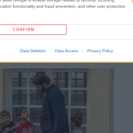
cation functionality and fraud prevention, and other user protection.
Πέ
CONFIRM
Βα
τ
Data Deletion
Data Access
Privacy Policy
Φ
ελλ
Η 