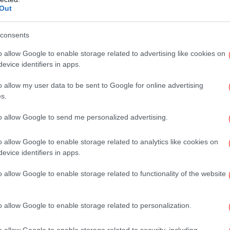
α επιβραβεύσει άτομα και οργανώσεις των
Out
 τη αλληλοκατανόηση μεταξύ των ευρωπαίων
παϊκή συνεργασία, προάγουν την
consents
 πνεύματος μέσω μακροχρόνιων,
o allow Google to enable storage related to advertising like cookies on
ών πολιτιστικών συνεργασιών, σχετίζονται
evice identifiers in apps.
ρωπαϊκού Έτους, ή/και προάγουν στην πράξη
Δ
ας των Θεμελιωδών Δικαιωμάτων της
o allow my user data to be sent to Google for online advertising
s.
to allow Google to send me personalized advertising.
μαν
o allow Google to enable storage related to analytics like cookies on
evice identifiers in apps.
o allow Google to enable storage related to functionality of the website
Ισ
o allow Google to enable storage related to personalization.
o allow Google to enable storage related to security, including