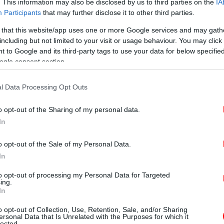
. This information may also be disclosed by us to third parties on the
IA
Participants
that may further disclose it to other third parties.
 that this website/app uses one or more Google services and may gath
Π
τίστοιχα μετά από πρόταση του
including but not limited to your visit or usage behaviour. You may click 
 to Google and its third-party tags to use your data for below specifi
 αντιπροέδρου του ΕΚ, Δημήτρη
ogle consent section.
τή της ΝΔ Ελίζας Βόζενμπεργκ και του
 Μιλτιάδη Κύρκου.
l Data Processing Opt Outs
Μο
λίτη είναι ένας θεσμός που θεσπίστηκε από
o opt-out of the Sharing of my personal data.
 2008 και με το οποίο επιβραβεύονται
In
ολιτών, ομάδων, σωματείων ή οργανώσεων
o opt-out of the Sale of my Personal Data.
ική προσήλωση στην προαγωγή μιας
In
ησης και στενότερης ολοκλήρωσης μεταξύ
ανα
ν. Για το έτος 2018, απονεμήθηκαν
to opt-out of processing my Personal Data for Targeted
ing.
ς και πολίτες σε 26 κράτη-μέλη της
In
o opt-out of Collection, Use, Retention, Sale, and/or Sharing
π
ersonal Data that Is Unrelated with the Purposes for which it
lected.