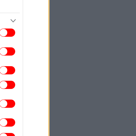
για έναν μήνα»
ΑΥΤΟΚΙΝΗΤΟ
14:39
Νέα Corolla: Αυτό θα είναι το πιο
εντυπωσιακό μοντέλο της Toyota
ΕΛΛΑΔΑ
14:38
ύο συλλήψεις για παράνομη μεταφορά
μεταναστών σε Έβρο και Ροδόπη
ΓΥΝΑΙΚΑ
14:30
Η μεγαλύτερη τάση στο καλοκαιρινό
ικιούρ είναι τα άβαφα νύχια -Κομψά και
μίνιμαλ
ΚΟΣΜΟΣ
14:28
Άρχισαν οι συνοριακοί έλεγχοι της
πανίας σε ταξιδιώτες από την Ιταλία: Οι
αρμόδιες αρχές έλεγξαν περίπου 200
επισκέπτες