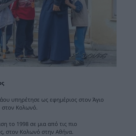
σ
Αύ
και
Παγ
ος
Στ
άου υπηρέτησε ως εφημέριος στον Άγιο
 στον Κολωνό.
Οι
ση το 1998 σε μια από τις πιο
πο
ς, στον Κολωνό στην Αθήνα.
θα