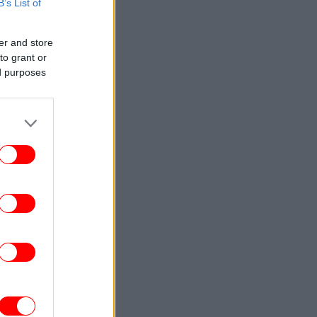
B’s List of
ΚΟΣΜΟΣ
15:02
Κύπρος: Αντιδράσεις για τον Φειδία
er and store
αναγιώτου -Εμφανίστηκε με σορτς σε
to grant or
εκδήλωση μνήμης για τους Ισαάκ
ed purposes
-Σολωμού
ΚΟΣΜΟΣ
15:01
Ιράν: «Βιντεοσκοπημένο υλικό με τον
τζτάμπα Χαμενεΐ θα δημοσιοποιηθεί στο
μέλλον»
ΠΟΛΙΤΙΚΗ
14:50
Κοντογεώργης: Προεκλογική αλλά όχι
παροχολογική η ΔΕΘ - Επιστρέφουμε
λογικά και δίκαια το μέρισμα ανάπτυξης
ΖΩΗ
14:43
Η Μπρίτνεϊ Σπίαρς ξέσπασε για το
αποτυχημένο μπότοξ που την
αραμόρφωσε: «Μου έπεσε το βλέφαρο