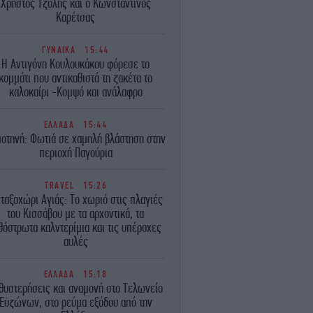
Χρήστος Τζόλης και ο Κωνσταντίνος
Καρέτσας
ΓΥΝΑΙΚΑ
15:44
Η Αντιγόνη Κουλουκάκου φόρεσε το
κομμάτι που αντικαθιστά τη ζακέτα το
καλοκαίρι -Κομψό και ανάλαφρο
ΕΛΛΑΔΑ
15:44
οτηνή: Φωτιά σε χαμηλή βλάστηση στην
περιοχή Παγούρια
TRAVEL
15:26
ταξοχώρι Αγιάς: Το χωριό στις πλαγιές
του Κισσάβου με τα αρχοντικά, τα
θόστρωτα καλντερίμια και τις υπέροχες
αυλές
ΕΛΛΑΔΑ
15:18
θυστερήσεις και αναμονή στο Τελωνείο
Ευζώνων, στο ρεύμα εξόδου από την