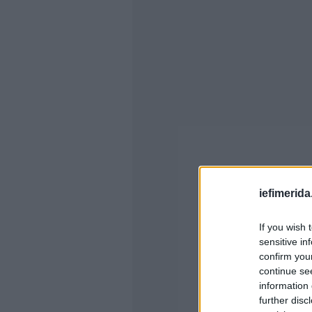
iefimerida
If you wish 
sensitive in
confirm you
continue se
information 
further disc