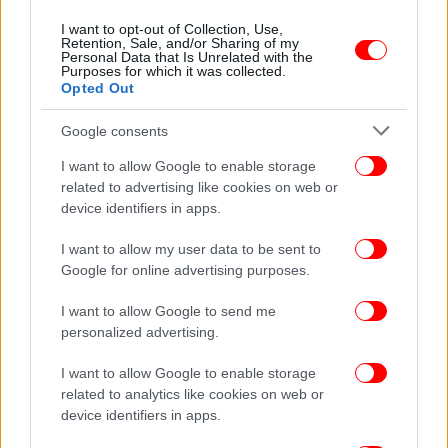
όσο γίνεται μεγαλύτερη ζημιά. Ήξερε ότι ο Μπόρις
I want to opt-out of Collection, Use,
σχεδιάζει μια μεγάλη ομιλία στο συνέδριο, που θα
Retention, Sale, and/or Sharing of my
Personal Data that Is Unrelated with the
του έδινε την ευκαιρία να ηγηθεί του κόμματος και
Purposes for which it was collected.
Opted Out
να γίνει πρωθυπουργός. Η πρόθεσή της ήταν να
βοηθήσει να διαρρεύσουν πληροφορίες πριν την
Google consents
ομιλία. Στο τέλος, ο Μπόρις ήξερε ότι δεν είχε άλλη
επιλογή από το να επιβεβαιώσει ότι ο γάμος του
I want to allow Google to enable storage
τελείωσε»,
λέει πηγή κοντά στην πρώην σύζυγό του.
related to advertising like cookies on web or
device identifiers in apps.
«Εάν ο Μπόρις θεωρεί ότι η Μαρίνα θα φύγει
I want to allow my user data to be sent to
ήσυχα, έχει αυταπάτες. Είναι -και παραμένει –
Google for online advertising purposes.
οργισμένη»,
προσθέτει.
I want to allow Google to send me
personalized advertising.
I want to allow Google to enable storage
related to analytics like cookies on web or
device identifiers in apps.