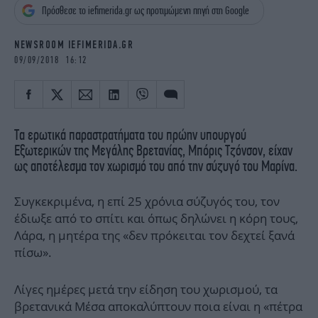
iBOOKS
ΖΩΔΙΑ
Πρόσθεσε το iefimerida.gr ως προτιμώμενη πηγή στη Google
OSCARS
THE OCEAN
NEWSROOM IEFIMERIDA.GR
MEDIA
ELAMEFORA
09/09/2018 16:12
NEWSLETTER
Τα ερωτικά παραστρατήματα του πρώην υπουργού
Εξωτερικών της Μεγάλης Βρετανίας, Μπόρις Τζόνσον, είχαν
ως αποτέλεσμα τον χωρισμό του από την σύζυγό του Μαρίνα.
Συγκεκριμένα, η επί 25 χρόνια σύζυγός του, τον
έδιωξε από το σπίτι και όπως δηλώνει η κόρη τους,
Λάρα, η μητέρα της «δεν πρόκειται τον δεχτεί ξανά
πίσω».
Λίγες ημέρες μετά την είδηση του χωρισμού, τα
βρετανικά Μέσα αποκαλύπτουν ποια είναι η «πέτρα