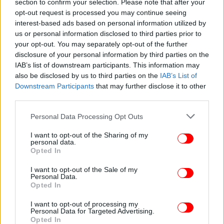
section to confirm your selection. Please note that after your
opt-out request is processed you may continue seeing
interest-based ads based on personal information utilized by
us or personal information disclosed to third parties prior to
your opt-out. You may separately opt-out of the further
disclosure of your personal information by third parties on the
IAB’s list of downstream participants. This information may
also be disclosed by us to third parties on the
IAB’s List of
Downstream Participants
that may further disclose it to other
third parties.
Please note that this website/app uses one or more Google
Personal Data Processing Opt Outs
services and may gather and store information including but
Η Κάρι, ωστόσο, φαίνεται πως δεν είναι το μόνο
not limited to your visit or usage behaviour. You may click to
I want to opt-out of the Sharing of my
personal data.
grant or deny consent to Google and its third-party tags to
ερωτικό μπλέξιμο του Τζόνσον. Η πρώην σύζυγός
Opted In
use your data for below specified purposes in below Google
του Μαρίνα φέρεται πως έχει ανακαλύψει 10
consent section.
I want to opt-out of the Sale of my
εξωσυζυγικές σχέσεις κατά της διάρκεια των 25
Personal Data.
χρόνων του γάμου τους.
Opted In
I want to opt-out of processing my
«Οσο μαθαίνει την αλήθεια για τη συμπεριφορά
Personal Data for Targeted Advertising.
Opted In
του, δηλώνει σε φίλους ότι θέλει να του προκαλέσει