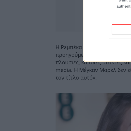
authenti
Η Ρεμπέκα Θορπ του Tatler γ
προηγούμενα κορίτσι που έχο
πλούσιες, κάποιες άτακτες κα
media. Η Μέγκαν Μαρκλ δεν ε
τον τίτλο αυτό».