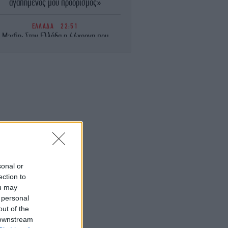
αγαπημένος μου προορισμός»
ΕΛΛΑΔΑ
22:51
Marfin: Στην Ελλάδα η 46χρονη που
ατηγορείται για συμμετοχή στην φονική
επίθεση -Την Παρασκευή πάει στον
εισαγγελέα
ΕΛΛΑΔΑ
22:45
Κυψέλη: «Συνδυάζοντας ημερομηνίες,
νύματα και τη συμπεριφορά του, άρχισα
 νιώθω άβολα» -Τι κατέθεσε στις Αρχές
η σύζυγος του Αφγανού
ΣΠΟΡ
22:43
ΑΟΚ - Άντερλεχτ 0-1: «Στραβοπάτημα»
sonal or
α τους «ασπρόμαυρους» και η πρόκριση
ection to
περνάει από... Βρυξέλλες [βίντεο]
ou may
 personal
out of the
ΖΩΗ
22:42
Βιολόγος: «Αυτό που προσελκύει τα
 downstream