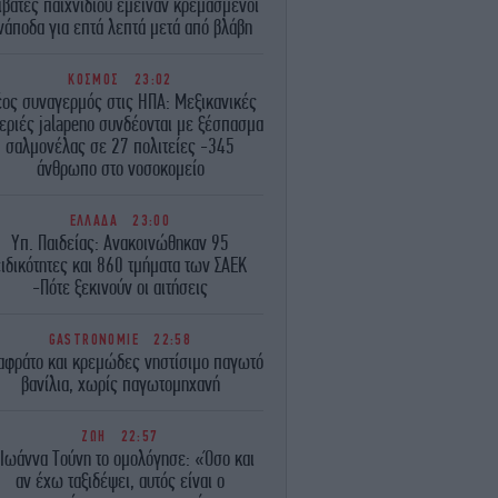
ιβάτες παιχνιδιού έμειναν κρεμασμένοι
νάποδα για επτά λεπτά μετά από βλάβη
ΚΟΣΜΟΣ
23:02
ος συναγερμός στις ΗΠΑ: Μεξικανικές
εριές jalapeno συνδέονται με ξέσπασμα
σαλμονέλας σε 27 πολιτείες -345
άνθρωπο στο νοσοκομείο
ΕΛΛΑΔΑ
23:00
Υπ. Παιδείας: Ανακοινώθηκαν 95
ειδικότητες και 860 τμήματα των ΣΑΕΚ
-Πότε ξεκινούν οι αιτήσεις
GASTRONOMIE
22:58
αφράτο και κρεμώδες νηστίσιμο παγωτό
βανίλια, χωρίς παγωτομηχανή
ΖΩΗ
22:57
 Ιωάννα Τούνη το ομολόγησε: «Όσο και
αν έχω ταξιδέψει, αυτός είναι ο