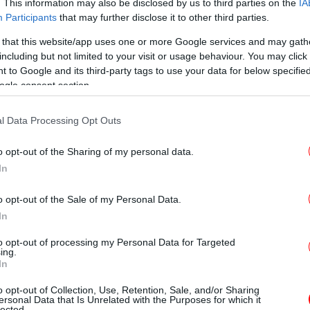
κου
. This information may also be disclosed by us to third parties on the
IA
Participants
that may further disclose it to other third parties.
 that this website/app uses one or more Google services and may gath
including but not limited to your visit or usage behaviour. You may click 
To
 to Google and its third-party tags to use your data for below specifi
Τ
ogle consent section.
l Data Processing Opt Outs
Ο
π
o opt-out of the Sharing of my personal data.
In
o opt-out of the Sale of my Personal Data.
In
ο πρόσφατο Κορίτσι της Χρονιάς διαφέρει
«Εξ
Λευ
ς προκατόχους του τίτλου.
to opt-out of processing my Personal Data for Targeted
ing.
In
Ο
o opt-out of Collection, Use, Retention, Sale, and/or Sharing
σ
ersonal Data that Is Unrelated with the Purposes for which it
lected.