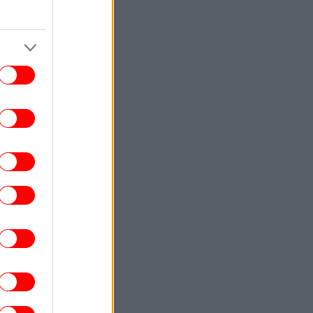
απόλυτη εμπιστοσύνη της
ΣΠΟΡ
22:17
ίσημο: Παραμένει στην Ρεάλ Μαδρίτης ο
νίσιους - Ανανεώνει για έξι χρόνια με
τους «μερένχες»
ΖΩΗ
22:17
υχολογία λέει ότι οι άνθρωποι που τους
ενοχλεί και το παραμικρό δεν είναι
αραίτητα «μονίμως θυμωμένοι»: Δείτε
 μπορεί να σημαίνει η συμπεριφορά τους
ΖΩΗ
22:09
Λαμπερό πάρτι στην Κέρκυρα σε mega
cht 450 εκατομμυρίων -Οικοδεσπότης ο
ισεκατομμυριούχος, πρέσβης των ΗΠΑ
ην Ιταλία, Τίλμαν Φερτίτα, ποιοι πήγαν
ΕΛΛΑΔΑ
22:05
γκρουση ελικοπτέρων στην Ψάθα: «Δεν