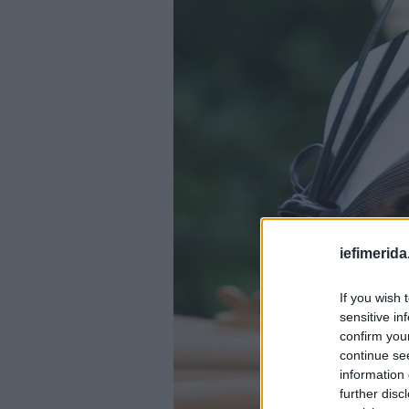
iefimerida
If you wish 
sensitive in
confirm you
continue se
information 
further disc