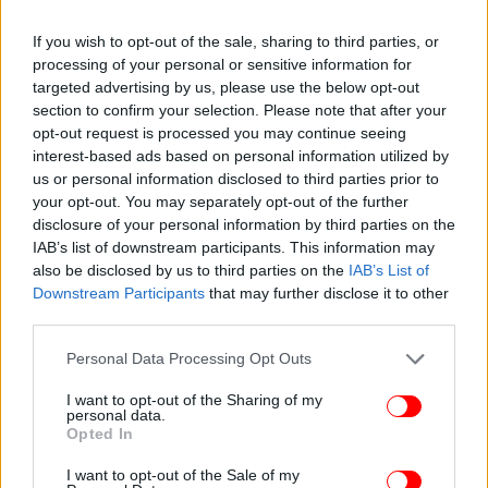
If you wish to opt-out of the sale, sharing to third parties, or
processing of your personal or sensitive information for
targeted advertising by us, please use the below opt-out
section to confirm your selection. Please note that after your
opt-out request is processed you may continue seeing
Στην περιοχή είχαν σπεύσει και πυροσβεστικά
interest-based ads based on personal information utilized by
αεροπλάνα προκειμένου να βοηθήσουν στην
us or personal information disclosed to third parties prior to
your opt-out. You may separately opt-out of the further
έρευνα.
disclosure of your personal information by third parties on the
IAB’s list of downstream participants. This information may
Ακόμη, μεγάλες επίγειες δυνάμεις πυροσβεστών
also be disclosed by us to third parties on the
IAB’s List of
και από την αεροπορική δύναμη Τρίπολης
Downstream Participants
that may further disclose it to other
βρέθηκαν στην περιοχή.
third parties.
Please note that this website/app uses one or more Google
Personal Data Processing Opt Outs
services and may gather and store information including but
not limited to your visit or usage behaviour. You may click to
I want to opt-out of the Sharing of my
personal data.
grant or deny consent to Google and its third-party tags to
Opted In
use your data for below specified purposes in below Google
consent section.
I want to opt-out of the Sale of my