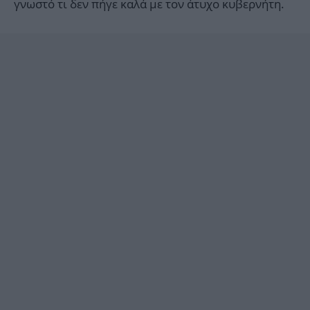
γνωστό τι δεν πήγε καλά με τον άτυχο κυβερνήτη.