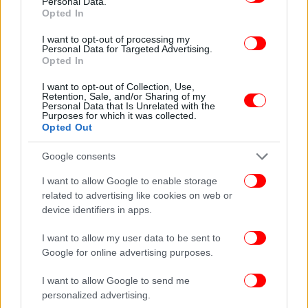
Personal Data.
Opted In
I want to opt-out of processing my
Personal Data for Targeted Advertising.
Opted In
I want to opt-out of Collection, Use,
Retention, Sale, and/or Sharing of my
Personal Data that Is Unrelated with the
Purposes for which it was collected.
Opted Out
Google consents
Φωτογραφίες: arcadia938.gr
I want to allow Google to enable storage
related to advertising like cookies on web or
Ακολουθήστε το
στο Google News
και μάθετε
device identifiers in apps.
πρώτοι όλες τις ειδήσεις
I want to allow my user data to be sent to
Google for online advertising purposes.
Δείτε όλες τις τελευταίες
Ειδήσεις
από την Ελλάδα και τον Κόσμο,
στο
I want to allow Google to send me
personalized advertising.