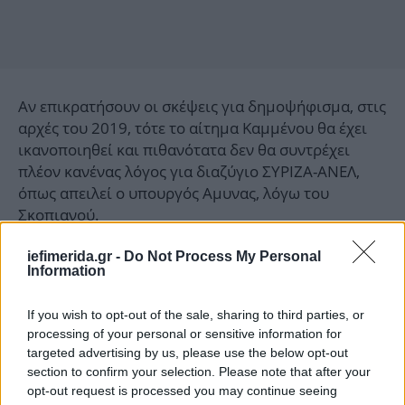
Αν επικρατήσουν οι σκέψεις για δημοψήφισμα, στις
αρχές του 2019, τότε το αίτημα Καμμένου θα έχει
ικανοποιηθεί και πιθανότατα δεν θα συντρέχει
πλέον κανένας λόγος για διαζύγιο ΣΥΡΙΖΑ-ΑΝΕΛ,
όπως απειλεί ο υπουργός Αμυνας, λόγω του
Σκοπιανού.
iefimerida.gr -
Do Not Process My Personal
Την ίδια ώρα, στα Σκόπια ο Ζόραν Ζάεφ ετοιμάζεται
Information
πυρετωδώς για το δημοψήφισμα που θα γίνει στις
30 Σεπτεμβρίου. Ο Σκοπιανός πρωθυπουργός τα
If you wish to opt-out of the sale, sharing to third parties, or
δίνει όλα προσπαθώντας να αξιοποιήσει το κλίμα
processing of your personal or sensitive information for
επικείμενης ένταξης της ΠΓΔΜ στο ΝΑΤΟ για να
targeted advertising by us, please use the below opt-out
πείσει τους πολίτες της χώρας του ότι με την
section to confirm your selection. Please note that after your
επικύρωση της συμφωνίας των Πρεσπών θα
opt-out request is processed you may continue seeing