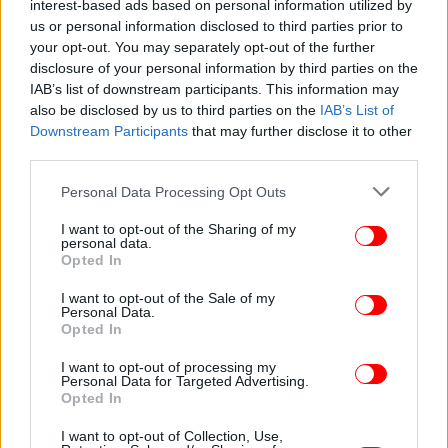
interest-based ads based on personal information utilized by
ανοίξουν οι πόρτες για ενσωμάτωση της «Βόρειας
us or personal information disclosed to third parties prior to
Μακεδονίας» στον μεγαλύτερο αμυντικό οργανισμό
your opt-out. You may separately opt-out of the further
στον πλανήτη και στην ΕΕ.
disclosure of your personal information by third parties on the
IAB’s list of downstream participants. This information may
Η συνέχεια θα κριθεί από το αποτέλεσμα του
also be disclosed by us to third parties on the
IAB’s List of
δημοψηφίσματος: Πιθανή έγκριση της συμφωνίας
Downstream Participants
that may further disclose it to other
third parties.
των Πρεσπών από τους Σκοπιανούς στο
δημοψήφισμα αναμένεται να καταστήσει την
Please note that this website/app uses one or more Google
Personal Data Processing Opt Outs
επακόλουθη συνταγματική αναθεώρηση τυπική
services and may gather and store information including but
διαδικασία, αφού είναι αμφίβολο αν θα βρεθούν
not limited to your visit or usage behaviour. You may click to
I want to opt-out of the Sharing of my
personal data.
grant or deny consent to Google and its third-party tags to
βουλευτές να αγνοήσουν τη βούληση του λαού.
Opted In
use your data for below specified purposes in below Google
consent section.
I want to opt-out of the Sale of my
Personal Data.
Opted In
I want to opt-out of processing my
Personal Data for Targeted Advertising.
Opted In
I want to opt-out of Collection, Use,