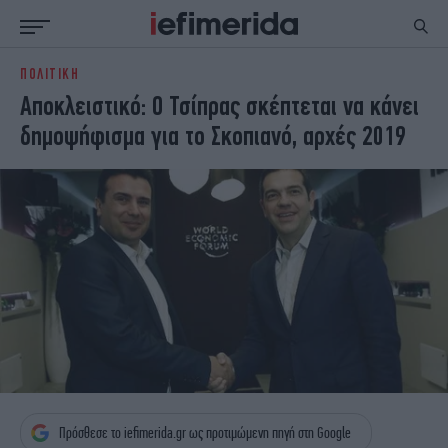
ΠΟΛΙΤΙΚΗ
ΕΙΔΗΣΕΙΣ
ΠΟΛΙΤΙΚΗ
Αποκλειστικό: Ο Τσίπρας σκέπτεται να κάνει
NON PAPER
ΕΛΛΑΔΑ
δημοψήφισμα για το Σκοπιανό, αρχές 2019
ΟΙΚΟΝΟΜΙΑ
ΚΟΣΜΟΣ
ΠΟΛΙΤΙΣΜΟΣ
ΠΑΝΕΛΛΗΝΙΕΣ
ΖΩΗ
ΣΠΟΡ
ΓΥΝΑΙΚΑ
ENGLISH EDITION
ΠΟΛΗ
STORIES
ΕΚΛΟΓΕΣ
TRAVEL
ΤΕΧΝΟΛΟΓΙΑ
ΥΓΕΙΑ
DESIGN
ΟΛΥΜΠΙΑΚΟΙ ΑΓΩΝΕΣ
EURO
GREEN
PODCAST
iAUTOKINITO
iOPINIONS
iGASTRONOMIE
Πρόσθεσε το iefimerida.gr ως προτιμώμενη πηγή στη Google