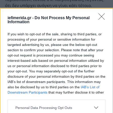
ότι δεν υπάρχει ανάγκη να γίνει κάτι τέτοιο.
iefimerida.gr -
Do Not Process My Personal
Σε ότι αφορά την πορεία της οικονομίας και την
Information
«επόμενη ημέρα», μιλώντας στον ΑΝΤ1, ο Αν. ΥΠΕΞ,
είπε ότι «αυτό που πράγματι συμβαίνει είναι ότι
If you wish to opt-out of the sale, sharing to third parties, or
έχουμε αναστρέψει μια καθοδική πορεία και ένα
processing of your personal or sensitive information for
σπιράλ ύφεσης των εισοδημάτων των πολιτών»,
targeted advertising by us, please use the below opt-out
είπε ο Αν. Υπ. Εξωτερικών, αναφέροντας ότι είναι
section to confirm your selection. Please note that after your
ενδεικτικό ότι προσφάτως οίκοι αξιολόγησης
opt-out request is processed you may continue seeing
αναβάθμισαν ακόμη και τα Ταμεία μας κατά δύο
interest-based ads based on personal information utilized by
us or personal information disclosed to third parties prior to
βαθμίδες».
your opt-out. You may separately opt-out of the further
disclosure of your personal information by third parties on the
«Η αλλαγή επί τω θετικώ της οικονομίας θα μας
IAB’s list of downstream participants. This information may
επιτρέψει να αλλάξουμε το μείγμα της πολιτικής
also be disclosed by us to third parties on the
IAB’s List of
και να ενισχυθούν οι οικονομικά αδύναμοι, να
Downstream Participants
that may further disclose it to other
βρεθούν θέσεις εργασίας, να αυξηθεί ο κατώτατος
third parties.
μισθός κοκ.», σημείωσε ο Γιώργος Κατρούγκαλος.
Please note that this website/app uses one or more Google
Personal Data Processing Opt Outs
services and may gather and store information including but