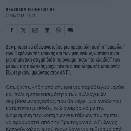
iBOOKS
ΖΩΔΙΑ
NEWSROOM IEFIMERIDA.GR
OSCARS
THE OCEAN
21/08/2018 10:20
MEDIA
ELAMEFORA
NEWSLETTER
Δεν μπορεί να εξαφανιστεί σε μια ημέρα όλη αυτή η “μαυρίλα”
των 8 χρόνων της τρόικας και των μνημονίων, ωστόσο είναι
μια σημαντική στιγμή διότι παίρνουμε πίσω “τα κλειδιά” των
μέσων της πολιτικής μας» τόνισε ο αναπληρωτής υπουργός
Εξωτερικών, μιλώντας στον ΑΝΤ1.
Οπως είπε, «ήδη από σήμερα για παράδειγμα ισχύει
και πάλι η επεκτασιμότητα των συλλογικών
συμβάσεων εργασίας, που θα φέρει μια άνοδο του
κατώτατου μισθού», ενώ αναφορικά με την
ψηφισμένη περικοπή των συντάξεων, που πρέπει
να εφαρμοστεί από την Πρωτοχρονιά, ο Γιώργος
Κατρούγκαλος, αφού έκανε λόγο για εκβιασμό από