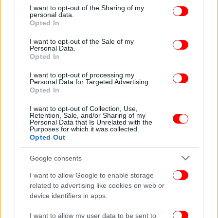
not limited to your visit or usage behaviour. You may click to
I want to opt-out of the Sharing of my
Ακολουθήστε το
στο Google News
και μάθετε
personal data.
grant or deny consent to Google and its third-party tags to
Opted In
πρώτοι όλες τις ειδήσεις
use your data for below specified purposes in below Google
consent section.
I want to opt-out of the Sale of my
Δείτε όλες τις τελευταίες
Ειδήσεις
από την Ελλάδα και τον Κόσμο,
Personal Data.
στο
Opted In
I want to opt-out of processing my
Personal Data for Targeted Advertising.
ΔΙΑΒΑΣΤΕ ΠΕΡΙΣΣΟΤΕΡΑ
ΚΑΤΡΟΥΓΚΑΛΟΣ
ΣΥΝΤΆΞΕΙΣ
ΔΝΤ
Opted In
ΠΕΡΙΚΟΠΈΣ
I want to opt-out of Collection, Use,
Retention, Sale, and/or Sharing of my
Personal Data that Is Unrelated with the
Purposes for which it was collected.
Opted Out
Google consents
I want to allow Google to enable storage
related to advertising like cookies on web or
device identifiers in apps.
I want to allow my user data to be sent to