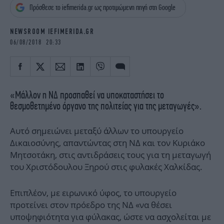
iBOOKS
ΖΩΔΙΑ
Πρόσθεσε το iefimerida.gr ως προτιμώμενη πηγή στη Google
OSCARS
THE OCEAN
NEWSROOM IEFIMERIDA.GR
MEDIA
ELAMEFORA
06/08/2018 20:33
NEWSLETTER
«Μάλλον η ΝΔ προσπαθεί να υποκαταστήσει το
θεσμοθετημένο όργανο της πολιτείας για της μεταγωγές».
Αυτό σημειώνει μεταξύ άλλων το υπουργείο
Δικαιοσύνης, απαντώντας στη ΝΔ και τον Κυριάκο
Μητσοτάκη, στις αντιδράσεις τους για τη μεταγωγή
του Χριστόδουλου Ξηρού στις φυλακές Χαλκίδας.
Επιπλέον, με ειρωνικό ύφος, το υπουργείο
προτείνει στον πρόεδρο της ΝΔ «να θέσει
υποψηφιότητα για φύλακας, ώστε να ασχολείται με