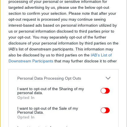
processing of your personal or sensitive information for
targeted advertising by us, please use the below opt-out
section to confirm your selection. Please note that after your
opt-out request is processed you may continue seeing
interest-based ads based on personal information utilized by
us or personal information disclosed to third parties prior to
your opt-out. You may separately opt-out of the further
disclosure of your personal information by third parties on the
IAB’s list of downstream participants. This information may
Ακολουθήστε το
στο Google News
και μάθετε
also be disclosed by us to third parties on the
IAB’s List of
πρώτοι όλες τις ειδήσεις
Downstream Participants
that may further disclose it to other
third parties.
Δείτε όλες τις τελευταίες
Ειδήσεις
από την Ελλάδα και τον Κόσμο,
στο
Please note that this website/app uses one or more Google
Personal Data Processing Opt Outs
services and may gather and store information including but
not limited to your visit or usage behaviour. You may click to
I want to opt-out of the Sharing of my
personal data.
ΔΙΑΒΑΣΤΕ ΠΕΡΙΣΣΟΤΕΡΑ
ΥΠΟΥΡΓΕΊΟ ΔΙΚΑΙΟΣΎΝΗΣ
ΝΔ
ΚΥΡΙΆΚΟΣ
grant or deny consent to Google and its third-party tags to
Opted In
ΜΗΤΣΟΤΆΚΗΣ
ΧΡΙΣΤΌΔΟΥΛΟΣ ΞΗΡΌΣ
use your data for below specified purposes in below Google
consent section.
I want to opt-out of the Sale of my
Personal Data.
Opted In