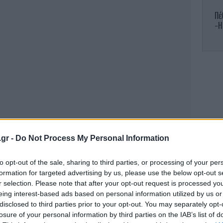
Πέ
-Η
Κα
Ο
απ
.gr -
Do Not Process My Personal Information
to opt-out of the sale, sharing to third parties, or processing of your per
διε
formation for targeted advertising by us, please use the below opt-out s
EB
r selection. Please note that after your opt-out request is processed y
eing interest-based ads based on personal information utilized by us or
disclosed to third parties prior to your opt-out. You may separately opt-
Νύ
losure of your personal information by third parties on the IAB’s list of
το