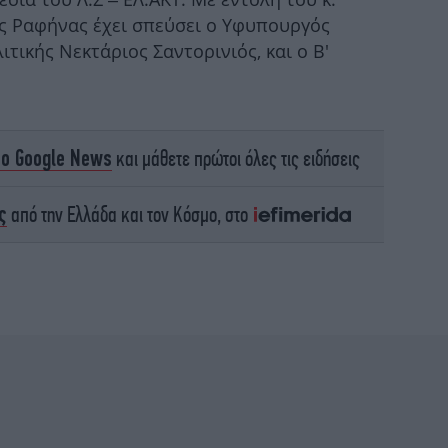
ς Ραφήνας έχει σπεύσει ο Υφυπουργός
τικής Νεκτάριος Σαντορινιός, και ο Β'
Νί
Σ
το Google News
και μάθετε πρώτοι όλες τις ειδήσεις
ς
από την Ελλάδα και τον Κόσμο, στο
δη
Ο Τ
ικ