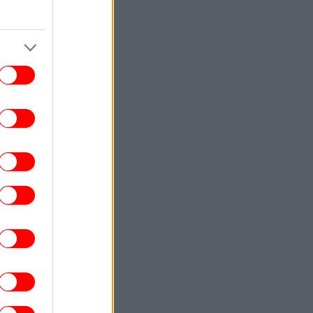
ίλερ στο Νιου Τζέρσεϊ: Βρέθηκε νεκρός
 πισίνα 24χρονος που είχε κατηγορηθεί
από πρώην αστέρες του NFL
ΚΟΣΜΟΣ
02:49
ουδική Αραβία, Τουρκία και Πακιστάν θα
πογράψουν σήμερα αμυντική συμφωνία
ΚΟΣΜΟΣ
02:25
πίθεση Χούθι στη Σαουδική Αραβία: 11
αχοι τραυματίες, ανάμεσά τους παιδί 4
ετών
ΚΟΣΜΟΣ
02:01
υναγερμός στη Σαουδική Αραβία: Φόβοι
για επιθέσεις από φιλοϊρανικές
οργανώσεις
ΕΛΛΑΔΑ
01:50
βαρό τροχαίο στο Καρπενήσι: 30χρονος
διασωληνωμένος στη ΜΕΘ μετά από