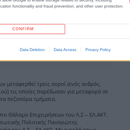
cation functionality and fraud prevention, and other user protection.
Ρό
CONFIRM
-Έσ
Data Deletion
Data Access
Privacy Policy
Χω
ν μεταφερθεί τρεις σοροί (ενός ανδρός,
σιού) τις οποίες παρέδωσαν για μεταφορά σε
. τα πεζοπόρα τμήματα.
Τρο
στο Θάλαμο Επιχειρήσεων του Λ.Σ – ΕΛ.ΑΚΤ.
σιωτικής Πολιτικής Παναγιώτης
χ
σία του Λ.Σ – ΕΛ.ΑΚΤ. Με εντολή του κ.