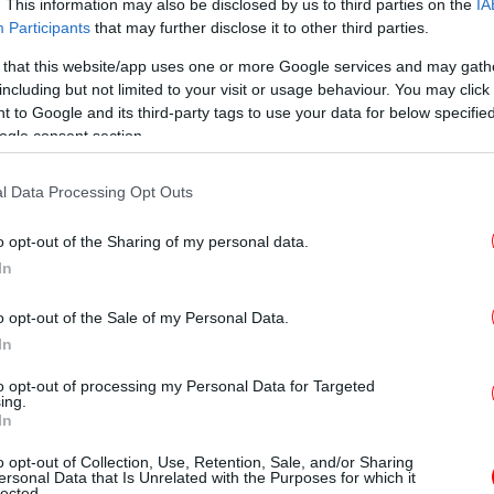
. This information may also be disclosed by us to third parties on the
IA
Participants
that may further disclose it to other third parties.
 that this website/app uses one or more Google services and may gath
Ισ
including but not limited to your visit or usage behaviour. You may click 
 to Google and its third-party tags to use your data for below specifi
ogle consent section.
ουρουμπλή στην περιοχή της Ραφήνας έχει
Πο
l Data Processing Opt Outs
 με ιατρικό κλιμάκιο, στο οποίο
 πρώτων βοηθειών οι τραυματίες. Συνολικά
o opt-out of the Sharing of my personal data.
0) πλωτά μέσα που επιχειρούν στην περιοχή.
In
Α
τ
 περισυλλεγεί από παραλίες και
o opt-out of the Sale of my Personal Data.
οχής που έχουν ορισθεί στην περιοχή της
In
είο, Πνευματικά Κέντρα, Ξενοδοχεία,
to opt-out of processing my Personal Data for Targeted
Με
ing.
In
γεί από το Ε/Γ-Ο/Γ “SUPER FERRY” εννέα
o opt-out of Collection, Use, Retention, Sale, and/or Sharing
ersonal Data that Is Unrelated with the Purposes for which it
ς, που επιβιβάσθηκαν σε φουσκωτή λέμβο
lected.