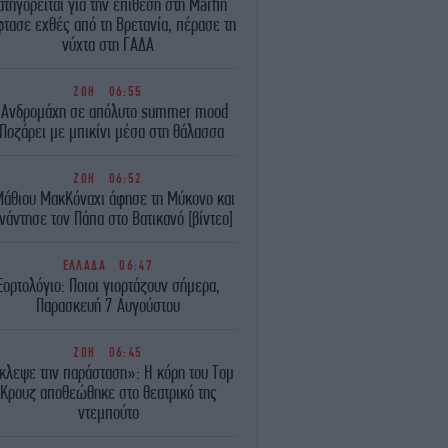
ατηγορείται για την επίθεση στη Marfin
τασε εχθές από τη Βρετανία, πέρασε τη
νύχτα στη ΓΑΔΑ
ΖΩΗ
06:55
 Ανδρομάχη σε απόλυτο summer mood
Ποζάρει με μπικίνι μέσα στη θάλασσα
ΖΩΗ
06:52
Μάθιου ΜακΚόναχι άφησε τη Μύκονο και
νάντησε τον Πάπα στο Βατικανό [βίντεο]
ΕΛΛΑΔΑ
06:47
Εορτολόγιο: Ποιοι γιορτάζουν σήμερα,
Παρασκευή 7 Αυγούστου
ΖΩΗ
06:45
κλεψε την παράσταση»: Η κόρη του Τομ
Κρουζ αποθεώθηκε στο θεατρικό της
ντεμπούτο