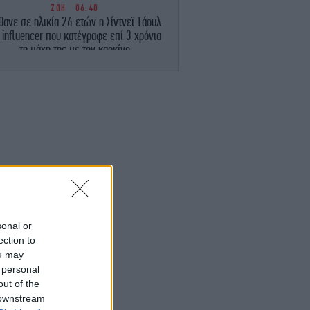
ΖΩΗ
06:40
θανε σε ηλικία 26 ετών η Σίντνεϊ Τάουλ
 influencer που κατέγραφε επί 3 χρόνια
τη μάχη της με τον καρκίνο
ΚΟΣΜΟΣ
06:36
λιφόρνια: Πτώμα βρέθηκε σε σπίτι που
κάηκε από τη μεγάλη πυρκαγιά
ΖΩΗ
06:21
 θρύλος των Deep Purple Γκλεν Χιουζ
οσύρεται προσωρινά από τις συναυλίες
MEDIA
06:12
Διχασμός στη Βουλγαρία για την πόλη
sonal or
ξαγωγής της Eurovision 2027 -Η κόντρα
ection to
U-κυβέρνησης και η επιθυμία της Dara
ou may
 personal
ΚΟΣΜΟΣ
05:46
out of the
χτα τρόμου στην Υεμένη -Μακελειό από
 downstream
υς Χούθι με 58 νεκρούς στρατιωτικούς