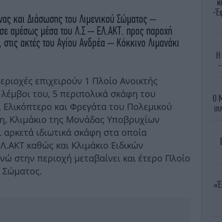
κ
-Έφ
υνας και Διάσωσης του Λιμενικού Σώματος –
σε αμέσως μέσα του Λ.Σ – ΕΛ.ΑΚΤ. προς παροχή
 στις ακτές του Αγίου Ανδρέα – Κόκκινο Λιμανάκι
Η
-
εριοχές επιχειρούν 1 Πλοίο Ανοικτής
 λέμβοι του, 5 περιπολικά σκάφη του
Ο 
, Ελικόπτερο και Φρεγάτα του Πολεμικού
συ
η, Κλιμάκιο της Μονάδας Υποβρυχίων
ι αρκετά ιδιωτικά σκάφη στα οποία
ΕΛ.ΑΚΤ καθώς και Κλιμάκιο Ειδικών
ενώ στην περιοχή μεταβαίνει και έτερο Πλοίο
 Σώματος.
«Έ