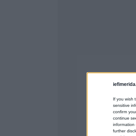
iefimerida
If you wish 
sensitive in
confirm you
continue se
information 
further disc