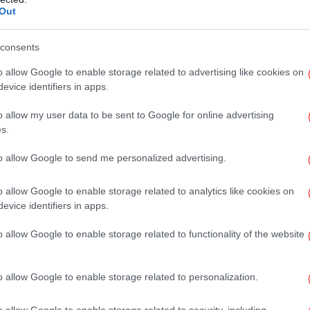
Θρ
Out
ν ανατολικά της Ραφήνας. Επίσης, σε
σε
ν από τον λιμένα Ραφήνας εντοπίστηκαν και
consents
Ε/Γ-Ο/Γ “SUPER RUNNER” τρία ανήλικα
ι ημεδαποί. Δύο άτομα διεσώθησαν από την
o allow Google to enable storage related to advertising like cookies on
Σα
ιευτικό σκάφος εντόπισε και διέσωσε μία
evice identifiers in apps.
υ
χής Μάτι. Συνολικά από την Θάλασσα έχουν
o allow my user data to be sent to Google for online advertising
 Σύμφωνα με πληροφορίες αγνοούνται ως
s.
ρας και μία γυναίκα. Οι επιχειρήσεις
Ε
ονται.
to allow Google to send me personalized advertising.
άμ
o allow Google to enable storage related to analytics like cookies on
evice identifiers in apps.
Σ
o allow Google to enable storage related to functionality of the website
o allow Google to enable storage related to personalization.
Σο
o allow Google to enable storage related to security, including