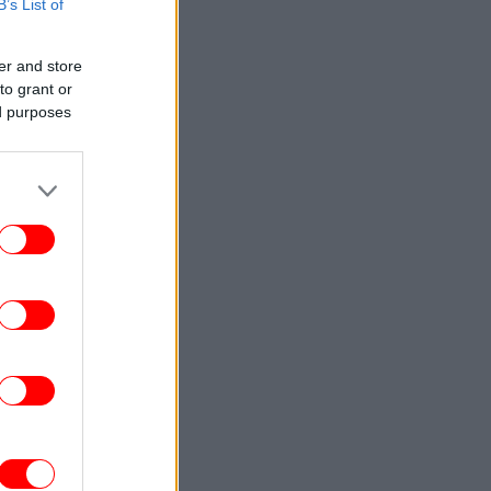
B’s List of
ΚΟΣΜΟΣ
05:17
Λίβανος: Τρεις ΜΚΟ καταγγέλλουν το
er and store
ραήλ για «έγκλημα πολέμου» μετά τον
to grant or
θάνατο δημοσιογράφου
ed purposes
ΚΟΣΜΟΣ
04:48
υέρτο Ρίκο: Νερό με το δελτίο λόγω της
ανομβρίας στο νησί
ΚΟΣΜΟΣ
04:20
ργεντινή: Συγκρούσεις διαδηλωτών με
ην αστυνομία στο κέντρο του Μπουένος
Άιρες
ΚΟΣΜΟΣ
03:44
ξικό: Συνελήφθη πρώην κυβερνήτης για
την υπόθεση των 43 αγνοούμενων
φοιτητών
ΚΟΣΜΟΣ
03:24