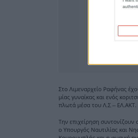
authenti
Στο Λιμεναρχείο Ραφήνας έχου
μίας γυναίκας και ενός κοριτ
πλωτά μέσα του Λ.Σ – ΕΛ.ΑΚΤ
Την επιχείρηση συντονίζουν 
ο Υπουργός Ναυτιλίας και Νη
Κουρουμπλής και η φυσική ηγε