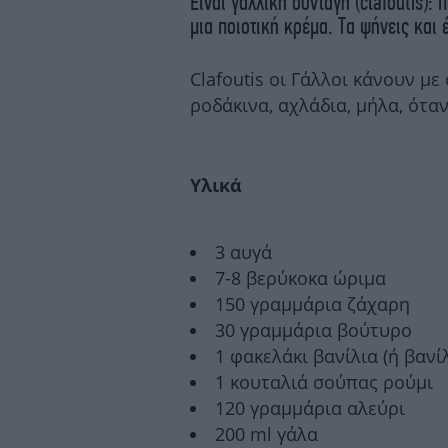
Είναι γαλλική συνταγή (clafoutis):
μια ποιοτική κρέμα. Τα ψήνεις και 
Clafoutis οι Γάλλοι κάνουν με
ροδάκινα, αχλάδια, μήλα, όταν
Υλικά
3 αυγά
7-8 βερύκοκα ώριμα
150 γραμμάρια ζάχαρη
30 γραμμάρια βούτυρο
1 φακελάκι βανίλια (ή βανί
1 κουταλιά σούπας ρούμι
120 γραμμάρια αλεύρι
200 ml γάλα