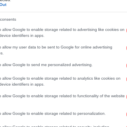
Out
consents
κου
o allow Google to enable storage related to advertising like cookies on
evice identifiers in apps.
To
o allow my user data to be sent to Google for online advertising
Τ
s.
to allow Google to send me personalized advertising.
Ο
o allow Google to enable storage related to analytics like cookies on
π
evice identifiers in apps.
o allow Google to enable storage related to functionality of the website
«Εξ
o allow Google to enable storage related to personalization.
Λευ
o allow Google to enable storage related to security, including