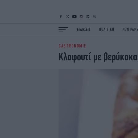
ΕΙΔΗΣΕΙΣ
ΠΟΛΙΤΙΚΗ
NON PAP
GASTRONOMIE
ΕΙΔΗΣΕΙΣ
Π
Κλαφουτί με βερύκοκα
ΟΙΚΟΝΟΜΙΑ
Κ
ΖΩΗ
Σ
ΠΟΛΗ
S
ΤΕΧΝΟΛΟΓΙΑ
Υ
EURO
G
iOPINIONS
i
OSCARS
T
NEWSLETTER