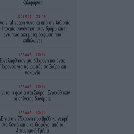
Καλιφόρνια
ΚΟΣΜΟΣ
23:19
νε viral νεαρή γυναίκα από την Αιθιοπία
-Η τυχαία συνάντηση στον δρόμο και η
εντυπωσιακή μεταμόρφωση που
καθηλώνει
ΕΛΛΑΔΑ
23:17
Συνελήφθησαν μια 63χρονη και ένας
71χρονος για τις φωτιές σε Σκύρο και
Λακωνία
ΕΛΛΑΔΑ
23:15
ίνεται η φωτιά στη Σκύρο -Ενισχύθηκαν
οι επίγειες δυνάμεις
ΕΛΛΑΔΑ
23:10
ΔΕ για την 75χρονη που βρέθηκε νεκρή
στα Χανιά και είχε διαφύγει από το
Αστυνομικό Τμήμα