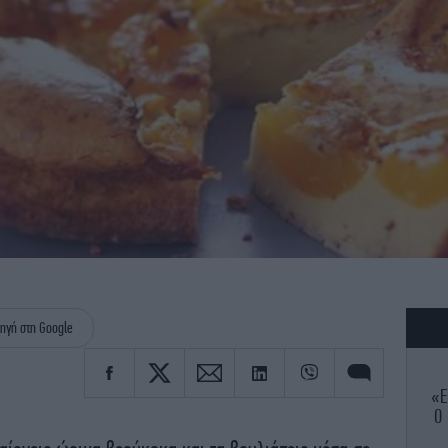
ηγή στη Google
«Ε
Ο 