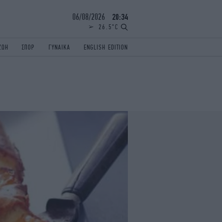
06/08/2026
20:34
26.5°C
ΖΩΗ
ΣΠΟΡ
ΓΥΝΑΙΚΑ
ENGLISH EDITION
ΕΛΛΑΔΑ
ΠΑΝΕΛΛΗΝΙΕΣ
ENGLISH EDITION
TRAVEL
ΟΛΥΜΠΙΑΚΟΙ ΑΓΩΝΕΣ
iAUTOKINITO
ΖΩΔΙΑ
ELAMEFORA