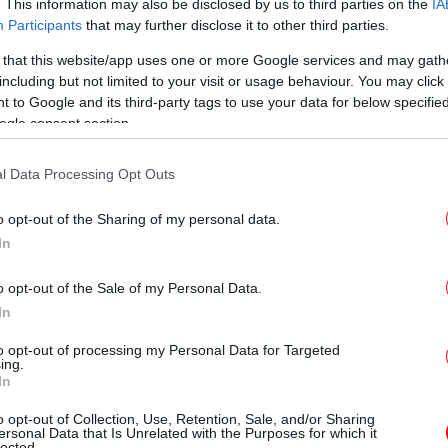
. This information may also be disclosed by us to third parties on the
IA
Participants
that may further disclose it to other third parties.
λ τα αυγά και στη συνέχεια προσθέστε όλα
Η
 that this website/app uses one or more Google services and may gath
including but not limited to your visit or usage behaviour. You may click 
ίγο λίγο
 to Google and its third-party tags to use your data for below specifi
τε τα στα δύο και τοποθετήστε τα στον πάτο
ogle consent section.
κ
l Data Processing Opt Outs
σταμένο φούρνο στους 180 βαθμούς
τε να βάλετε φυστίκια τριμμένα ή αμύγδαλα
o opt-out of the Sharing of my personal data.
έροχα με μια μπάλα παγωτό!
In
μη
o opt-out of the Sale of my Personal Data.
να
In
to opt-out of processing my Personal Data for Targeted
ing.
In
Π
γι
o opt-out of Collection, Use, Retention, Sale, and/or Sharing
ersonal Data that Is Unrelated with the Purposes for which it
lected.