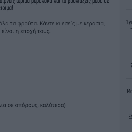
 παίρνεις ώριμα βερύκοκα και τα βουλιάζεις μέσα σε
έτοιμα!
Έγι
 όλα τα φρούτα. Κάντε κι εσείς με κεράσια,
 είναι η εποχή τους.
Μα
λια σε σπόρους, καλύτερα)
E