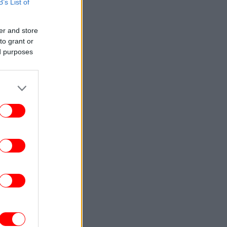
B’s List of
ΖΩΗ
22:57
 Ιωάννα Τούνη το ομολόγησε: «Όσο και
αν έχω ταξιδέψει, αυτός είναι ο
er and store
αγαπημένος μου προορισμός»
to grant or
ed purposes
ΕΛΛΑΔΑ
22:51
Marfin: Στην Ελλάδα η 46χρονη που
ατηγορείται για συμμετοχή στη φονική
επίθεση -Την Παρασκευή πάει στον
εισαγγελέα
ΕΛΛΑΔΑ
22:45
Κυψέλη: «Συνδυάζοντας ημερομηνίες,
νύματα και τη συμπεριφορά του, άρχισα
 νιώθω άβολα» -Τι κατέθεσε στις Αρχές
η σύζυγος του Αφγανού
ΣΠΟΡ
22:43
ΑΟΚ - Άντερλεχτ 0-1: «Στραβοπάτημα»
α τους «ασπρόμαυρους» και η πρόκριση
περνάει από... Βρυξέλλες [βίντεο]