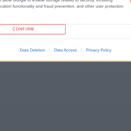
cation functionality and fraud prevention, and other user protection.
Ο
σ
το Google News
και μάθετε πρώτοι όλες τις ειδήσεις
CONFIRM
ς
από την Ελλάδα και τον Κόσμο, στο
Επ
Βι
Data Deletion
Data Access
Privacy Policy
ΛΑΦΟΥΤΊ
ΒΕΡΎΚΟΚΑ
Η ψ
απ
τι
ya
δ
στ