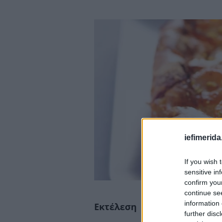
iefimerida
If you wish 
sensitive in
confirm you
continue se
information 
Εκτέλεση
further disc