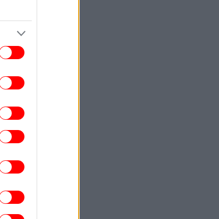
ΖΩΗ
22:42
Βιολόγος: «Αυτό που προσελκύει τα
νούπια δεν είναι το γλυκό αίμα, αλλά οι
χημικές ενώσεις που εκπέμπουμε»
ΖΩΗ
22:29
 coming out του αδελφού της Αντζελίνα
ζολί: «Όταν ήμουν μικρό αγόρι, έβαζα
κρυφά γκλίτερ στα μάγουλά μου»
ΚΟΣΜΟΣ
22:23
ι πρώτες εικόνες από τον κρατήρα που
ροκάλεσε ο πύραυλος της SpaceX στη
Σελήνη και κατέγραψε η διαστημική
υπηρεσία της Ν. Κορέας
ΚΟΣΜΟΣ
22:20
τρεμιστική» χαρακτήρισαν οι Αρχές της
κορωσίας την ιστοσελίδα του Euronews