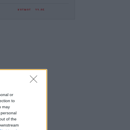
ΚΟΣΜΟΣ
23:05
όμος σε λούνα παρκ στο Νιού Τζέρσεϊ:
ιβάτες παιχνιδιού έμειναν κρεμασμένοι
νάποδα για επτά λεπτά μετά από βλάβη
ΚΟΣΜΟΣ
23:02
ος συναγερμός στις ΗΠΑ: Μεξικανικές
εριές jalapeno συνδέονται με ξέσπασμα
σαλμονέλας σε 27 πολιτείες -345
άνθρωπο στο νοσοκομείο
ΕΛΛΑΔΑ
23:00
Υπ. Παιδείας: Ανακοινώθηκαν 95
ειδικότητες και 860 τμήματα των ΣΑΕΚ
sonal or
-Πότε ξεκινούν οι αιτήσεις
ection to
ou may
GASTRONOMIE
22:58
 personal
αφράτο και κρεμώδες νηστίσιμο παγωτό
out of the
βανίλια, χωρίς παγωτομηχανή
 downstream